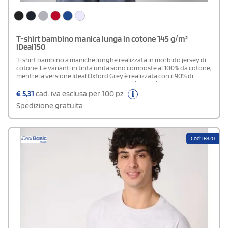
T-shirt bambino manica lunga in cotone 145 g/m²
iDeal150
T-shirt bambino a maniche lunghe realizzata in morbido jersey di
cotone. Le varianti in tinta unita sono composte al 100% da cotone,
mentre la versione Ideal Oxford Grey è realizzata con il 90% di
cotone e il 10% di viscosa. Le taglie dalla 1/2 alla 6/8 anni presentano
una costruzione tagliata e cucita, mentre dalla 8/10 alla 12/14 anni il
€
5,31
cad. iva esclusa per 100 pz
capo è realizzato con struttura tubolare. Il collo rotondo è rifinito
Spedizione gratuita
con bordo a costine 1x1 e doppie impunture, completato da un
nastro di rinforzo interno tono su tono. Gli orli delle maniche e del
fondo sono realizzati con cuciture a doppio ago per una maggiore
resistenza, mentre l’etichetta del marchio è removibile per
Cod: IB320
facilitare la personalizzazione.Disponibile modello Adulto Unisex