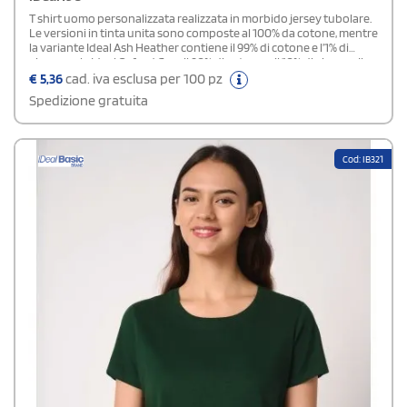
T shirt uomo personalizzata realizzata in morbido jersey tubolare.
Le versioni in tinta unita sono composte al 100% da cotone, mentre
la variante Ideal Ash Heather contiene il 99% di cotone e l’1% di
viscosa, e la Ideal Oxford Grey il 90% di cotone e il 10% di viscosa. Il
collo rotondo è rifinito con bordo a costine 1x1 e doppie
€
5,36
cad. iva esclusa per 100 pz
impunture, completato da un nastro di rinforzo interno tono su
Spedizione gratuita
tono. Gli orli delle maniche e del fondo capo sono realizzati con
cuciture a doppio ago mentre,l’etichetta del marchio, è
removibile.Disponibile modello Donna e Bambino
Cod: IB321