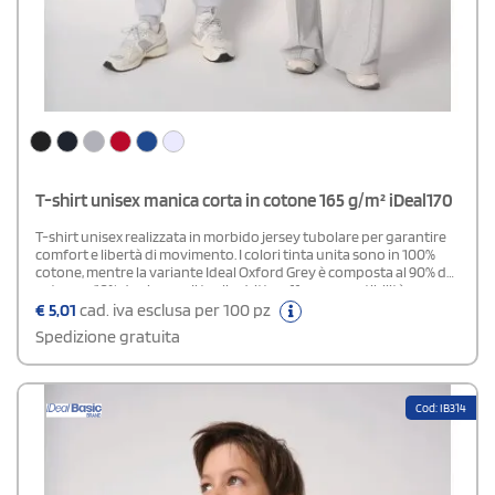
T-shirt unisex manica corta in cotone 165 g/m² iDeal170
T-shirt unisex realizzata in morbido jersey tubolare per garantire
comfort e libertà di movimento. I colori tinta unita sono in 100%
cotone, mentre la variante Ideal Oxford Grey è composta al 90% da
cotone e 10% da viscosa. Il taglio dritto offre una vestibilità
naturale e versatile, adatta a ogni occasione. Il collo rotondo è
€
5,01
cad. iva esclusa per 100 pz
rifinito con bordo a costine 1x1 e doppie impunture,
Spedizione gratuita
accompagnato da un nastro di rinforzo interno tono su tono. Gli
orli delle maniche e del fondo capo presentano una finitura a
doppio ago, mentre l’etichetta del marchio è staccabile per
facilitare la personalizzazione.
Cod: IB314