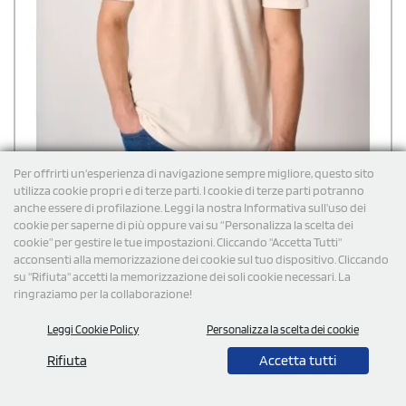
Per offrirti un'esperienza di navigazione sempre migliore, questo sito
utilizza cookie propri e di terze parti. I cookie di terze parti potranno
anche essere di profilazione. Leggi la nostra Informativa sull’uso dei
cookie per saperne di più oppure vai su “Personalizza la scelta dei
cookie” per gestire le tue impostazioni. Cliccando "Accetta Tutti"
acconsenti alla memorizzazione dei cookie sul tuo dispositivo. Cliccando
+ 9 colori
su "Rifiuta" accetti la memorizzazione dei soli cookie necessari. La
ringraziamo per la collaborazione!
Polo piquet uomo 3 bottoni iDeal Basic Brand 180 g/m²
Leggi Cookie Policy
Personalizza la scelta dei cookie
Polo piquet uomo a maniche corte realizzata in tessuto morbido,
traspirante e resistente, ideale per un comfort quotidiano
Rifiuta
Accetta tutti
prolungato. Le varianti in tinta unita sono in 100% cotone, mentre
il colore Ideal Ash Heather è composto da 99% cotone e 1% viscosa,
e Ideal Oxford Grey da 90% cotone e 10% viscosa. Il taglio dritto e la
€
6,86
cad. iva esclusa per 100 pz