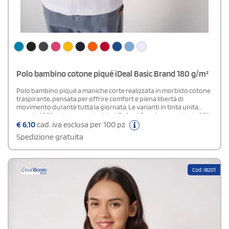
Polo bambino cotone piqué iDeal Basic Brand 180 g/m²
Polo bambino piqué a maniche corte realizzata in morbido cotone
traspirante, pensata per offrire comfort e piena libertà di
movimento durante tutta la giornata. Le varianti in tinta unita
sono in 100% cotone, mentre Ideal Oxford Grey è composta da 90%
cotone e 10% viscosa. Il taglio dritto e la struttura in piqué
€
6,10
cad. iva esclusa per 100 pz
garantiscono resistenza, completati dal colletto in costina 1x1 e
Spedizione gratuita
dalla pattina con 3 bottoni tono su tono. Il nastro di rinforzo
interno al collo dona stabilità, mentre gli spacchetti laterali e le
cuciture a doppio ago su maniche e fondo aumentano la durata
del capo. L’etichetta del marchio staccabile lo rende ideale per
Cod: IB201
progetti di personalizzazione.Disponibile modello Uomo e Donna