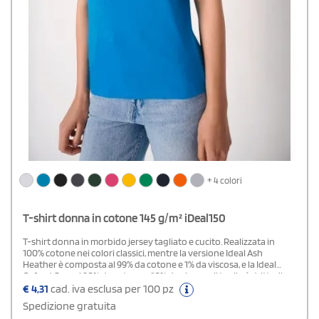
+ 4 colori
T-shirt donna in cotone 145 g/m² iDeal150
T-shirt donna in morbido jersey tagliato e cucito. Realizzata in
100% cotone nei colori classici, mentre la versione Ideal Ash
Heather è composta al 99% da cotone e 1% da viscosa, e la Ideal
Oxford Grey al 90% da cotone e 10% da viscosa. Il taglio è dritto, il
collo è a costine con doppie impunture, il nastro di rinforzo interno
€
4,31
cad. iva esclusa per 100 pz
e le finiture sono a doppio ago. Etichetta removibile per una
Spedizione gratuita
personalizzazione facilitata.Disponibile modello Uomo e Bambino