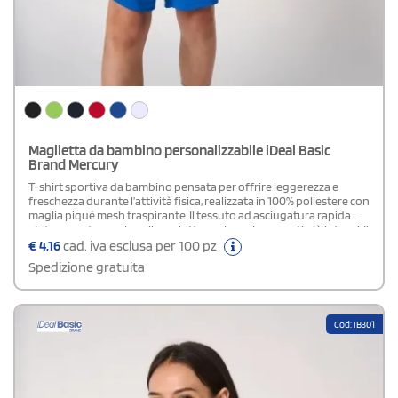
Maglietta da bambino personalizzabile iDeal Basic
Brand Mercury
T-shirt sportiva da bambino pensata per offrire leggerezza e
freschezza durante l’attività fisica, realizzata in 100% poliestere con
maglia piqué mesh traspirante. Il tessuto ad asciugatura rapida
aiuta a mantenere la pelle asciutta anche nei momenti più intensi. Il
modello presenta un taglio dritto e un collo rotondo in maglia
€
4,16
cad. iva esclusa per 100 pz
piqué mesh con doppie impunture che ne aumentano la
Spedizione gratuita
resistenza. Include un nastro di rinforzo interno al collo tono su
tono e orli di maniche e fondo capo rifiniti a doppio ago. Etichetta
del marchio staccabile per una personalizzazione semplice e
pulita.Disponibile modello Uomo e Donna
Cod: IB301