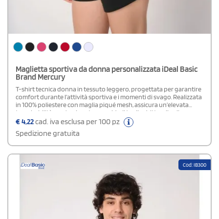
Maglietta sportiva da donna personalizzata iDeal Basic
Brand Mercury
T-shirt tecnica donna in tessuto leggero, progettata per garantire
comfort durante l’attività sportiva e i momenti di svago. Realizzata
in 100% poliestere con maglia piqué mesh, assicura un’elevata
traspirabilità e un’asciugatura rapida. Il taglio dritto e il collo
rotondo in piqué mesh offrono una vestibilità naturale, mentre le
€
4,22
cad. iva esclusa per 100 pz
doppie impunture ne aumentano la resistenza. Il nastro di rinforzo
Spedizione gratuita
interno al collo tono su tono assicura una finitura pulita e
duratura. Gli orli delle maniche e del fondo sono rifiniti a doppio
ago per una maggiore solidità. L’etichetta del marchio staccabile la
rende ideale per personalizzazioni semplici e
Cod: IB300
professionali.Disponibile modello Uomo e Bambino