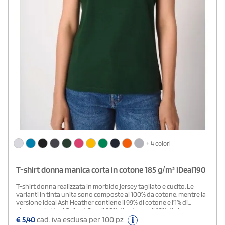
+ 4 colori
T-shirt donna manica corta in cotone 185 g/m² iDeal190
T-shirt donna realizzata in morbido jersey tagliato e cucito. Le
varianti in tinta unita sono composte al 100% da cotone, mentre la
versione Ideal Ash Heather contiene il 99% di cotone e l’1% di
viscosa, e la Ideal Oxford Grey il 90% di cotone e il 10% di viscosa.
Taglio dritto, collo rotondo rifinito con bordo a costine 1x1 e
€
5,40
cad. iva esclusa per 100 pz