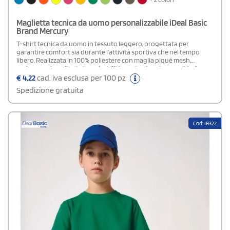
Maglietta tecnica da uomo personalizzabile iDeal Basic
Brand Mercury
T-shirt tecnica da uomo in tessuto leggero, progettata per
garantire comfort sia durante l’attività sportiva che nel tempo
libero. Realizzata in 100% poliestere con maglia piqué mesh,
assicura un’eccellente traspirabilità e un’asciugatura rapida. Il
taglio dritto e il collo rotondo in piqué mesh offrono una
€
4,22
cad. iva esclusa per 100 pz
vestibilità naturale, mentre le doppie impunture aumentano la
Spedizione gratuita
resistenza del capo. Il nastro di rinforzo interno al collo tono su
tono dona una finitura pulita e durevole. Orli delle maniche e del
fondo rifiniti a doppio ago per maggiore solidità. L’etichetta del
marchio staccabile permette una personalizzazione semplice e
Cod: IB322
professionale.Disponibile modello Donna e Bambino