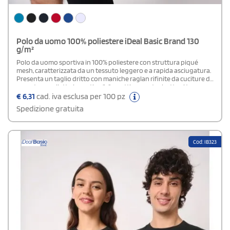
Polo da uomo 100% poliestere iDeal Basic Brand 130
g/m²
Polo da uomo sportiva in 100% poliestere con struttura piqué
mesh, caratterizzata da un tessuto leggero e a rapida asciugatura.
Presenta un taglio dritto con maniche raglan rifinite da cuciture di
copertura, colletto in costina 1x1 e pattina con tre bottoni tono su
tono. Il nastro di rinforzo interno al collo richiama la stessa tonalità,
€
6,31
cad. iva esclusa per 100 pz
mentre gli orli delle maniche e del fondo capo sono completati da
Spedizione gratuita
una resistente finitura a doppio ago. Etichetta del marchio
staccabile.Disponibile modello Donna
Cod: IB323