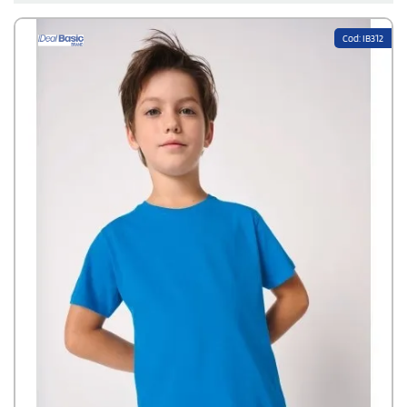
qualità costante e funzionalità in ogni dettaglio.
Le
taglie spaziano fino alla 5XL
per adattarsi a tutte le corporature. I
Cod: IB312
materiali sono selezionati e assicurano ottimi risultati di stampa e durata
nel tempo. Le etichette
tear away
permettono una ri-etichettatura
semplice e veloce. Ciò rende i capi ideali per rivenditori e service di
personalizzazione.
Continua a leggere...