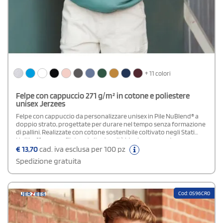
+ 11 colori
Felpe con cappuccio 271 g/m² in cotone e poliestere
unisex Jerzees
Felpe con cappuccio da personalizzare unisex in Pile NuBlend® a
doppio strato, progettate per durare nel tempo senza formazione
di pallini. Realizzate con cotone sostenibile coltivato negli Stati
Uniti, offrono un filato ad alta densità ideale per una stampa
uniforme. Dotate di cappuccio a 2 strati con occhielli e cordino
€
13,70
cad. iva esclusa per 100 pz
coordinato, presentano doppie impunture su collo, giromanica e
Spedizione gratuita
fondo per una maggiore resistenza. Completano il design le
pratiche tasche a marsupio e i polsini e bordi inferiori a costine 1x1
per un look comodo e moderno.
Cod: 0S96CR0