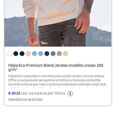
Felpa Eco Premium Blend Jerzees modello unisex 288
g/m²
Felpa Eco realizzata in morbido pile a triplo strato ricco di cotone.
Offre una piacevole sensazione al tatto e un’elevata comodità
durante tutta la giornata. Il cotone sostenibile coltivato negli USA
e il filato ad alta densità rendono il tessuto ideale per la
personalizzazione con stampa o logo. Il cappuccio foderato in
€
20,22
cad. iva esclusa per 100 pz
jersey a doppio strato, con occhielli e cordoncino piatto tono su
Spedizione gratuita
tono, aggiunge un dettaglio curato e moderno. Le doppie
impunture su collo, giromanica e fondo, insieme alla fettuccia
interna da spalla a spalla, assicurano maggiore resistenza e durata.
Completano il modello la tasca frontale a marsupio, i polsini e il