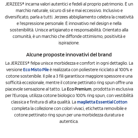
JERZEES® incarna valori autentici e fedeli al proprio patrimonio. È un
marchio naturale, sicuro di sé e mai eccessivo. Inclusivo e
diversificato, parla a tutti. Jerzees abbigliamento celebra la creatività
e l’espressione personale. È innovativo nel design e nella
sostenibilità. Unisce artigianato e responsabilità. Orientato alla
comunità, è un marchio che diffonde ottimismo, positività e
ispirazione.
Alcune proposte innovativi del brand
La JERZEES® felpa unisce morbidezza e comfort in ogni dettaglio. La
versione
Eco Misto Pile
è realizzata con poliestere riciclato al 100% e
cotone sostenibile. Il pile a 3 fili garantisce maggiore spessore e una
sofficità eccezionale, mentre il cotone pettinato ring spun offre una
piacevole sensazione al tatto. La
Eco Premium
, prodotta in esclusiva
per l’Europa, utilizza cotone biologico 100% ring spun, con vestibilità
classica e finitura di alta qualità. La
maglietta Essential Cotton
completa la collezione con colori vivaci, etichetta removibile e
cotone pettinato ring spun per una morbidezza duratura e
autentica.