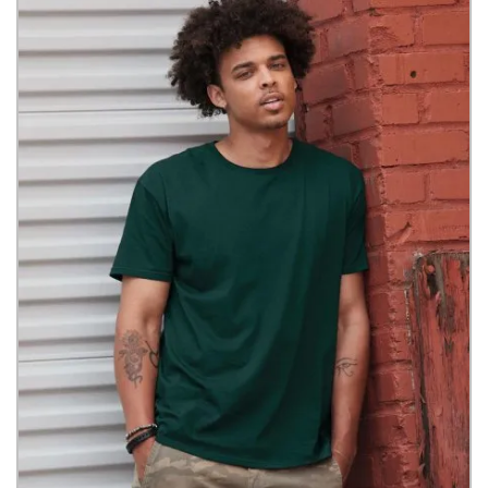
personale. L'idea è che ognuno debba sentirsi libero e sicuro di mostrare
il proprio stile autentico. Per questo offre una varietà notevole di profili
e colori. JERZEES® è la tela bianca perfetta su cui esprimere un forte
spirito creativo. Sostiene l'unicità e la voglia di distinguersi attraverso
l'abbigliamento.
Continua a leggere...