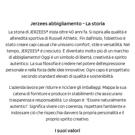
fondo a costine 2x2 e la buona traspirabilità.
Jerzees abbigliamento - La storia
La storia di JERZEES® inizia oltre 40 anni fa. Si ispira alla qualità e
all’eredità sportiva di Russell Athletic. Fin dall’inizio, l’obiettivo è
stato creare capi casual che unissero comfort, stile e versatilità. Nel
tempo, JERZEES® è cresciuto. È diventato molto più di un marchio
di abbigliamento! Oggi è un simbolo di libertà, creatività e spirito
autentico. La sua filosofia è credere nel potere dell’espressione
personale e nella forza delle idee innovative. Ogni capo è progettato
secondo standard elevati di qualità e sostenibilità.
L'azienda lavora per ridurre e riciclare gli imballaggi. Mappa la sua
catena di forniture e produce in stabilimenti che assicurano
trasparenza e responsabilità. Lo slogan è: “Essere naturalmente
autentici”. Significa vivere con coerenza, rispettare l’ambiente e
indossare ciò che rispecchia davvero la propria personalità e il
proprio spirito creativo.
I suoi valori