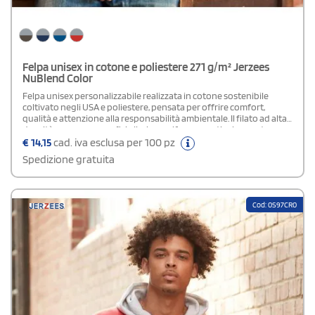
Felpa unisex in cotone e poliestere 271 g/m² Jerzees
NuBlend Color
Felpa unisex personalizzabile realizzata in cotone sostenibile
coltivato negli USA e poliestere, pensata per offrire comfort,
qualità e attenzione alla responsabilità ambientale. Il filato ad alta
densità crea una superficie liscia e uniforme, particolarmente
adatta alla stampa di loghi, grafiche o messaggi promozionali. Il
€
14,15
cad. iva esclusa per 100 pz
modello presenta cappuccio foderato a 2 strati con occhielli,
Spedizione gratuita
cordino piatto, fettuccia interna sul collo e maniche in colore a
contrasto, per un look dinamico e moderno. La cucitura ad ago
singolo sul collo e le doppie impunture su giromanica e fondo
aumentano la resistenza del capo. Completano la felpa la tasca
Cod: 0S97CR0
frontale a marsupio e polsini e base a costine 1x1 per una vestibilità
comoda e curata.