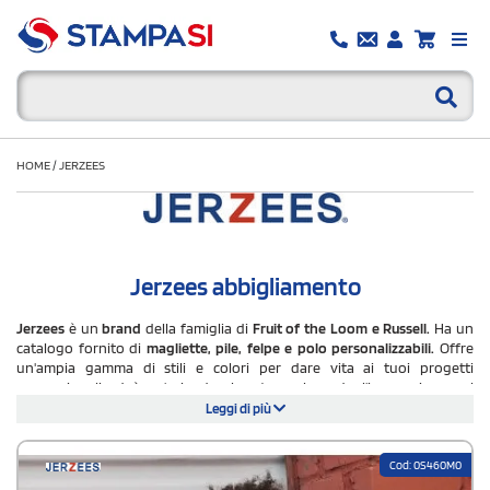
HOME
/
JERZEES
Jerzees abbigliamento
Jerzees
è un
brand
della famiglia di
Fruit of the Loom e Russell.
Ha un
catalogo fornito di
magliette, pile, felpe e polo personalizzabili.
Offre
un'ampia gamma di stili e colori per dare vita ai tuoi progetti
promozionali ed è un'azienda che sta esplorando l'innovazione nel
mercato dell'abbigliamento sportivo.
Leggi di più
Il marchio JERZEES nasce con l'intento di incoraggiare e sostenere
l'espressione di ogni persona. Celebra l’abbigliamento decorato come
Cod: 0S460M0
forma d’ispirazione che unisce persone, creatività ed espressione