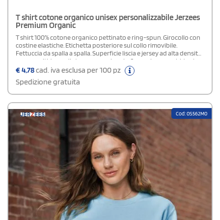
T shirt cotone organico unisex personalizzabile Jerzees
Premium Organic
T shirt 100% cotone organico pettinato e ring-spun. Girocollo con
costine elastiche. Etichetta posteriore sul collo rimovibile.
Fettuccia da spalla a spalla. Superficie liscia e jersey ad alta densità
per una nitidezza di stampa eccezionale. Sensazione morbida al
tatto per un comfort fenomenale. Vestibilità classica.
€
4,78
cad. iva esclusa per 100 pz
Spedizione gratuita
Cod: 0S562M0