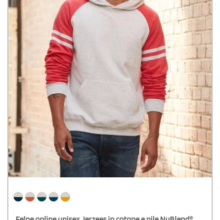
Felpe online unisex Jerzees in cotone e pile NuBlend®