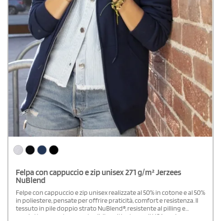
Felpa con cappuccio e zip unisex 271 g/m² Jerzees
NuBlend
Felpe con cappuccio e zip unisex realizzate al 50% in cotone e al 50%
in poliestere, pensate per offrire praticità, comfort e resistenza. Il
tessuto in pile doppio strato NuBlend®, resistente al pilling e
prodotto con cotone sostenibile coltivato negli USA, assicura