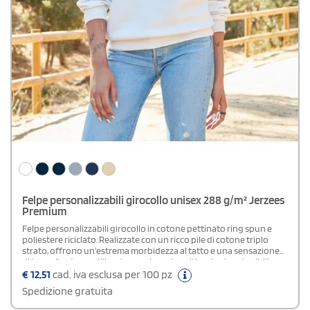
Felpe personalizzabili girocollo unisex 288 g/m² Jerzees
Premium
Felpe personalizzabili girocollo in cotone pettinato ring spun e
poliestere riciclato. Realizzate con un ricco pile di cotone triplo
strato, offrono un’estrema morbidezza al tatto e una sensazione
di lusso. Il cotone utilizzato proviene da coltivazioni sostenibili
negli USA, garantendo un impatto positivo sull'ambiente. Il filato
€
12,51
cad. iva esclusa per 100 pz
ad alta densità assicura una superficie liscia, perfetta per stampe
Spedizione gratuita
nitide e durature. I dettagli come le doppie impunture su collo,
giromanica e base, la fettuccia da spalla a spalla e il colletto, polsini