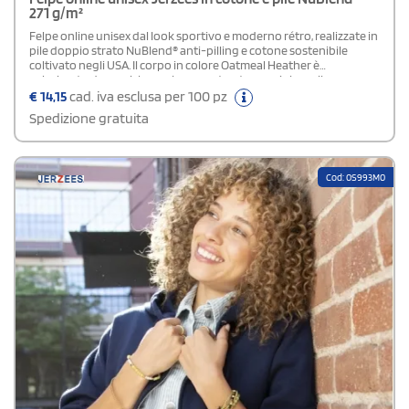
271 g/m²
Felpe online unisex dal look sportivo e moderno rétro, realizzate in
pile doppio strato NuBlend® anti-pilling e cotone sostenibile
coltivato negli USA. Il corpo in colore Oatmeal Heather è
valorizzato da maniche raglan a contrasto con righe college,
perfettamente abbinate a polsini e fondo a costine 1x1. La tasca
€
14,15
cad. iva esclusa per 100 pz
frontale a marsupio aggiunge praticità, mentre il taglio a quarto di
Spedizione gratuita
giro evita la piega centrale, garantendo una superficie più
ordinata e ideale anche per la personalizzazione.
Cod: 0S993M0