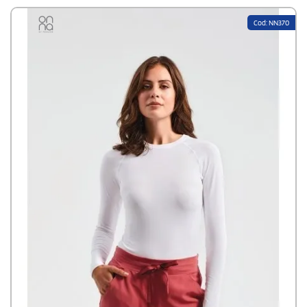
mutare. Per questo motivo, l’azienda ha messo cuore e anima nel creare
una gamma perfetta di
uniformi professionali altamente qualitative
Cod: NN370
.
I risultati sono stati eccellenti visto il gradimento espresso dai clienti.
L’idea di Onna è quella di far incontrare
l'activewear
con la divisa da
lavoro. I
tessuti tecnici sono studiati con una super elasticità
a 4 vie;
tuniche e pantaloni sono pensati per il comfort e la funzionalità. Gli
strati
base sono traspiranti
e sembrano una seconda pelle. Il tutto in una
gamma di colori tutt'altro che banali,
per affrontare con leggerezza
anche le giornate più difficili. Perché quando ci si prende cura delle
persone 24 ore su 24, 7 giorni su 7, c'è bisogno di un'uniforme che si
prenda cura di chi la indossa.
Sin dalla sua nascita nel 1999, Premier progetta, produce e fornisce
uniformi per il personale che lavora nei settori dell'ospitalità, delle
aziende, della bellezza e della sanità. Il design e lo sviluppo dei prodotti
sono realizzati internamente da un team di tecnici dell'abbigliamento di
grande talento. Tra i suoi
must
, il marchio con base operativa nella
cittadina inglese di Chester ha un'efficace servizio marketing e di
assistenza ai clienti. Nel tempo, Premier ha accresciuto il suo
brand value
e oggi è uno dei fornitori leader di uniformi in Europa.