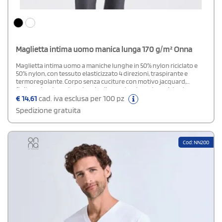
Maglietta intima uomo manica lunga 170 g/m² Onna
Maglietta intima uomo a maniche lunghe in 50% nylon riciclato e
50% nylon, con tessuto elasticizzato 4 direzioni, traspirante e
termoregolante. Corpo senza cuciture con motivo jacquard,
finitura deodorante naturale alla menta e tessuto resistente,
ingualcibile e easy care. Ideale da indossare sotto la divisa
€
14,61
cad. iva esclusa per 100 pz
sanitaria.Disponibile modello Donna
Spedizione gratuita
Cod: NN200