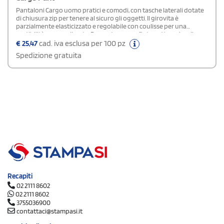
Pantaloni Cargo uomo pratici e comodi, con tasche laterali dotate
di chiusura zip per tenere al sicuro gli oggetti. Il girovita è
parzialmente elasticizzato e regolabile con coulisse per una
vestibilità personalizzata. Presentano una finta patta e piccoli
spacchetti sul fondo gamba per una maggiore libertà di
€
25,47
cad. iva esclusa per 100 pz
movimento. Realizzati in tessuto traspirante, offrono comfort e
Spedizione gratuita
freschezza anche durante l’attività fisica
Recapiti
02 2111 8602
02 2111 8602
3755036900
contattaci@stampasi.it