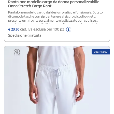
Pantalone modello cargo da donna personalizzabilie
Onna Stretch Cargo Pant
Pantalone modello cargo dal design pratico e funzionale. Dotato
di comode tasche con zip per tenere al sicuro piccoli oggetti,
presenta un girovita parzialmente elasticizzato con coulisse
regolabile per una vestibilità personalizzata e confortevole. La
finta patta aggiunge un tocco di stile, mentre gli spacchetti sul
€
23,36
cad. iva esclusa per 100 pz
fondo gamba offrono maggiore libertà di movimento.
Spedizione gratuita
Realizzato in tessuto leggero e traspirante, assicura freschezza e
comfort.
Cod: NN500