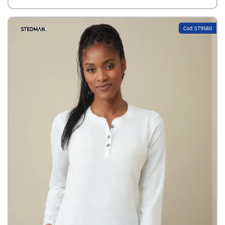
assicura una vestibilità regolare e ben strutturata. Una soluzione
ideale per chi desidera praticità, comfort e design in un unico capo
tecnico.Disponibile modello Uomo
Cod: ST9580