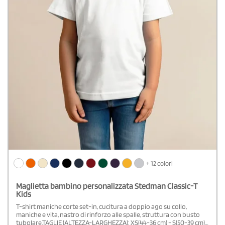
+ 12 colori
Maglietta bambino personalizzata Stedman Classic-T
Kids
T-shirt maniche corte set-in, cucitura a doppio ago su collo,
maniche e vita, nastro di rinforzo alle spalle, struttura con busto
tubolare.TAGLIE (ALTEZZA-LARGHEZZA): XS(44-36 cm) - S(50-39 cm) -