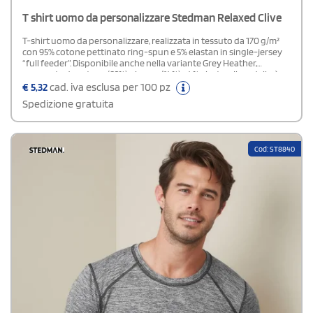
T shirt uomo da personalizzare Stedman Relaxed Clive
T-shirt uomo da personalizzare, realizzata in tessuto da 170 g/m²
con 95% cotone pettinato ring-spun e 5% elastan in single-jersey
“full feeder”. Disponibile anche nella variante Grey Heather,
composta da cotone (82%), viscosa (14%) e 4% elastan. Il modello è
rifinito con fettuccia sul collo, colletto sottile e cuciture rinforzate
€
5,32
cad. iva esclusa per 100 pz
sulle spalle per una maggiore resistenza. Presenta maniche set-in,
Spedizione gratuita
piccoli orli e una vestibilità regolare che assicura comfort e
praticità, mantenendo uno stile pulito e versatile.Disponibile
modello Donna
Cod: ST8840