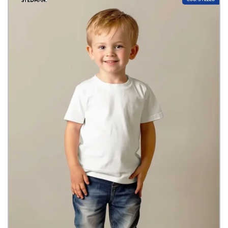
rendere più agevole ed efficace la personalizzazione.
L’azienda Stedman Manufactoring Company fu fondata oltre 60 anni fa
negli Stati Uniti. Già nel 1953, infatti, nella cittadina di Asheboro (stato
della Carolina del Nord), la ditta produceva abbigliamento sportivo e
intimo da uomo e per ragazzi. L’entrata nel mercato europeo è avvenuta
nel 2001 con la presentazione di alcuni prodotti base come le T-shirt
classiche, junior, comfort e le polo. Da allora il marchio ha accresciuto la
propria offerta con capi sempre nuovi e dalla concezione moderna. È
presente in 40 paesi.
La sezione sviluppo fa un monitoraggio costante del mercato alla ricerca
delle novità più interessanti in tema di materiali, colori, forme e
vestibilità. Alcune linee s’ispirano al commercio al dettaglio e soddisfano
le necessità dell’abbigliamento promozionale contemporaneo. Tutti gli
stili Stedman non hanno infatti alcuna etichetta standard stampata né
cucita sul collo ma solo una piccola etichetta con taglie e lavaggio
proprio per facilitare la personalizzazione.
Nelle collezioni per lo sport e l’outdoor ci sono modelli di tendenza, dalle
T-shirt sportive Active-Dry che regolano l’umidità, alle felpe comode sino
ai pile leggeri e traspiranti. Funzionalità e originalità sono le
caratteristiche degli indumenti Stedman che hanno un’ampia gamma di
colori mixati per rispettare le tendenze del mercato e per rendere ancora
più piacevole l’esperienza di indossarli.