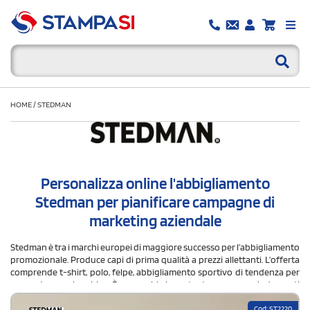
HOME
/
STEDMAN
Personalizza online l'abbigliamento
Stedman per pianificare campagne di
marketing aziendale
Stedman è tra i marchi europei di maggiore successo per l’abbigliamento
promozionale. Produce capi di prima qualità a prezzi allettanti. L’offerta
comprende t-shirt, polo, felpe, abbigliamento sportivo di tendenza per
uomo, donna e bambino. È un marchio in costante ascesa con indumenti
dalla vestibilità e dal taglio ottimali, dai colori brillanti e dalla
composizione di materiali innovativa. Tutti i capi sono pensati per
Cod: ST2220