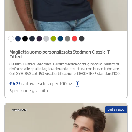
Maglietta uomo personalizzata Stedman Classic-T
Fitted
Classic-T Fitted Stedman. T-shirt manica corta girocollo, nastro di
rinforzo alle spalle, taglio aderente, struttura con busto tubolare.
Col. GYH: 85% cot. 15% visc.Certificazione: OEKO-TEX® standard 100 -
PETA - Approved Vegan - Amfori BSCI (Business Social Compliance
Initiative)
€
4,75
cad. iva esclusa per 100 pz
Spedizione gratuita
Cod: ST2000