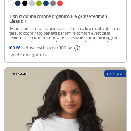
T shirt donna cotone organico 145 g/m² Stedman
Classic-T
T-shirt donna cotone a manica corta con scollo girocollo rifinito in
tessuto coordinato, pensata per offrire comfort e vestibilità
femminile. Le cuciture rinforzate sulle spalle assicurano maggiore
resistenza all’usura, mentre le cuciture laterali valorizzano la
silhouette e garantiscono una struttura più definita. Realizzata in
€
3,66
cad. iva esclusa per 100 pz
100% cotone certificato organico OCS, è disponibile anche nella
Spedizione gratuita
variante Grey Heather composta da 85% cotone e 15% viscosa, per
un effetto mélange morbido e piacevole al
tatto.Certificazione: OEKO-TEX® standard 100 - PETA - Approved
Vegan - Amfori BSCI (Business Social Compliance Initiative)
Cod: ST2020