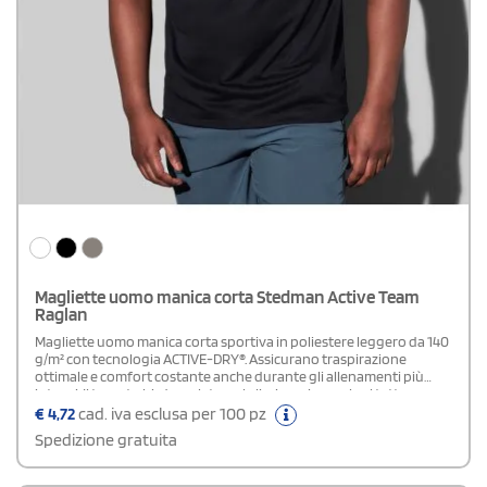
Magliette uomo manica corta Stedman Active Team
Raglan
Magliette uomo manica corta sportiva in poliestere leggero da 140
g/m² con tecnologia ACTIVE-DRY®. Assicurano traspirazione
ottimale e comfort costante anche durante gli allenamenti più
intensi. Il tessuto bird-eyelet mesh, liscio e piacevole al tatto, segue
i movimenti del corpo grazie alla sua naturale elasticità. Le maniche
€
4,72
cad. iva esclusa per 100 pz
raglan favoriscono ampia libertà di azione, mentre le cuciture
Spedizione gratuita
piatte a contrasto donano un look moderno senza rinunciare alla
praticità. Il nastro decorativo sul collo e le cuciture laterali
sagomate rifiniscono il capo, garantendo una vestibilità