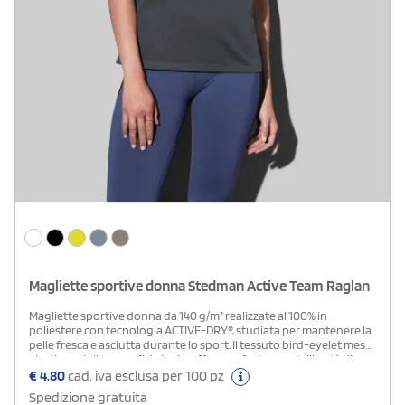
Magliette sportive donna Stedman Active Team Raglan
Magliette sportive donna da 140 g/m² realizzate al 100% in
poliestere con tecnologia ACTIVE-DRY®, studiata per mantenere la
pelle fresca e asciutta durante lo sport. Il tessuto bird-eyelet mesh,
elastico e dalla superficie liscia, offre comfort e ampia libertà di
movimento. Le maniche raglan migliorano la mobilità, mentre le
€
4,80
cad. iva esclusa per 100 pz
cuciture piatte a contrasto e il nastro decorativo interno al collo
Spedizione gratuita
aggiungono dettagli di stile. La presenza delle cuciture laterali