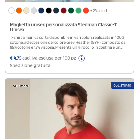
+ 23 colori
Maglietta unisex personalizzata Stedman Classic-T
Unisex
T-shirt a manica corta disponibile in vari colori, realizzata in 100%
cotone, ad eccezione del colore Grey Heather (GYH), composto da
85% cotone e 15% viscosa. Presenta un girocollo in costina e un
nastro di rinforzo alle spalle per una maggiore durata. La struttura
con busto tubulare garantisce una vestibilità
€
4,75
cad. iva esclusa per 100 pz
confortevole.Certificazione: OEKO-TEX® standard 100 - PETA -
Spedizione gratuita
Approved Vegan - Amfori BSCI (Business Social Compliance
Initiative)
Cod: ST8410