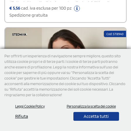
riflettente (davanti e dietro) per un'eccellente visibilità, cuciture
flatlock in contrasto cromatico, collo stretto dello stesso materiale,
€
5,56
cad. iva esclusa per 100 pz
cuciture laterali, etichetta della taglia intessuta nel colletto,
Spedizione gratuita
etichetta di manutenzione a strappo nella cucitura laterale,
lavabile a 40°C.Disponibile modello Donna
Cod: ST8940
Per offrirti un'esperienza di navigazione sempre migliore, questo sito
utilizza cookie propri e di terze parti. I cookie di terze parti potranno
anche essere di profilazione. Leggi la nostra Informativa sull’uso dei
cookie per saperne di più oppure vai su “Personalizza la scelta dei
cookie” per gestire le tue impostazioni. Cliccando "Accetta Tutti"
acconsenti alla memorizzazione dei cookie sul tuo dispositivo. Cliccando
su "Rifiuta" accetti la memorizzazione dei soli cookie necessari. La
ringraziamo per la collaborazione!
Leggi Cookie Policy
Personalizza la scelta dei cookie
Rifiuta
Accetta tutti