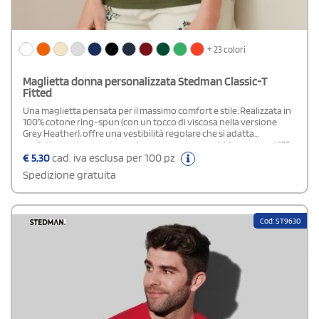
+ 23 colori
Maglietta donna personalizzata Stedman Classic-T
Fitted
Una maglietta pensata per il massimo comfort e stile. Realizzata in
100% cotone ring-spun (con un tocco di viscosa nella versione
Grey Heather), offre una vestibilità regolare che si adatta
perfettamente a ogni occasione. Leggera e morbida con i suoi 155
g/m², è ideale per sentirsi a proprio agio tutto il giorno. Il girocollo
€
5,30
cad. iva esclusa per 100 pz
classico, le maniche set-in e le cuciture laterali aggiungono un
Spedizione gratuita
tocco di qualità e attenzione ai dettagli. Un capo essenziale per chi
cerca semplicità e raffinatezza insieme.
Cod: ST9630