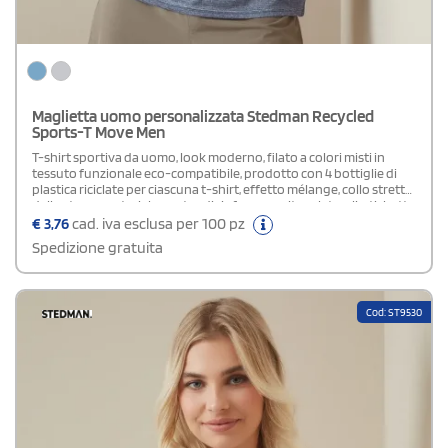
Maglietta uomo personalizzata Stedman Recycled
Sports-T Move Men
T-shirt sportiva da uomo, look moderno, filato a colori misti in
tessuto funzionale eco-compatibile, prodotto con 4 bottiglie di
plastica riciclate per ciascuna t-shirt, effetto mélange, collo stretto
dello stesso materiale, nastro di rinforzo, cuciture laterali, etichetta
della taglia intessuta nel colletto, etichetta di manutenzione a
€
3,76
cad. iva esclusa per 100 pz
strappo nella cucitura laterale, lavabile a 40°C. (50%
Spedizione gratuita
riciclato)Disponibile modello Donna
Cod: ST9530