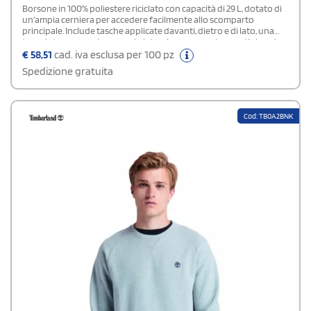
Borsone in 100% poliestere riciclato con capacità di 29 L, dotato di
un'ampia cerniera per accedere facilmente allo scomparto
principale. Include tasche applicate davanti, dietro e di lato, una
tasca interna con zip e una zip laterale con copertura antipioggia
per proteggere i tuoi effetti personali. La tracolla regolabile
€
58,51
cad. iva esclusa per 100 pz
garantisce il massimo comfort durante il trasporto. Un'opzione
Spedizione gratuita
pratica ed ecologica per ogni esigenza
Cod: TB0A2BNK