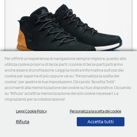
Per offrirti un'esperienza di navigazione sempre migliore, questo sito
utilizza cookie propri e di terze parti. I cookie di terze parti potranno
anche essere di profilazione. Leggi la nostra Informativa sull’uso dei
cookie per saperne di più oppure vai su “Personalizza la scelta dei
cookie” per gestire le tue impostazioni. Cliccando "Accetta Tutti"
acconsenti alla memorizzazione dei cookie sul tuo dispositivo. Cliccando
su "Rifiuta" accetti la memorizzazione dei soli cookie necessari. La
ringraziamo per la collaborazione!
Leggi Cookie Policy
Personalizza la scelta dei cookie
Rifiuta
Accetta tutti
Timberland Sprint trekker mid
Timberland Sprint Trekker Mid con chiusura a lacci per una calzata