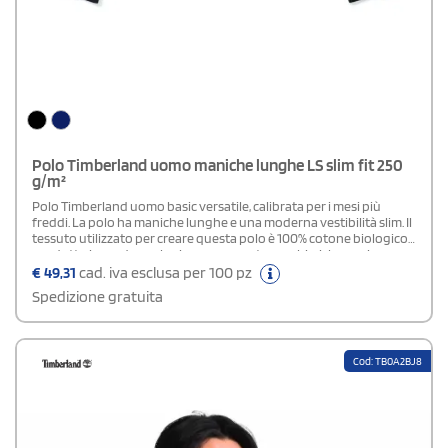
Polo Timberland uomo maniche lunghe LS slim fit 250
g/m²
Polo Timberland uomo basic versatile, calibrata per i mesi più
freddi. La polo ha maniche lunghe e una moderna vestibilità slim. Il
tessuto utilizzato per creare questa polo è 100% cotone biologico,
prodotto in modo ecologico, senza sostanze chimiche nocive o
pesticidi tossici.
€
49,31
cad. iva esclusa per 100 pz
Spedizione gratuita
Cod: TB0A2BJ8