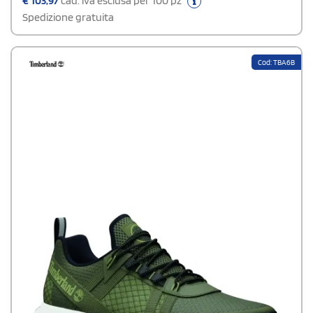
€
103,97
cad. iva esclusa per 100 pz
Spedizione gratuita
Cod: TBA6B