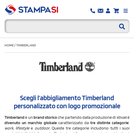
HOME
/
TIMBERLAND
Scegli l'abbigliamento Timberland
personalizzato con logo promozionale
Timberland
è un
brand storico
che partendo dalla produzione di stivali è
divenuto un marchio globale
caratterizzato da
tre distinte categorie
:
work, lifestyle
e
outdoor
. Queste tre categorie includono tutti i suoi
prodotti dell'abbigliamento Timberland
. Sono capi e calzature ideali sul