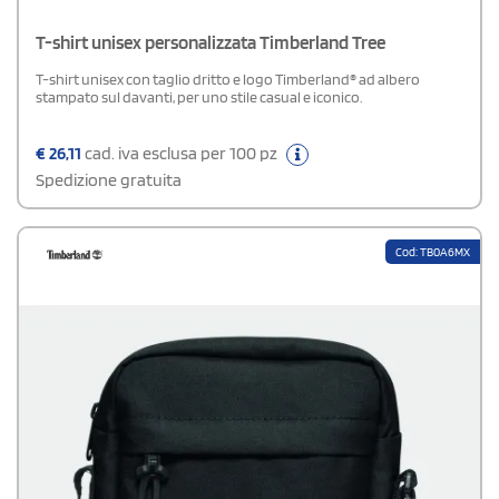
T-shirt unisex personalizzata Timberland Tree
T-shirt unisex con taglio dritto e logo Timberland® ad albero
stampato sul davanti, per uno stile casual e iconico.
€
26,11
cad. iva esclusa per 100 pz
Spedizione gratuita
Cod: TB0A6MX