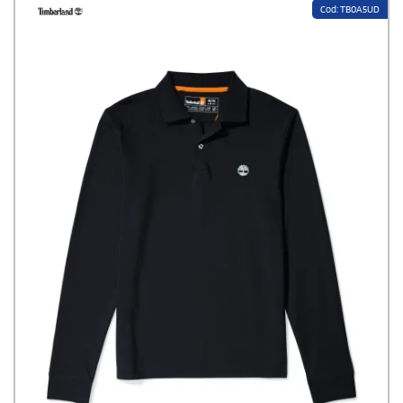
Cod: TB0A5UD