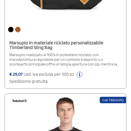
Marsupio in materiale riciclato personalizzabile
Timberland Sling Bag
Marsupio realizzato al 100% in poliestere riciclato, con
tracolla/cintura regolabile per un comodo trasporto. Lo
scomparto principale offre un'ampia apertura con zip, mentre la
tasca anteriore con zip consente di riporre piccoli oggetti in modo
sicuro. Un accessorio pratico e ecologico per ogni occasione
€
29,07
cad. iva esclusa per 100 pz
Spedizione gratuita
Cod: TB0A5UPQ