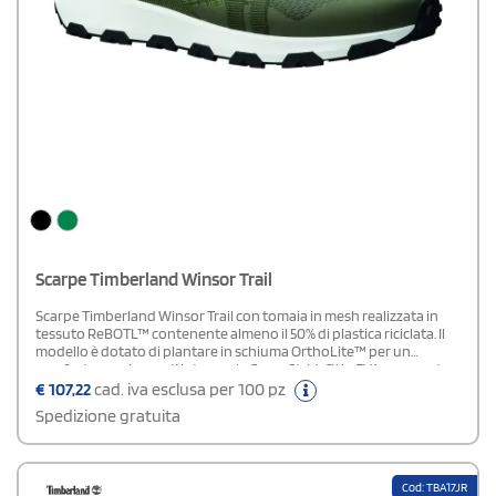
Scarpe Timberland Winsor Trail
Scarpe Timberland Winsor Trail con tomaia in mesh realizzata in
tessuto ReBOTL™ contenente almeno il 50% di plastica riciclata. Il
modello è dotato di plantare in schiuma OrthoLite™ per un
comfort superiore e di intersuola GreenStride™ in EVA, composta
per almeno il 65% da materiali di origine biologica derivati da canna
€
107,22
cad. iva esclusa per 100 pz
da zucchero e gomma coltivata in modo responsabile.
Spedizione gratuita
Cod: TBA17JR