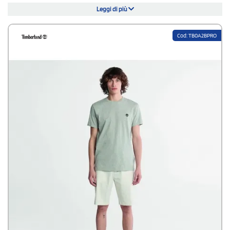
posto di lavoro, sui sentieri, sulle strade urbane o sul palco. Dai pantaloni
Leggi di più
Timberland alle polo Timberland, ogni articolo è studiato per rispondere
ad esigenze pratiche ed estetiche.
Cod: TB0A2BPRO
La storia di Timberland è fatta di persone provenienti da diverse
comunità, che con coraggio si mettono in gioco e lavorano sodo insieme
per fare la differenza e far progredire il mondo. Uno dei valori chiave di
Timberland
è la visione di un futuro più equo
. Il suo impegno è volto a
rafforzare le comunità attraverso l'educazione al design, il volontariato,
la
crescita degli spazi verdi
in città oltre che a contribuire a colmare il
divario di competenze nelle professioni.
Continua a leggere...