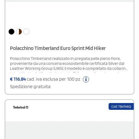
Polacchino Timberland Euro Sprint Mid Hiker
Polacchino Timberland realizzato in pregiata pelle pieno fiore,
proveniente da una conceria ecosostenibile certificata Silver dal
Leather Working Group (LWG). Il modello è completato da collarino
imbottito, lacci stilizzati, plantare in EVA ammortizzante e suola
esterna in gomma.
€
116,84
cad. iva esclusa per 100 pz
Spedizione gratuita
Cod: TBA146Q