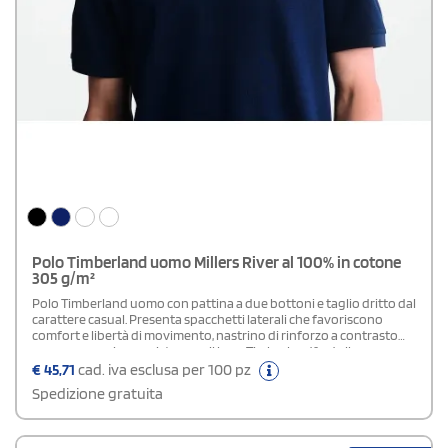
Polo Timberland uomo Millers River al 100% in cotone
305 g/m²
Polo Timberland uomo con pattina a due bottoni e taglio dritto dal
carattere casual. Presenta spacchetti laterali che favoriscono
comfort e libertà di movimento, nastrino di rinforzo a contrasto
per una maggiore resistenza e il logo Timberland® ad albero
ricamato sul lato sinistro del petto, dettaglio distintivo che
€
45,71
cad. iva esclusa per 100 pz
valorizza il capo.
Spedizione gratuita