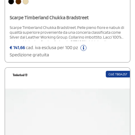
Scarpe Timberland Chukka Bradstreet
Scarpe Timberland Chukka Bradstreet. Pelle pieno fiore e nabuk di
qualità superiore proveniente da una conceria classificata come
Silver dal Leather Working Group. Collarino imbottito. Lacci 100%
cotone biologico. Suola e fodera in PET 100% riciclato ultra-
morbido. Suola OrthoLite® realizzata in poliuretano con il 5% di
€
141,66
cad. iva esclusa per 100 pz
gomma riciclata. La tecnologia SensorFlex™ offre sostegno sotto il
Spedizione gratuita
piede, un sistema di sospensioni indipendente e maggiore
flessibilità.|Piccoli cuscinetti in gomma (42% di gomma riciclata)|Con
sistema a tripla sospensione che offre ammortizzazione ad ogni
passo, SensorFlex™ è la tecnologia che si adatta all'istante a tutti i
Cod: TB0A257
tipi di terreno per offrire stabilità e comfort.