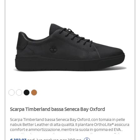
Scarpa Timberland bassa Seneca Bay Oxford
Scarpa Timberland bassa Seneca Bay Oxford, con tomaia in pelle
nabuk Better Leather di alta qualità. Il plantare OrthoLite® assicura
comfort e ammortizzazione, mentre la suola in gomma ed EVA
garantisce leggerezza e buona aderenza su diverse superfici.