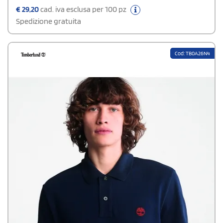
per ogni guardaroba
€
29,20
cad. iva esclusa per 100 pz
Spedizione gratuita
Cod: TB0A26N4