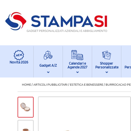
GADGET PERSONALIZZATI AZIENDALI E ABBIGLIAMENTO
Novità 2026
Calendari e
Shopper
Gadget A/Z
Agende 2027
Personalizzate
Per
HOME
/
ARTICOLI PUBBLICITARI
/
ESTETICA E BENESSERE
/
BURROCACAO PE