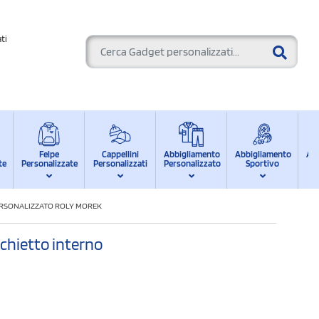
ti
Felpe
Cappellini
Abbigliamento
Abbigliamento
Ab
te
Personalizzate
Personalizzati
Personalizzato
Sportivo
d
ERSONALIZZATO ROLY MOREK
chietto interno