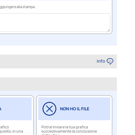
aggiungere alla stampa.
Info
A
NON HO IL FILE
rafico
Potrai inviare la tua grafica
isito, in una
successivamente la conclusione