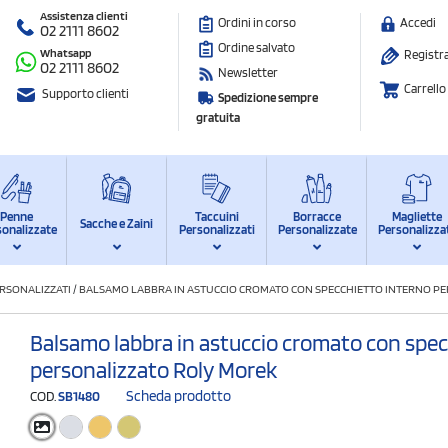
Assistenza clienti
Ordini in corso
Accedi
02 2111 8602
Ordine salvato
Whatsapp
Registra
02 2111 8602
Newsletter
Carrello
Supporto clienti
Spedizione sempre
gratuita
Penne
Taccuini
Borracce
Magliette
Sacche e Zaini
sonalizzate
Personalizzati
Personalizzate
Personalizza
RSONALIZZATI
/
BALSAMO LABBRA IN ASTUCCIO CROMATO CON SPECCHIETTO INTERNO P
Balsamo labbra in astuccio cromato con spec
personalizzato Roly Morek
Scheda prodotto
COD.
SB1480