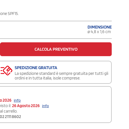
ione SPF15.
DIMENSIONE
ø 4,8 x 1,6 cm
CALCOLA PREVENTIVO
SPEDIZIONE GRATUITA
La spedizione standard è sempre gratuita per tutti gli
ordini e in tutta italia, isole comprese.
to 2026
info
isto il:
26 Agosto 2026
info
l carrello.
02 2111 8602