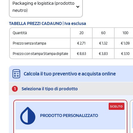
Packaging e logistica (prodotto
neutro)
Codice doganale
TABELLA PREZZI CADAUNO | Iva esclusa
33041000
Quantità
20
60
100
Prezzo senza stampa
€
2,71
€
1,32
€
1,09
Prezzo con stampa Stampa digitale
€
8,63
€
3,83
€
3,10
Calcola il tuo preventivo e acquista online
1
Seleziona il tipo di prodotto
SCELTO
PRODOTTO PERSONALIZZATO