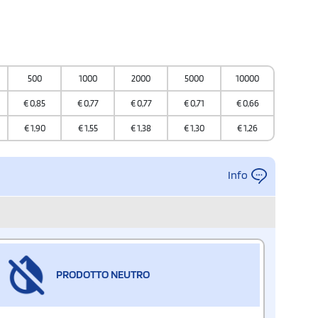
500
1000
2000
5000
10000
€
0,85
€
0,77
€
0,77
€
0,71
€
0,66
€
1,90
€
1,55
€
1,38
€
1,30
€
1,26
Info
PRODOTTO NEUTRO