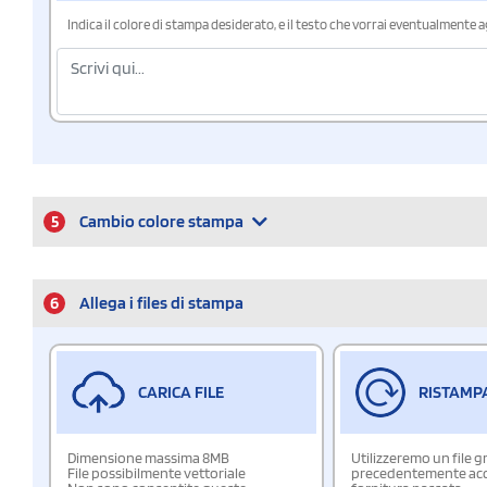
Indica il colore di stampa desiderato, e il testo che vorrai eventualmente 
5
Cambio colore stampa
6
Allega i files di stampa
CARICA FILE
RISTAMP
Dimensione massima 8MB
Utilizzeremo un file g
File possibilmente vettoriale
precedentemente acqu