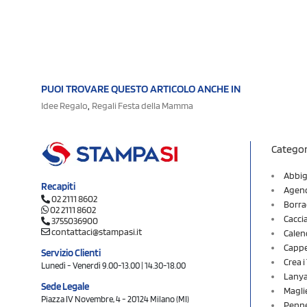
PUOI TROVARE QUESTO ARTICOLO ANCHE IN
,
Idee Regalo
Regali Festa della Mamma
Categor
Abbig
Recapiti
Agend
02 2111 8602
Borra
02 2111 8602
Cacci
3755036900
contattaci@stampasi.it
Calen
Cappel
Servizio Clienti
Crea 
Lunedì - Venerdì 9.00-13.00 | 14.30-18.00
Lany
Sede Legale
Magli
Piazza IV Novembre, 4 - 20124 Milano (MI)
Penne