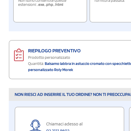
Non sono consentite queste
fornitura passata.
estensioni:
.exe
,
.php
,
.html
RIEPILOGO PREVENTIVO
Prodotto personalizzato
Quantità:
Balsamo labbra in astuccio cromato con specchiett
personalizzato Roly Morek
NON RIESCI AD INSERIRE IL TUO ORDINE? NON TI PREOCCUP
Chiamaci adesso al
02 2111 8602