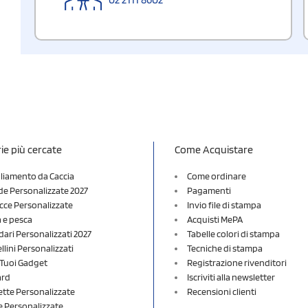
ie più cercate
Come Acquistare
liamento da Caccia
Come ordinare
e Personalizzate 2027
Pagamenti
cce Personalizzate
Invio file di stampa
a e pesca
Acquisti MePA
dari Personalizzati 2027
Tabelle colori di stampa
lini Personalizzati
Tecniche di stampa
i Tuoi Gadget
Registrazione rivenditori
ard
Iscriviti alla newsletter
ette Personalizzate
Recensioni clienti
 Personalizzate