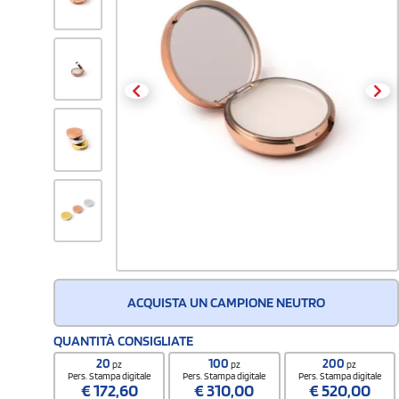
ACQUISTA UN CAMPIONE NEUTRO
QUANTITÀ CONSIGLIATE
20
100
200
pz
pz
pz
Pers. Stampa digitale
Pers. Stampa digitale
Pers. Stampa digitale
€
172,60
€
310,00
€
520,00