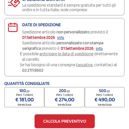
La spedizione standard è sempre gratuita per tutti gli
ordini e in tutta italia, isole comprese.
DATE DI SPEDIZIONE
Spedizione articolo
non personalizzato
previsto il:
01 Settembre 2026
info
Spedizione articolo
personalizzato con stampa
serigrafica
previsto il:
01 Settembre 2026
info
É possibile
anticipare la data di spedizione
direttamente
al carrello.
Se hai bisogno di una consegna
tassativa
, contattaci al:
02 2111 8602
QUANTITÀ CONSIGLIATE
100
200
500
pz
pz
pz
Pers. 1 colore
Pers. 1 colore
Pers. 1 colore
€
181,00
€
274,00
€
490,00
iva esclusa
iva esclusa
iva esclusa
CALCOLA PREVENTIVO