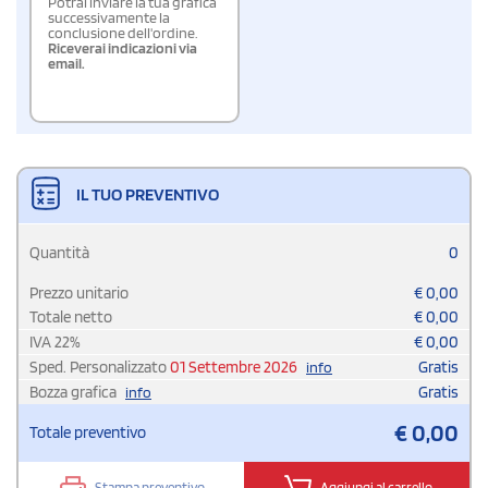
Potrai inviare la tua grafica
successivamente la
conclusione dell'ordine.
Riceverai indicazioni via
email.
IL TUO PREVENTIVO
Quantità
0
Prezzo unitario
€
0,00
Totale netto
€
0,00
IVA
22
%
€
0,00
Sped. Personalizzato
01 Settembre 2026
Gratis
info
Bozza grafica
Gratis
info
€
0,00
Totale preventivo
Stampa preventivo
Aggiungi al carrello