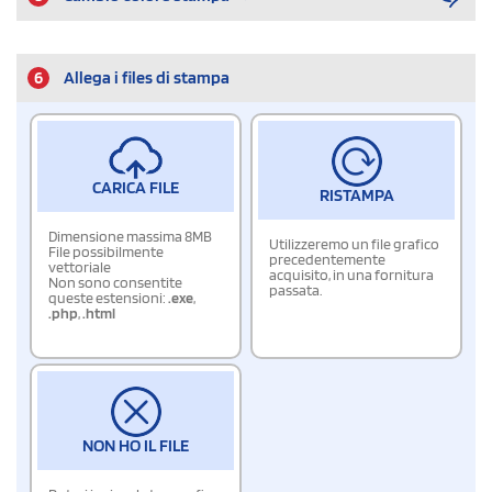
6
Allega i files di stampa
CARICA FILE
RISTAMPA
Dimensione massima 8MB
Utilizzeremo un file grafico
File possibilmente
precedentemente
vettoriale
acquisito, in una fornitura
Non sono consentite
passata.
queste estensioni:
.exe
,
.php
,
.html
NON HO IL FILE