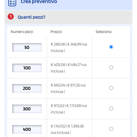
Crea preventivo
1
Quanti pezzi?
Numero pezzi
Prezzo
Seleziona
€
286,06
( € 348,99
iva
inclusa
)
€
405,06
( € 494,17
iva
inclusa
)
€
665,04
( € 811,35
iva
inclusa
)
€
913,02
( € 1.113,88
iva
inclusa
)
€
1.147,02
( € 1.399,36
iva inclusa
)