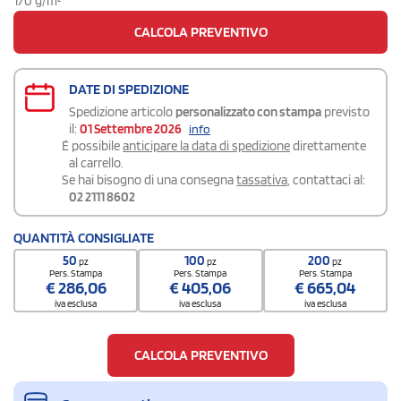
170 g/m²
CALCOLA PREVENTIVO
DATE DI SPEDIZIONE
Spedizione articolo
personalizzato con stampa
previsto
il:
01 Settembre 2026
info
É possibile
anticipare la data di spedizione
direttamente
al carrello.
Se hai bisogno di una consegna
tassativa
, contattaci al:
02 2111 8602
QUANTITÀ CONSIGLIATE
50
100
200
pz
pz
pz
Pers. Stampa
Pers. Stampa
Pers. Stampa
€
286,06
€
405,06
€
665,04
iva esclusa
iva esclusa
iva esclusa
CALCOLA PREVENTIVO