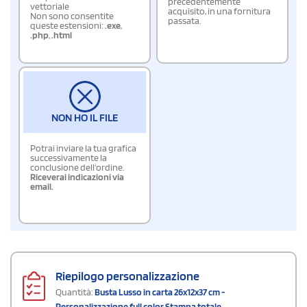
precedentemente
vettoriale
acquisito, in una fornitura
Non sono consentite
passata.
queste estensioni:
.exe
,
.php
,
.html
NON HO IL FILE
Potrai inviare la tua grafica
successivamente la
conclusione dell'ordine.
Riceverai indicazioni via
email.
Riepilogo personalizzazione
Quantità:
Busta Lusso in carta 26x12x37 cm -
Personalizzazione full color Stampa totale