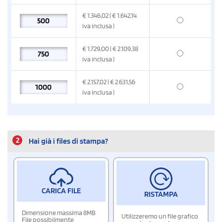
€
1.346,02
( € 1.642,14
iva inclusa
)
€
1.729,00
( € 2.109,38
iva inclusa
)
€
2.157,02
( € 2.631,56
iva inclusa
)
2
Hai già i files di stampa?
CARICA FILE
RISTAMPA
Dimensione massima 8MB
Utilizzeremo un file grafico
File possibilmente