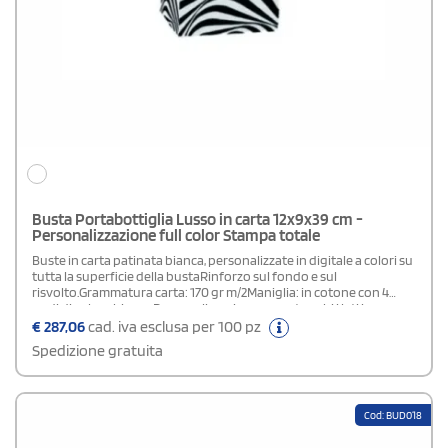
Busta Portabottiglia Lusso in carta 12x9x39 cm -
Personalizzazione full color Stampa totale
Buste in carta patinata bianca, personalizzate in digitale a colori su
tutta la superficie della bustaRinforzo sul fondo e sul
risvolto.Grammatura carta: 170 gr m/2Maniglia: in cotone con 4
nodi di colore biancoPersonalizzazione: su entrambi i lati in
quadricromia.Area di stampa: stampa totale (su tutta la superficie
€
287,06
cad. iva esclusa per 100 pz
della busta)Plastificazione: lucida o opacaIn fase d' ordine
Spedizione gratuita
specificare nel campo "note di stampa" la tipologia di
plastificazione scelta.
Cod: BUD018