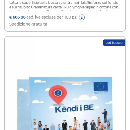
tutta la superficie della busta su entrambi i lati.Rinforzo sul fondo
e sul risvolto.Grammatura carta: 170 gr/mqManiglia: in cotone con
4 nodi di colore biancoPersonalizzazione: su entrambi i lati in
quadricromia.Area di stampa: stampa totale (su tutta la superficie
€
666,06
cad. iva esclusa per 100 pz
della busta)Plastificazione: lucida o opacaIn fase d' ordine
Spedizione gratuita
specificare nel campo "note di stampa" la tipologia di
plastificazione scelta.
Cod: bud090