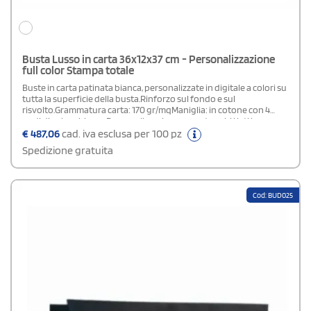
Busta Lusso in carta 36x12x37 cm - Personalizzazione
full color Stampa totale
Buste in carta patinata bianca, personalizzate in digitale a colori su
tutta la superficie della busta.Rinforzo sul fondo e sul
risvolto.Grammatura carta: 170 gr/mqManiglia: in cotone con 4
nodi di colore biancoPersonalizzazione: su entrambi i lati in
quadricromia.Area di stampa: stampa totale (su tutta la superficie
€
487,06
cad. iva esclusa per 100 pz
della busta)Plastificazione: lucida o opacaIn fase d' ordine
Spedizione gratuita
specificare nel campo "note di stampa" la tipologia di
plastificazione scelta.
Cod: BUD025