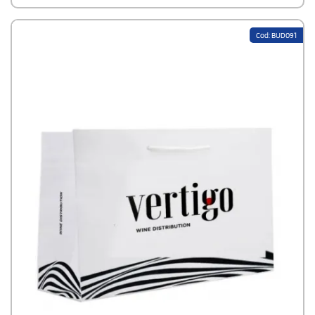
plastificazione scelta.
Cod: BUD091