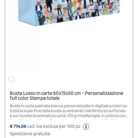
Busta Lusso in carta 60x15x50 cm - Personalizzazione
full color Stampa totale
Buste in carta patinata bianca, personalizzate in digitale a colori su
tutta la superficie della busta su entrambi i lati.Rinforzo sul fondo
e sul risvolto.Grammatura carta: 170 gr/mqManiglia: in cotone con
4 nodi di colore biancoPersonalizzazione: su entrambi i lati in
quadricromia.Area di stampa: stampa totale (su tutta la superficie
€
714,06
cad. iva esclusa per 100 pz
della busta)Plastificazione: lucida o opacaIn fase d' ordine
Spedizione gratuita
specificare nel campo "note di stampa" la tipologia di