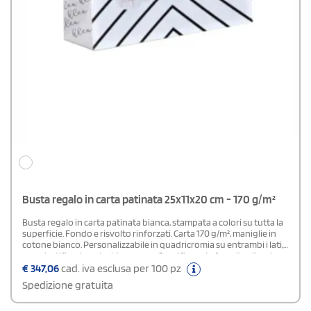
Busta regalo in carta patinata 25x11x20 cm - 170 g/m²
Busta regalo in carta patinata bianca, stampata a colori su tutta la
superficie. Fondo e risvolto rinforzati. Carta 170 g/m², maniglie in
cotone bianco. Personalizzabile in quadricromia su entrambi i lati,
con plastificazione lucida o opaca.Specificare, in fase d'ordine, la
plastificazione scelta nel campo “note di stampa”.
€
347,06
cad. iva esclusa per 100 pz
Spedizione gratuita