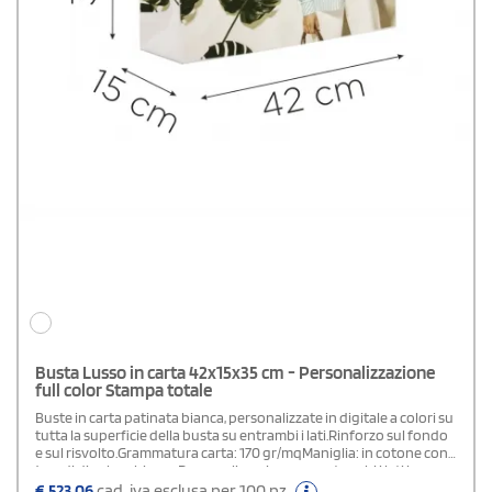
Busta Lusso in carta 42x15x35 cm - Personalizzazione
full color Stampa totale
Buste in carta patinata bianca, personalizzate in digitale a colori su
tutta la superficie della busta su entrambi i lati.Rinforzo sul fondo
e sul risvolto.Grammatura carta: 170 gr/mqManiglia: in cotone con
4 nodi di colore biancoPersonalizzazione: su entrambi i lati in
quadricromia.Area di stampa: stampa totale (su tutta la superficie
€
523,06
cad. iva esclusa per 100 pz