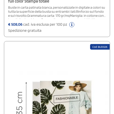
full color Stampa totale
Buste in carta patinata bianca, personalizzate in digitale a colori su
tutta la superficie della busta su entrambi i lati.Rinforzo sul fondo
e sul risvolto.Grammatura carta: 170 gr/mqManiglia: in cotone con
4 nodi di colore biancoPersonalizzazione: su entrambi i lati in
quadricromia.Area di stampa: stampa totale (su tutta la superficie
€
508,06
cad. iva esclusa per 100 pz
della busta)Plastificazione: lucida o opacaIn fase d' ordine
Spedizione gratuita
specificare nel campo "note di stampa" la tipologia di
plastificazione scelta.
Cod: BUD026