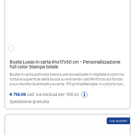
Busta Lusso in carta 64x17x50 cm - Personalizzazione
full color Stampa totale
Buste in carta patinata bianca, personalizzate in digitale a colori su
tutta la superficie della busta su entrambi i lati.Rinforzo sul fondo
e sul risvolto.Grammatura carta: 170 gr/mqManiglia: in cotone con
4 nodi di colore biancoPersonalizzazione: su entrambi i lati in
quadricromia.Area di stampa: stampa totale (su tutta la superficie
€
756,06
cad. iva esclusa per 100 pz
della busta)Plastificazione: lucida o opacaIn fase d' ordine
Spedizione gratuita
specificare nel campo "note di stampa" la tipologia di
plastificazione scelta.
Cod: BUD093