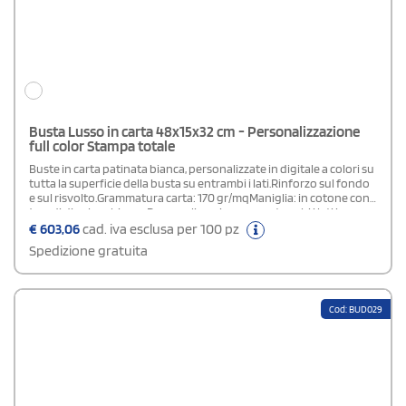
Busta Lusso in carta 48x15x32 cm - Personalizzazione
full color Stampa totale
Buste in carta patinata bianca, personalizzate in digitale a colori su
tutta la superficie della busta su entrambi i lati.Rinforzo sul fondo
e sul risvolto.Grammatura carta: 170 gr/mqManiglia: in cotone con
4 nodi di colore biancoPersonalizzazione: su entrambi i lati in
quadricromia.Area di stampa: stampa totale (su tutta la superficie
€
603,06
cad. iva esclusa per 100 pz
della busta)Plastificazione: lucida o opacaIn fase d' ordine
Spedizione gratuita
specificare nel campo "note di stampa" la tipologia di
plastificazione scelta.
Cod: BUD029