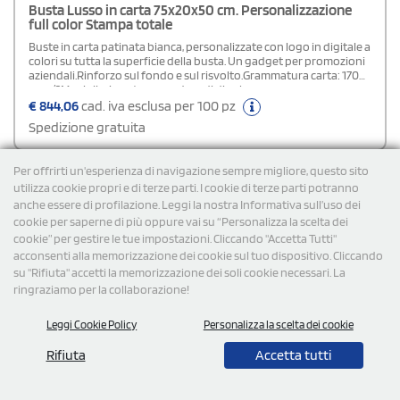
Busta Lusso in carta 75x20x50 cm. Personalizzazione
full color Stampa totale
Buste in carta patinata bianca, personalizzate con logo in digitale a
colori su tutta la superficie della busta. Un gadget per promozioni
aziendali.Rinforzo sul fondo e sul risvolto.Grammatura carta: 170
gr m/2Maniglia: in cotone con 4 nodi di colore
biancoPersonalizzazione: su entrambi i lati in quadricromia.Area di
€
844,06
cad. iva esclusa per 100 pz
stampa: stampa totale (su tutta la superficie della
Spedizione gratuita
busta)Plastificazione: lucida o opacaIn fase d'ordine specificare nel
campo "note di stampa" la tipologia di plastificazione scelta.
Per offrirti un'esperienza di navigazione sempre migliore, questo sito
utilizza cookie propri e di terze parti. I cookie di terze parti potranno
anche essere di profilazione. Leggi la nostra Informativa sull’uso dei
cookie per saperne di più oppure vai su “Personalizza la scelta dei
cookie” per gestire le tue impostazioni. Cliccando "Accetta Tutti"
acconsenti alla memorizzazione dei cookie sul tuo dispositivo. Cliccando
su "Rifiuta" accetti la memorizzazione dei soli cookie necessari. La
ringraziamo per la collaborazione!
Leggi Cookie Policy
Personalizza la scelta dei cookie
Recapiti
02 2111 8602
Rifiuta
Accetta tutti
02 2111 8602
3755036900
contattaci@stampasi.it