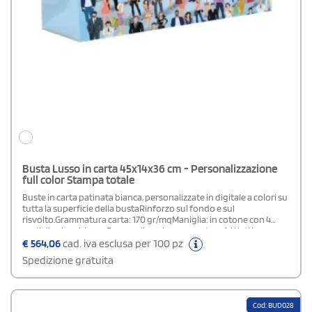
Busta Lusso in carta 45x14x36 cm - Personalizzazione
full color Stampa totale
Buste in carta patinata bianca, personalizzate in digitale a colori su
tutta la superficie della bustaRinforzo sul fondo e sul
risvolto.Grammatura carta: 170 gr/mqManiglia: in cotone con 4
nodi di colore biancoPersonalizzazione: su entrambi i lati in
quadricromia.Area di stampa: stampa totale (su tutta la superficie
€
564,06
cad. iva esclusa per 100 pz
della busta)Plastificazione: lucida o opacaIn fase d' ordine
Spedizione gratuita
specificare nel campo "note di stampa" la tipologia di
plastificazione scelta.
Cod: BUD028