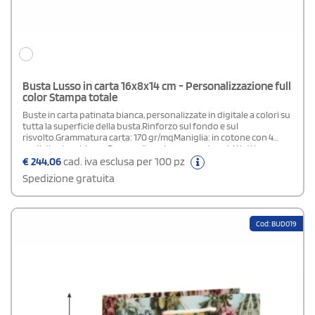
Busta Lusso in carta 16x8x14 cm - Personalizzazione full
color Stampa totale
Buste in carta patinata bianca, personalizzate in digitale a colori su
tutta la superficie della busta.Rinforzo sul fondo e sul
risvolto.Grammatura carta: 170 gr/mqManiglia: in cotone con 4
nodi di colore biancoPersonalizzazione: su entrambi i lati in
quadricromia.Area di stampa: stampa totale (su tutta la superficie
€
244,06
cad. iva esclusa per 100 pz
della busta)Plastificazione: lucida o opacaIn fase d' ordine
Spedizione gratuita
specificare nel campo "note di stampa" la tipologia di
plastificazione scelta.
Cod: BUD019