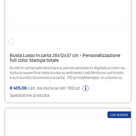
Busta Lusso in carta 26x12x37 cm - Personalizzazione
full color Stampa totale
Buste in carta patinata bianca, personalizzate in digitale a colori su
tutta la superficie della busta su entrambi i lati.Rinforzo sul fondo
e sul risvolto.Grammatura carta: 170 gr/mqManiglia: in cotone con
4 nodi di colore biancoPersonalizzazione: su entrambi i lati in
quadricromia.Area di stampa: stampa totale (su tutta la superficie
€
405,06
cad. iva esclusa per 100 pz
della busta)Plastificazione: lucida o opacaIn fase d' ordine
Spedizione gratuita
specificare nel campo "note di stampa" la tipologia di
plastificazione scelta.
Cod: BUD024