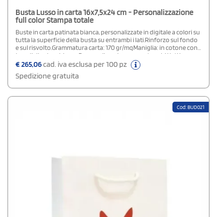
Busta Lusso in carta 16x7,5x24 cm - Personalizzazione
full color Stampa totale
Buste in carta patinata bianca, personalizzate in digitale a colori su
tutta la superficie della busta su entrambi i lati.Rinforzo sul fondo
e sul risvolto.Grammatura carta: 170 gr/mqManiglia: in cotone con
4 nodi di colore biancoPersonalizzazione: su entrambi i lati in
quadricromia.Area di stampa: stampa totale (su tutta la superficie
€
265,06
cad. iva esclusa per 100 pz
della busta)Plastificazione: lucida o opacaIn fase d' ordine
Spedizione gratuita
specificare nel campo "note di stampa" la tipologia di
plastificazione scelta.
Cod: BUD021