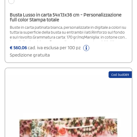
Busta Lusso in carta 54x13x36 cm - Personalizzazione
full color Stampa totale
Buste in carta patinata bianca, personalizzate in digitale a colori su
tutta la superficie della busta su entrambi i lati.Rinforzo sul fondo
e sul risvolto.Grammatura carta: 170 gr/mqManiglia: in cotone con
4 nodi di colore biancoPersonalizzazione: su entrambi i lati in
quadricromia.Area di stampa: stampa totale (su tutta la superficie
€
560,06
cad. iva esclusa per 100 pz
della busta)Plastificazione: lucida o opacaIn fase d' ordine
Spedizione gratuita
specificare nel campo "note di stampa" la tipologia di
plastificazione scelta.
Cod: bud089