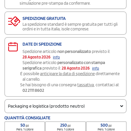
simulazione pre-stampa da confermare.
SPEDIZIONE GRATUITA
La spedizione standard è sempre gratuita per tutti gli
ordini e in tutta italia, isole comprese.
DATE DI SPEDIZIONE
Spedizione articolo
non personalizzato
previsto il:
28 Agosto 2026
info
Spedizione articolo
personalizzato con stampa
serigrafica
previsto il:
28 Agosto 2026
info
É possibile
anticipare la data di spedizione
direttamente
al carrello.
Se hai bisogno di una consegna
tassativa
, contattaci al:
02 2111 8602
Packaging e logistica (prodotto neutro)
Quantità per confezione
QUANTITÀ CONSIGLIATE
50
50
250
500
pz
pz
pz
Quantità per scatola
Pers. 1 colore
Pers. 1 colore
Pers. 1 colore