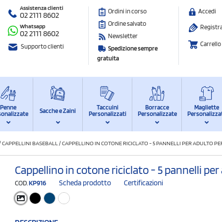
Assistenza clienti
Ordini in corso
Accedi
02 2111 8602
Ordine salvato
Whatsapp
Registra
02 2111 8602
Newsletter
Carrello
Supporto clienti
Spedizione sempre
gratuita
Penne
Taccuini
Borracce
Magliette
Sacche e Zaini
sonalizzate
Personalizzati
Personalizzate
Personalizza
/
CAPPELLINI BASEBALL
/
CAPPELLINO IN COTONE RICICLATO - 5 PANNELLI PER ADULTO P
Cappellino in cotone riciclato - 5 pannelli pe
Scheda prodotto
Certificazioni
COD.
KP916