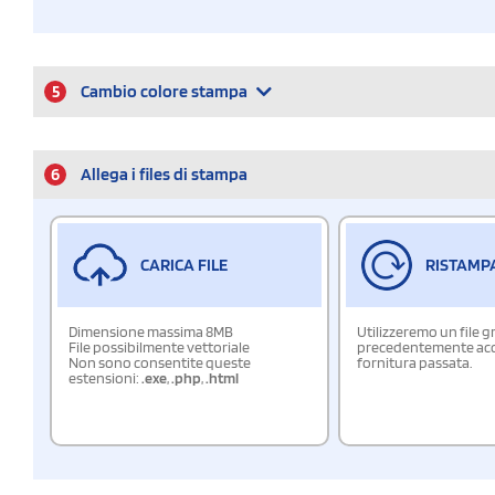
5
Cambio colore stampa
6
Allega i files di stampa
CARICA FILE
RISTAMP
Dimensione massima 8MB
Utilizzeremo un file g
File possibilmente vettoriale
precedentemente acqu
Non sono consentite queste
fornitura passata.
estensioni:
.exe
,
.php
,
.html