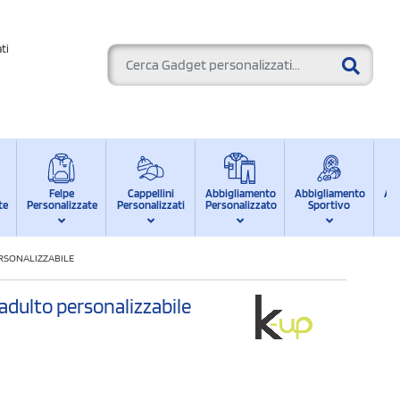
ti
Felpe
Cappellini
Abbigliamento
Abbigliamento
Ab
te
Personalizzate
Personalizzati
Personalizzato
Sportivo
d
ERSONALIZZABILE
r adulto personalizzabile