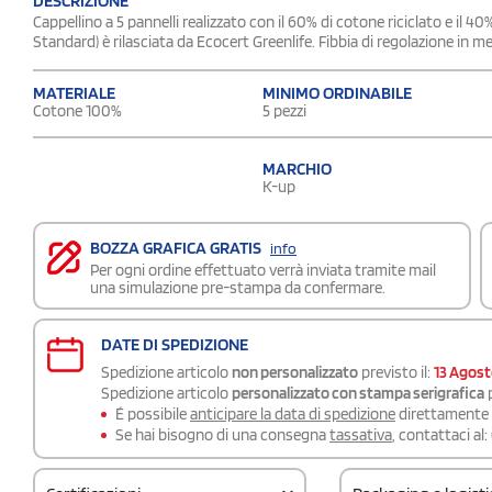
DESCRIZIONE
Cappellino a 5 pannelli realizzato con il 60% di cotone riciclato e il 4
Standard) è rilasciata da Ecocert Greenlife. Fibbia di regolazione in me
MATERIALE
MINIMO ORDINABILE
Cotone 100%
5 pezzi
MARCHIO
K-up
BOZZA GRAFICA GRATIS
info
Per ogni ordine effettuato verrà inviata tramite mail
una simulazione pre-stampa da confermare.
DATE DI SPEDIZIONE
Spedizione articolo
non personalizzato
previsto il:
13 Agos
Spedizione articolo
personalizzato con stampa serigrafica
p
É possibile
anticipare la data di spedizione
direttamente a
Se hai bisogno di una consegna
tassativa
, contattaci al: