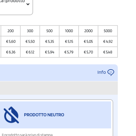
ica (prodotto
200
300
500
1000
2000
5000
10000
€
5,60
€
5,50
€
5,35
€
5,15
€
5,05
€
4,92
€
4,85
€
6,36
€
6,12
€
5,94
€
5,79
€
5,70
€
5,48
€
5,18
Info
PRODOTTO NEUTRO
Il prodotto sarà privo di stampa.