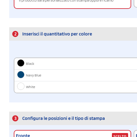
Il prodotto sarà personalizzato con stampa oppure ricamo
2
Inserisci il quantitativo per colore
Black
Navy Blue
White
3
Configura le posizioni e il tipo di stampa
Fronte
SCELTO