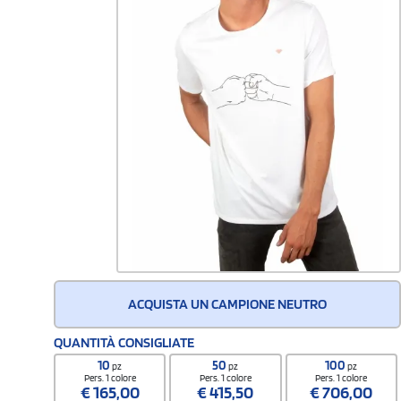
ACQUISTA UN CAMPIONE NEUTRO
QUANTITÀ CONSIGLIATE
10
50
100
pz
pz
pz
Pers. 1 colore
Pers. 1 colore
Pers. 1 colore
€
165,00
€
415,50
€
706,00