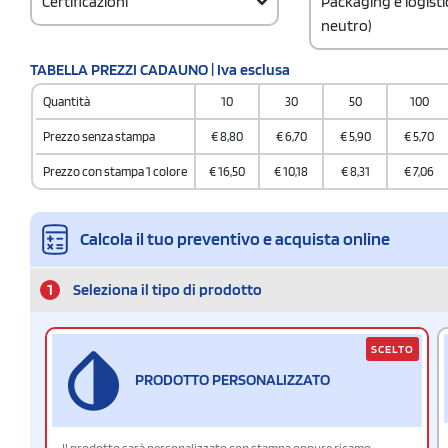
Certificazioni
Packaging e logist
neutro)
Codice doganale
TABELLA PREZZI CADAUNO | Iva esclusa
certificazione.pdf >
65050030
Quantità
10
30
50
100
Prezzo senza stampa
€
8,80
€
6,70
€
5,90
€
5,70
Prezzo con stampa 1 colore
€
16,50
€
10,18
€
8,31
€
7,06
Calcola il tuo preventivo e acquista online
1
Seleziona il tipo di prodotto
SCELTO
PRODOTTO PERSONALIZZATO