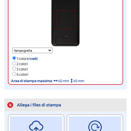
1 colore
(vedi)
2 colori
3 colori
4 colori
Area di stampa massima
:
45 mm
45 mm
4
Allega i files di stampa