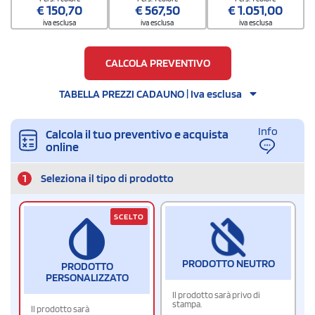
Quantità per scatola
€
150,70
€
567,50
€
1.051,00
60
iva esclusa
iva esclusa
iva esclusa
CALCOLA PREVENTIVO
TABELLA PREZZI CADAUNO | Iva esclusa
Info
Calcola il tuo preventivo e acquista
online
1
Seleziona il tipo di prodotto
SCELTO
PRODOTTO NEUTRO
PRODOTTO
PERSONALIZZATO
Il prodotto sarà privo di
stampa.
Il prodotto sarà