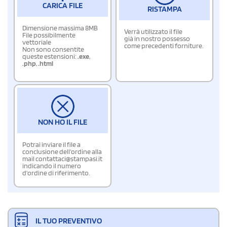
CARICA FILE
RISTAMPA
Dimensione massima 8MB
Verrà utilizzato il file
File possibilmente
già in nostro possesso
vettoriale
come precedenti forniture.
Non sono consentite
queste estensioni:
.exe
,
.php
,
.html
NON HO IL FILE
Potrai inviare il file a
conclusione dell'ordine alla
mail contattaci@stampasi.it
indicando il numero
d'ordine di riferimento.
IL TUO PREVENTIVO