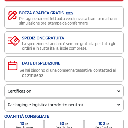
BOZZA GRAFICA GRATIS
info
Per ogni ordine effettuato verrà inviata tramite mail una
simulazione pre-stampa da confermare.
SPEDIZIONE GRATUITA
La spedizione standard è sempre gratuita per tutti gli
ordini e in tutta italia, isole comprese.
DATE DI SPEDIZIONE
Se hai bisogno di una consegna
tassativa
, contattaci al:
02 2111 8602
Certificazioni
Packaging e logistica (prodotto neutro)
Codice doganale
QUANTITÀ CONSIGLIATE
8504409090000000000000
10
50
100
pz
pz
pz
Pers. 1 colore
Pers. 1 colore
Pers. 1 colore