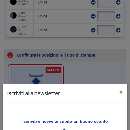
BLACK /
Unica
BLACK
Dark
Grey /
Unica
Black
Navy /
Old
Unica
Silver
3
Configura le posizioni e il tipo di stampa
SCELTO
×
Iscriviti alla newsletter
Fibbia Metallica
Dimensione di stampa
Iscriviti e
riceverai subito un buono sconto