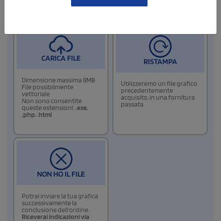
6
Allega i files di stampa
CARICA FILE
RISTAMPA
Dimensione massima 8MB
Utilizzeremo un file grafico
File possibilmente
precedentemente
vettoriale
acquisito, in una fornitura
Non sono consentite
passata.
queste estensioni:
.exe
,
.php
,
.html
NON HO IL FILE
Potrai inviare la tua grafica
successivamente la
conclusione dell'ordine.
Riceverai indicazioni via