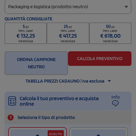
Packaging e logistica (prodotto neutro)
Codice doganale
QUANTITÀ CONSIGLIATE
62171000
5
25
50
pz
pz
pz
Quantità per confezione
Pers. Laser
Pers. Laser
Pers. Laser
€
132,25
€
417,25
€
618,00
10
iva esclusa
iva esclusa
iva esclusa
Quantità per scatola
60
CALCOLA PREVENTIVO
ORDINA CAMPIONE
NEUTRO
TABELLA PREZZI CADAUNO | Iva esclusa
Info
Calcola il tuo preventivo e acquista
online
1
Seleziona il tipo di prodotto
SCELTO