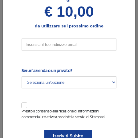
di
€ 10,00
da utilizzare sul prossimo ordine
Info
4
Opzioni e note per la stampa
COLORE DI STAMPA - EVENTUALE TESTO DA
INSERIRE
Indica il colore di stampa desiderato, e il testo che vorrai
Sei un'azienda o un privato?
eventualmente aggiungere alla stampa.
Presto il consenso alla ricezione di informazioni
commerciali relative a prodotti e servizi di Stampasi
Info
5
Cambio colore stampa
Iscriviti Subito