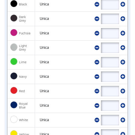
Black
Unica
Dark
Unica
Grey
Fuchsia
Unica
Light
Unica
Grey
Lime
Unica
Navy
Unica
Red
Unica
Royal
Unica
Blue
White
Unica
Yellow
Unica