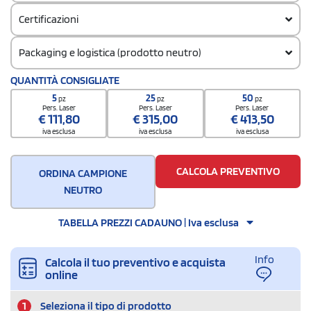
Certificazioni
Packaging e logistica (prodotto neutro)
Codice doganale
QUANTITÀ CONSIGLIATE
62171000
5
25
50
pz
pz
pz
Quantità per confezione
Pers. Laser
Pers. Laser
Pers. Laser
€
111,80
€
315,00
€
413,50
10
iva esclusa
iva esclusa
iva esclusa
Quantità per scatola
60
CALCOLA PREVENTIVO
ORDINA CAMPIONE
NEUTRO
TABELLA PREZZI CADAUNO | Iva esclusa
Info
Calcola il tuo preventivo e acquista
online
1
Seleziona il tipo di prodotto