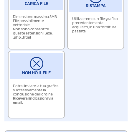
CARICA FILE
RISTAMPA
Dimensione massima 8MB
Utilizzeremo un file grafico
File possibilmente
precedentemente
vettoriale
acquisito, in una fornitura
Non sono consentite
passata.
queste estensioni:
.exe
,
.php
,
.html
NON HO IL FILE
Potrai inviare la tua grafica
successivamente la
conclusione dell'ordine.
Riceverai indicazioni via
email.