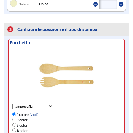
Natural
Unica
3
Configura le posizioni e il tipo di stampa
Forchetta
1 colore
(vedi)
2 colori
3 colori
4 colori