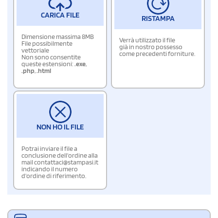
CARICA FILE
RISTAMPA
Dimensione massima 8MB
Verrà utilizzato il file
File possibilmente
già in nostro possesso
vettoriale
come precedenti forniture.
Non sono consentite
queste estensioni:
.exe
,
.php
,
.html
NON HO IL FILE
Potrai inviare il file a
conclusione dell'ordine alla
mail contattaci@stampasi.it
indicando il numero
d'ordine di riferimento.