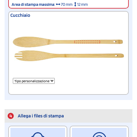
Area di stampa massima
:
70 mm
12 mm
Cucchiaio
4
Allega i files di stampa