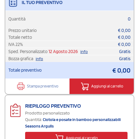
IL TUO PREVENTIVO
Quantità
0
Prezzo unitario
€
0,00
Totale netto
€
0,00
IVA
22
%
€
0,00
Sped. Personalizzato
12 Agosto 2026
Gratis
info
Bozza grafica
Gratis
info
€
0,00
Totale preventivo
Stampa preventivo
Aggiungi al carrello
RIEPILOGO PREVENTIVO
Prodotto personalizzato
Quantità:
Ciotola e posate in bamboo personalizzabili
Seasons Argulls
Aggiungi al carrello