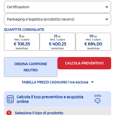
Certificazioni
Packaging e logistica (prodotto neutro)
Codice doganale
QUANTITÀ CONSIGLIATE
4419190000000000000000
5
25
50
pz
pz
pz
Quantità per scatola
Pers. 1 colore
Pers. 1 colore
Pers. 1 colore
€
106,55
€
400,25
€
684,00
8
iva esclusa
iva esclusa
iva esclusa
CALCOLA PREVENTIVO
ORDINA CAMPIONE
NEUTRO
TABELLA PREZZI CADAUNO | Iva esclusa
Info
Calcola il tuo preventivo e acquista
online
1
Seleziona il tipo di prodotto