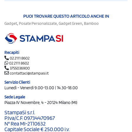
PUOI TROVARE QUESTO ARTICOLO ANCHE IN
,
,
,
Gadget
Posate Personalizzate
Gadget Green
Bamboo
Recapiti
02 2111 8602
02 2111 8602
3755036900
contattaci@stampasi.it
Servizio Clienti
Lunedì - Venerdì 9.00-13.00 | 14.30-18.00
Sede Legale
Piazza IV Novembre, 4 - 20124 Milano (MI)
StampaSi s.r.l.
P.Iva/C.F. 09734470967
N° Rea MI-2110632
Capitale Sociale € 250.000 i.v.