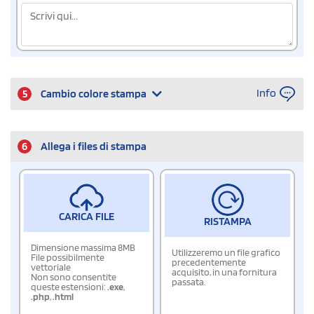
Info
5
Cambio colore stampa
6
Allega i files di stampa
CARICA FILE
RISTAMPA
Dimensione massima 8MB
Utilizzeremo un file grafico
File possibilmente
precedentemente
vettoriale
acquisito, in una fornitura
Non sono consentite
passata.
queste estensioni:
.exe
,
.php
,
.html