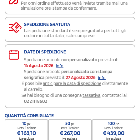
Per ogni ordine effettuato verrà inviata tramite mail una
simulazione pre-stampa da confermare.
SPEDIZIONE GRATUITA
La spedizione standard è sempre gratuita per tutti gli
ordini e in tutta italia, isole comprese.
DATE DI SPEDIZIONE
Spedizione articolo
non personalizzato
previsto il:
14 Agosto 2026
info
Spedizione articolo
personalizzato con stampa
serigrafica
previsto il:
27 Agosto 2026
info
É possibile
anticipare la data di spedizione
direttamente
al carrello.
Se hai bisogno di una consegna
tassativa
, contattaci al:
02 2111 8602
QUANTITÀ CONSIGLIATE
10
50
100
pz
pz
pz
Pers. 1 colore
Pers. 1 colore
Pers. 1 colore
€
163,10
€
267,00
€
439,00
iva esclusa
iva esclusa
iva esclusa