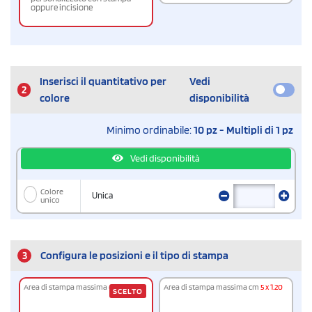
oppure incisione
Inserisci il quantitativo per
Vedi
2
colore
disponibilità
Minimo ordinabile:
10 pz - Multipli di 1 pz
Vedi disponibilità
Colore
Unica
unico
3
Configura le posizioni e il tipo di stampa
Area di stampa massima cm
5 x 1.20
Area di stampa massima cm
5 x 1.20
SCELTO