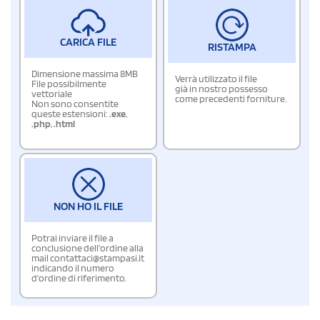
CARICA FILE
RISTAMPA
Dimensione massima 8MB
Verrà utilizzato il file
File possibilmente
già in nostro possesso
vettoriale
come precedenti forniture.
Non sono consentite
queste estensioni:
.exe
,
.php
,
.html
NON HO IL FILE
Potrai inviare il file a
conclusione dell'ordine alla
mail contattaci@stampasi.it
indicando il numero
d'ordine di riferimento.