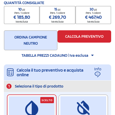
Codice doganale
QUANTITÀ CONSIGLIATE
8211 1000
10
15
30
pz
pz
pz
Quantità per scatola
Pers. 1 colore
Pers. 1 colore
Pers. 1 colore
€
185,80
€
269,70
€
467,40
10
iva esclusa
iva esclusa
iva esclusa
CALCOLA PREVENTIVO
ORDINA CAMPIONE
NEUTRO
TABELLA PREZZI CADAUNO | Iva esclusa
Info
Calcola il tuo preventivo e acquista
online
1
Seleziona il tipo di prodotto
SCELTO