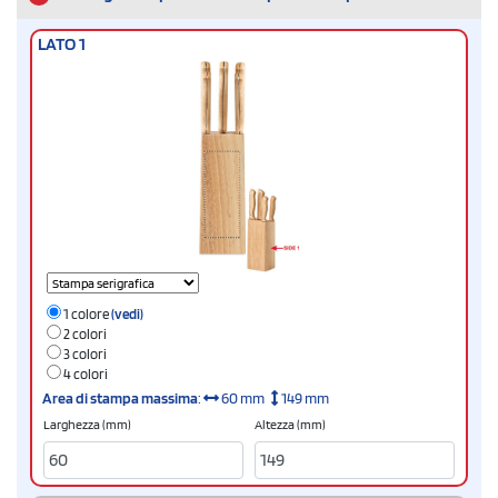
LATO 1
1 colore
(vedi)
2 colori
3 colori
4 colori
Area di stampa massima
:
60 mm
149 mm
Larghezza (mm)
Altezza (mm)