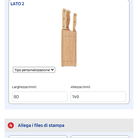
LATO 2
Larghezza (mm)
Altezza (mm)
4
Allega i files di stampa