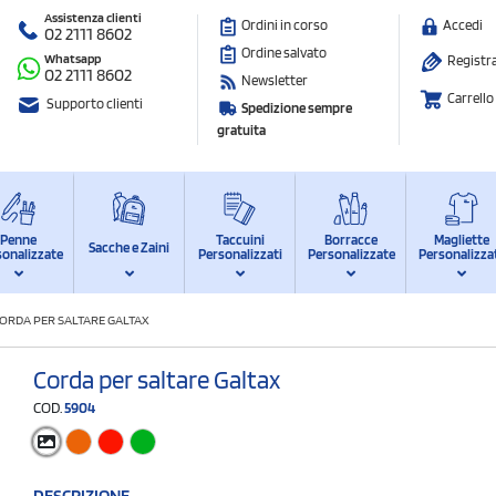
Assistenza clienti
Ordini in corso
Accedi
02 2111 8602
Ordine salvato
Whatsapp
Registra
02 2111 8602
Newsletter
Carrello
Supporto clienti
Spedizione sempre
gratuita
Penne
Taccuini
Borracce
Magliette
Sacche e Zaini
sonalizzate
Personalizzati
Personalizzate
Personalizza
ORDA PER SALTARE GALTAX
Corda per saltare Galtax
COD.
5904
DESCRIZIONE