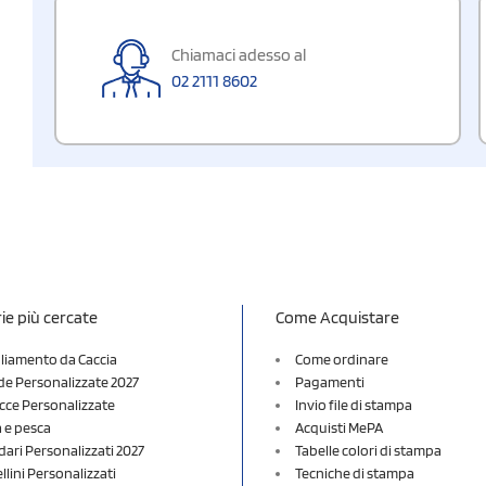
Chiamaci adesso al
02 2111 8602
ie più cercate
Come Acquistare
liamento da Caccia
Come ordinare
e Personalizzate 2027
Pagamenti
cce Personalizzate
Invio file di stampa
a e pesca
Acquisti MePA
dari Personalizzati 2027
Tabelle colori di stampa
lini Personalizzati
Tecniche di stampa