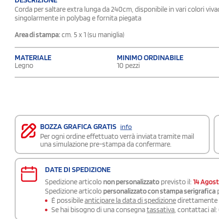
Corda per saltare extra lunga da 240cm, disponibile in vari colori viv
singolarmente in polybag e fornita piegata
Area di stampa:
cm. 5 x 1 (su maniglia)
MATERIALE
MINIMO ORDINABILE
Legno
10 pezzi
BOZZA GRAFICA GRATIS
info
Per ogni ordine effettuato verrà inviata tramite mail
una simulazione pre-stampa da confermare.
DATE DI SPEDIZIONE
Spedizione articolo
non personalizzato
previsto il:
14 Agos
Spedizione articolo
personalizzato con stampa serigrafica
p
É possibile
anticipare la data di spedizione
direttamente a
Se hai bisogno di una consegna
tassativa
, contattaci al: