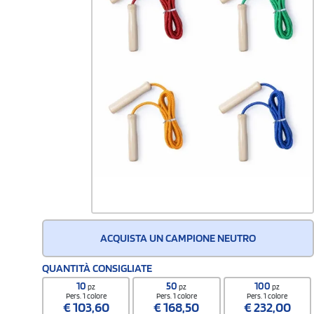
ACQUISTA UN CAMPIONE NEUTRO
QUANTITÀ CONSIGLIATE
10
50
100
pz
pz
pz
Pers. 1 colore
Pers. 1 colore
Pers. 1 colore
€
103,60
€
168,50
€
232,00