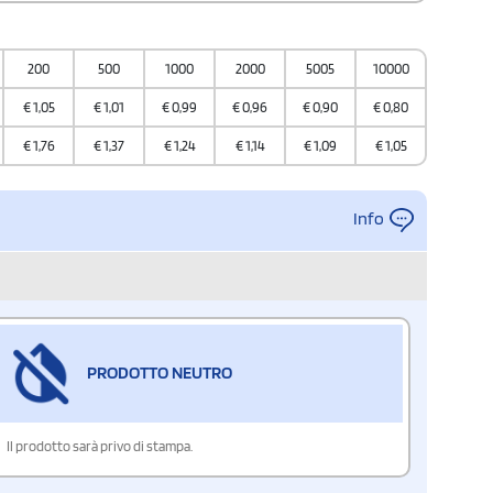
200
500
1000
2000
5005
10000
€
1,05
€
1,01
€
0,99
€
0,96
€
0,90
€
0,80
€
1,76
€
1,37
€
1,24
€
1,14
€
1,09
€
1,05
Info
PRODOTTO NEUTRO
Il prodotto sarà privo di stampa.