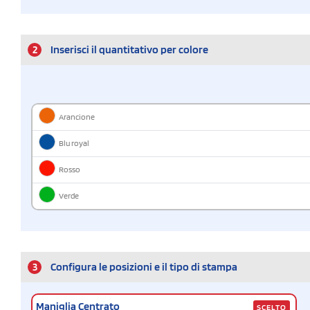
2
Inserisci il quantitativo per colore
Arancione
Blu royal
Rosso
Verde
3
Configura le posizioni e il tipo di stampa
Maniglia Centrato
SCELTO