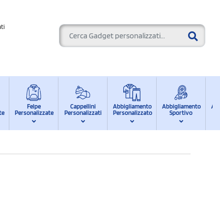
ti
Felpe
Cappellini
Abbigliamento
Abbigliamento
Ab
te
Personalizzate
Personalizzati
Personalizzato
Sportivo
d