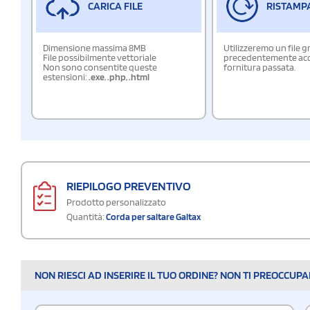
CARICA FILE
RISTAMP
Dimensione massima 8MB
Utilizzeremo un file g
File possibilmente vettoriale
precedentemente acqu
Non sono consentite queste
fornitura passata.
estensioni:
.exe
,
.php
,
.html
RIEPILOGO PREVENTIVO
Prodotto personalizzato
Quantità:
Corda per saltare Galtax
NON RIESCI AD INSERIRE IL TUO ORDINE? NON TI PREOCCUP