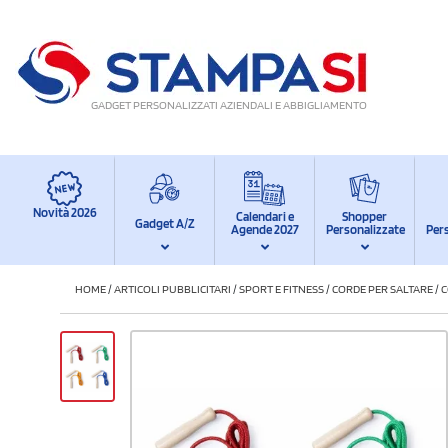
GADGET PERSONALIZZATI AZIENDALI E ABBIGLIAMENTO
Novità 2026
Calendari e
Shopper
Gadget A/Z
Agende 2027
Personalizzate
Per
HOME
/
ARTICOLI PUBBLICITARI
/
SPORT E FITNESS
/
CORDE PER SALTARE
/
C