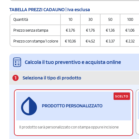
TABELLA PREZZI CADAUNO | Iva esclusa
Quantità
10
30
50
100
Prezzo senza stampa
€
3,76
€
1,76
€
1,36
€
1,06
Prezzo con stampa 1 colore
€
10,36
€
4,52
€
3,37
€
2,32
Calcola il tuo preventivo e acquista online
1
Seleziona il tipo di prodotto
SCELTO
PRODOTTO PERSONALIZZATO
Il prodotto sarà personalizzato con stampa oppure incisione