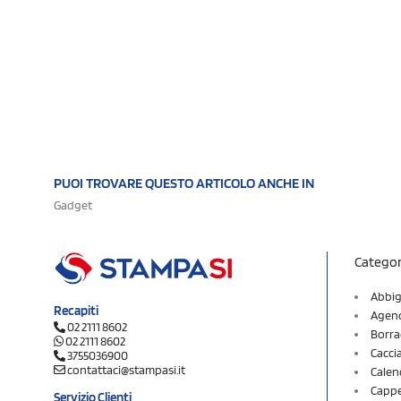
PUOI TROVARE QUESTO ARTICOLO ANCHE IN
Gadget
Categor
Abbig
Recapiti
Agend
02 2111 8602
Borra
02 2111 8602
Cacci
3755036900
contattaci@stampasi.it
Calen
Cappel
Servizio Clienti