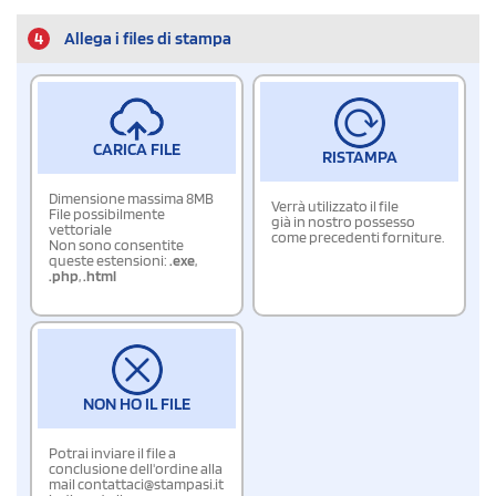
4
Allega i files di stampa
CARICA FILE
RISTAMPA
Dimensione massima 8MB
Verrà utilizzato il file
File possibilmente
già in nostro possesso
vettoriale
come precedenti forniture.
Non sono consentite
queste estensioni:
.exe
,
.php
,
.html
NON HO IL FILE
Potrai inviare il file a
conclusione dell'ordine alla
mail contattaci@stampasi.it