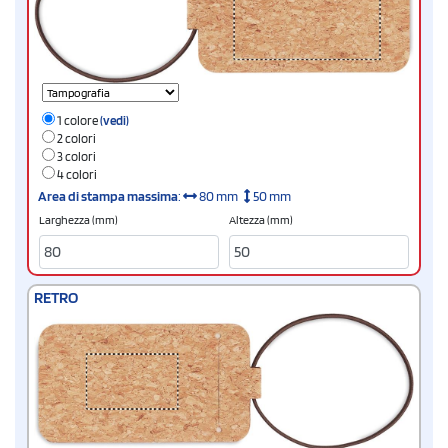
1 colore
(vedi)
2 colori
3 colori
4 colori
Area di stampa massima
:
80 mm
50 mm
Larghezza (mm)
Altezza (mm)
RETRO