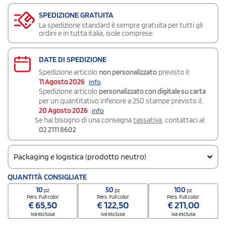
SPEDIZIONE GRATUITA
La spedizione standard è sempre gratuita per tutti gli
ordini e in tutta italia, isole comprese.
DATE DI SPEDIZIONE
Spedizione articolo
non personalizzato
previsto il:
11 Agosto 2026
info
Spedizione articolo
personalizzato con digitale su carta
per un quantitativo inferiore a 250 stampe previsto il:
20 Agosto 2026
info
Se hai bisogno di una consegna
tassativa
, contattaci al:
02 2111 8602
Packaging e logistica (prodotto neutro)
Codice doganale
QUANTITÀ CONSIGLIATE
4503 9000
10
50
100
pz
pz
pz
Quantità per confezione
Pers. Full color
Pers. Full color
Pers. Full color
€
65,50
€
122,50
€
211,00
1
iva esclusa
iva esclusa
iva esclusa
Quantità per scatola