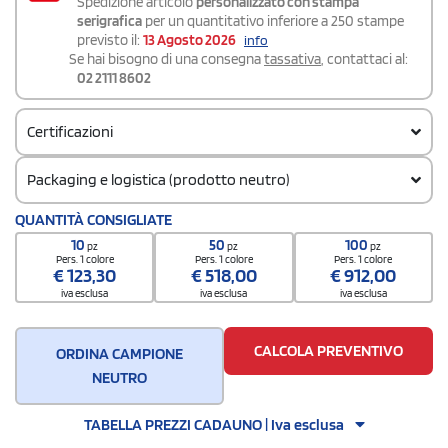
Spedizione articolo
personalizzato con stampa
serigrafica
per un quantitativo inferiore a 250 stampe
previsto il:
13 Agosto 2026
info
Se hai bisogno di una consegna
tassativa
, contattaci al:
02 2111 8602
Certificazioni
Packaging e logistica (prodotto neutro)
Codice doganale
QUANTITÀ CONSIGLIATE
6110 3099
10
50
100
pz
pz
pz
Quantità per confezione
Pers. 1 colore
Pers. 1 colore
Pers. 1 colore
€
123,30
€
518,00
€
912,00
1
iva esclusa
iva esclusa
iva esclusa
Quantità per scatola
20
CALCOLA PREVENTIVO
ORDINA CAMPIONE
NEUTRO
TABELLA PREZZI CADAUNO | Iva esclusa