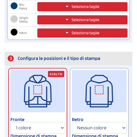
Blu
Seleziona taglie
Navy
Grigio
Seleziona taglie
Melsc
Nero
Seleziona taglie
3
Configura le posizioni e il tipo di stampa
SCELTO
Fronte
Retro
Dimensione di stampa
Dimensione di stampa