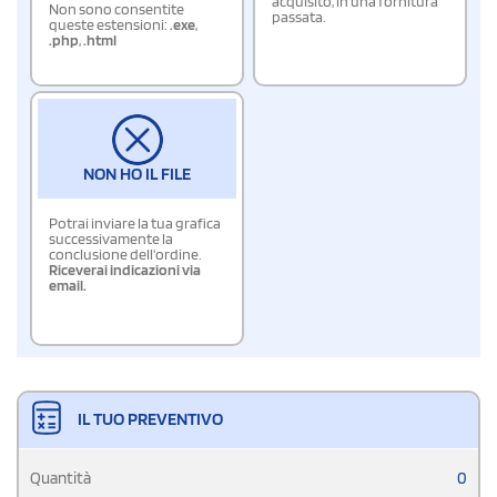
acquisito, in una fornitura
Non sono consentite
passata.
queste estensioni:
.exe
,
.php
,
.html
NON HO IL FILE
Potrai inviare la tua grafica
successivamente la
conclusione dell'ordine.
Riceverai indicazioni via
email.
IL TUO PREVENTIVO
Quantità
0