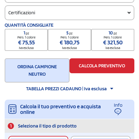
Certificazioni
QUANTITÀ CONSIGLIATE
1
5
10
pz
pz
pz
Pers. 1 colore
Pers. 1 colore
Pers. 1 colore
€
75,55
€
180,75
€
321,50
iva esclusa
iva esclusa
iva esclusa
CALCOLA PREVENTIVO
ORDINA CAMPIONE
NEUTRO
TABELLA PREZZI CADAUNO | Iva esclusa
Info
Calcola il tuo preventivo e acquista
online
1
Seleziona il tipo di prodotto