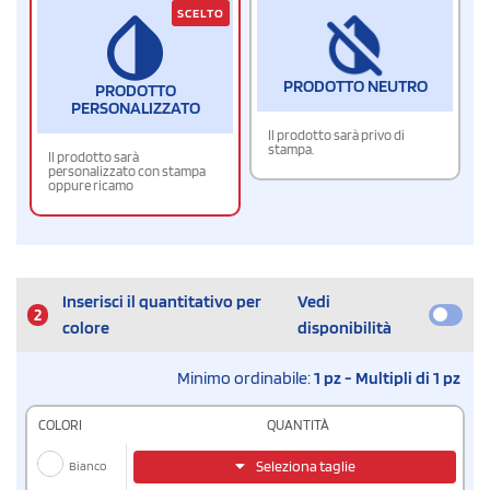
SCELTO
PRODOTTO NEUTRO
PRODOTTO
PERSONALIZZATO
Il prodotto sarà privo di
stampa.
Il prodotto sarà
personalizzato con stampa
oppure ricamo
Inserisci il quantitativo per
Vedi
2
colore
disponibilità
Minimo ordinabile:
1 pz - Multipli di 1 pz
COLORI
QUANTITÀ
Bianco
Seleziona taglie