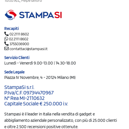
,
Tutto A/Z
Felpe lavoro
Recapiti
02 2111 8602
02 2111 8602
3755036900
contattaci@stampasi.it
Servizio Clienti
Lunedì - Venerdì 9.00-13.00 | 14.30-18.00
Sede Legale
Piazza IV Novembre, 4 - 20124 Milano (MI)
StampaSi s.r.l.
P.Iva/C.F. 09734470967
N° Rea MI-2110632
Capitale Sociale € 250.000 i.v.
Stampasi è il leader in Italia nella vendita di gadget e
abbigliamento aziendale personalizzato, con più di 25.000 clienti
e oltre 2.500 recensioni positive ottenute.