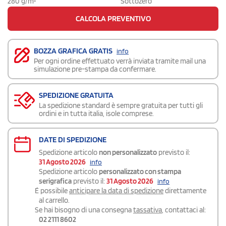
280 g/m²
Sottozero
CALCOLA PREVENTIVO
BOZZA GRAFICA GRATIS
info
Per ogni ordine effettuato verrà inviata tramite mail una
simulazione pre-stampa da confermare.
SPEDIZIONE GRATUITA
La spedizione standard è sempre gratuita per tutti gli
ordini e in tutta italia, isole comprese.
DATE DI SPEDIZIONE
Spedizione articolo
non personalizzato
previsto il:
31 Agosto 2026
info
Spedizione articolo
personalizzato con stampa
serigrafica
previsto il:
31 Agosto 2026
info
É possibile
anticipare la data di spedizione
direttamente
al carrello.
Se hai bisogno di una consegna
tassativa
, contattaci al:
02 2111 8602