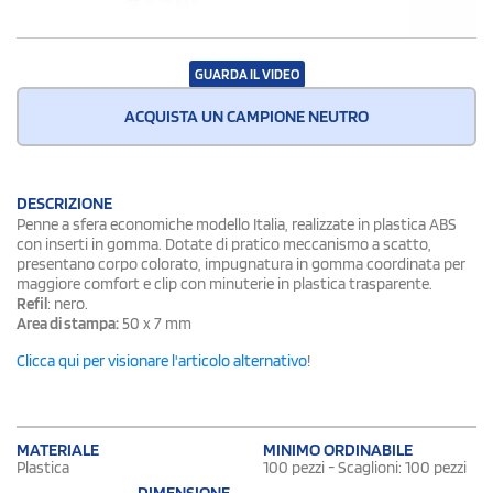
GUARDA IL VIDEO
ACQUISTA UN CAMPIONE NEUTRO
DESCRIZIONE
Penne a sfera economiche modello Italia, realizzate in plastica ABS
con inserti in gomma. Dotate di pratico meccanismo a scatto,
presentano corpo colorato, impugnatura in gomma coordinata per
maggiore comfort e clip con minuterie in plastica trasparente.
Refil
: nero.
Area di stampa:
50 x 7 mm
Clicca qui per visionare l'articolo alternativo
!
MATERIALE
MINIMO ORDINABILE
Plastica
100 pezzi - Scaglioni: 100 pezzi
DIMENSIONE