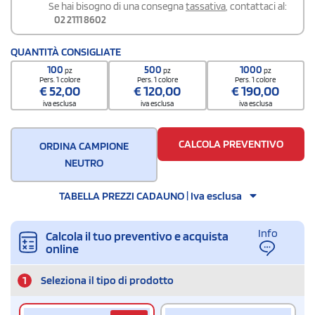
Se hai bisogno di una consegna
tassativa
, contattaci al:
02 2111 8602
QUANTITÀ CONSIGLIATE
100
500
1000
pz
pz
pz
Pers. 1 colore
Pers. 1 colore
Pers. 1 colore
€
52,00
€
120,00
€
190,00
iva esclusa
iva esclusa
iva esclusa
CALCOLA PREVENTIVO
ORDINA CAMPIONE
NEUTRO
TABELLA PREZZI CADAUNO | Iva esclusa
Info
Calcola il tuo preventivo e acquista
online
1
Seleziona il tipo di prodotto