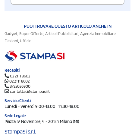
PUOI TROVARE QUESTO ARTICOLO ANCHE IN
,
,
,
,
Gadget
Super Offerte
Articoli Pubblicitari
Agenzia Immobiliare
,
Elezioni
Ufficio
Recapiti
02 2111 8602
02 2111 8602
3755036900
contattaci@stampasi.it
Servizio Clienti
Lunedì - Venerdì 9.00-13.00 | 14.30-18.00
Sede Legale
Piazza IV Novembre, 4 - 20124 Milano (MI)
StampaSi s.r.l.