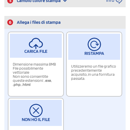
Info
5
Cambio colore stampa
6
Allega i files di stampa
CARICA FILE
RISTAMPA
Dimensione massima 8MB
Utilizzeremo un file grafico
File possibilmente
precedentemente
vettoriale
acquisito, in una fornitura
Non sono consentite
passata.
queste estensioni:
.exe
,
.php
,
.html
NON HO IL FILE