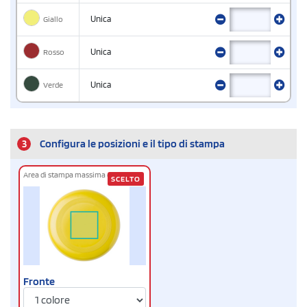
Giallo
Unica
Rosso
Unica
Verde
Unica
3
Configura le posizioni e il tipo di stampa
Area di stampa massima cm
10 x 10
SCELTO
Fronte