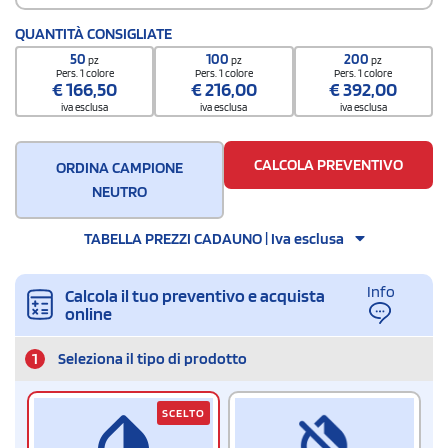
QUANTITÀ CONSIGLIATE
50
100
200
pz
pz
pz
Pers. 1 colore
Pers. 1 colore
Pers. 1 colore
€
166,50
€
216,00
€
392,00
iva esclusa
iva esclusa
iva esclusa
CALCOLA PREVENTIVO
ORDINA CAMPIONE
NEUTRO
TABELLA PREZZI CADAUNO | Iva esclusa
Info
Calcola il tuo preventivo e acquista
online
1
Seleziona il tipo di prodotto
SCELTO