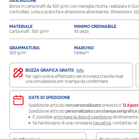
DESCRIZIONE
Borsa in carta kraft da 100 g/m² con maniglia ritorta, realizzata in Eu
controllati, unisce praticità e attenzione all’ambiente. Dimensioni: 3
MATERIALE
MINIMO ORDINABILE
Carta kraft: 100 g/m²
10 pezzi
GRAMMATURA
MARCHIO
100 g/m²
hi!dea™
BOZZA GRAFICA GRATIS
info
Per ogni ordine effettuato verrà inviata tramite mail
una simulazione pre-stampa da confermare.
DATE DI SPEDIZIONE
Spedizione articolo
non personalizzato
previsto il:
13 Agos
Spedizione articolo
personalizzato con stampa serigrafica
p
É possibile
anticipare la data di spedizione
direttamente a
Se hai bisogno di una consegna
tassativa
, contattaci al: