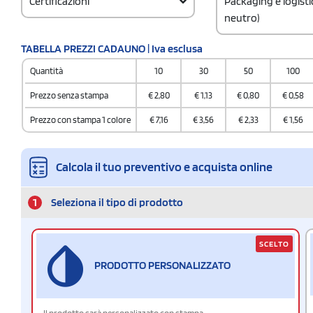
Certificazioni
Packaging e logist
neutro)
Codice doganale
TABELLA PREZZI CADAUNO | Iva esclusa
4819400000
Quantità
10
30
50
100
Prezzo senza stampa
€
2,80
€
1,13
€
0,80
€
0,58
Prezzo con stampa 1 colore
€
7,16
€
3,56
€
2,33
€
1,56
Calcola il tuo preventivo e acquista online
1
Seleziona il tipo di prodotto
SCELTO
PRODOTTO PERSONALIZZATO