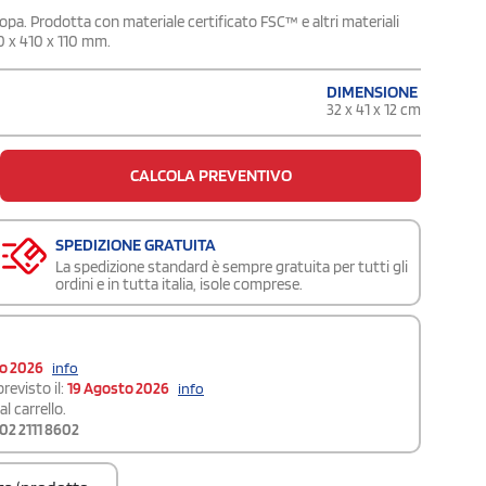
ropa. Prodotta con materiale certificato FSC™ e altri materiali
20 x 410 x 110 mm.
DIMENSIONE
32 x 41 x 12 cm
CALCOLA PREVENTIVO
SPEDIZIONE GRATUITA
La spedizione standard è sempre gratuita per tutti gli
ordini e in tutta italia, isole comprese.
to 2026
info
revisto il:
19 Agosto 2026
info
l carrello.
02 2111 8602