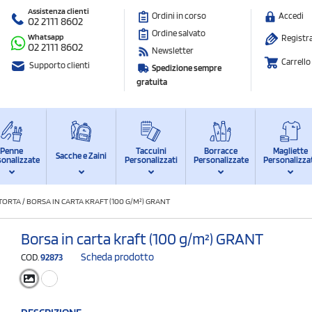
Assistenza clienti
Ordini in corso
Accedi
02 2111 8602
Ordine salvato
Whatsapp
Registra
02 2111 8602
Newsletter
Carrello
Supporto clienti
Spedizione sempre
gratuita
Penne
Taccuini
Borracce
Magliette
Sacche e Zaini
sonalizzate
Personalizzati
Personalizzate
Personalizza
ITORTA
/
BORSA IN CARTA KRAFT (100 G/M²) GRANT
Borsa in carta kraft (100 g/m²) GRANT
Scheda prodotto
COD.
92873