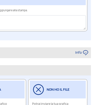
aggiungere alla stampa.
Info
A
NON HO IL FILE
rafico
Potrai inviare la tua grafica