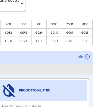
ica (prodotto
200
300
500
1000
2000
5000
10000
€
0,52
€
0,46
€
0,44
€
0,40
€
0,41
€
0,38
€
0,34
€
1,50
€
1,23
€
1,13
€
0,91
€
0,88
€
0,71
€
0,69
Info
PRODOTTO NEUTRO
Il prodotto sarà privo di stampa.