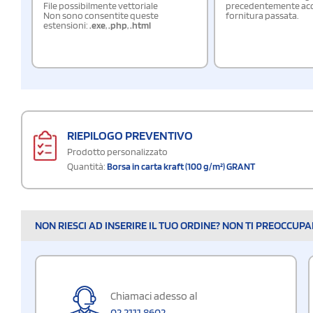
File possibilmente vettoriale
precedentemente acqu
Non sono consentite queste
fornitura passata.
estensioni:
.exe
,
.php
,
.html
RIEPILOGO PREVENTIVO
Prodotto personalizzato
Quantità:
Borsa in carta kraft (100 g/m²) GRANT
NON RIESCI AD INSERIRE IL TUO ORDINE? NON TI PREOCCUP
Chiamaci adesso al
02 2111 8602