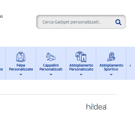
ti
Felpe
Cappellini
Abbigliamento
Abbigliamento
Ab
te
Personalizzate
Personalizzati
Personalizzato
Sportivo
d