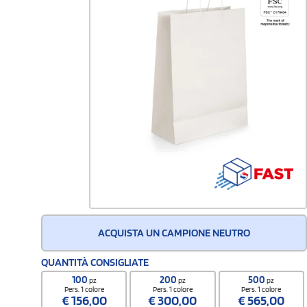
ACQUISTA UN CAMPIONE NEUTRO
QUANTITÀ CONSIGLIATE
100
200
500
pz
pz
pz
Pers. 1 colore
Pers. 1 colore
Pers. 1 colore
€
156,00
€
300,00
€
565,00