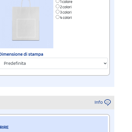
1 colore
2 colori
3 colori
4 colori
Dimensione di stampa
Info
RIRE