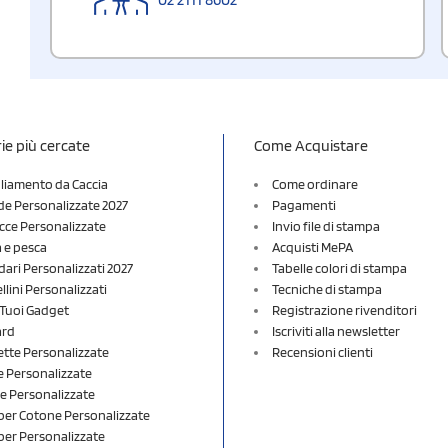
ie più cercate
Come Acquistare
liamento da Caccia
Come ordinare
e Personalizzate 2027
Pagamenti
cce Personalizzate
Invio file di stampa
a e pesca
Acquisti MePA
dari Personalizzati 2027
Tabelle colori di stampa
lini Personalizzati
Tecniche di stampa
i Tuoi Gadget
Registrazione rivenditori
ard
Iscriviti alla newsletter
ette Personalizzate
Recensioni clienti
 Personalizzate
e Personalizzate
er Cotone Personalizzate
er Personalizzate