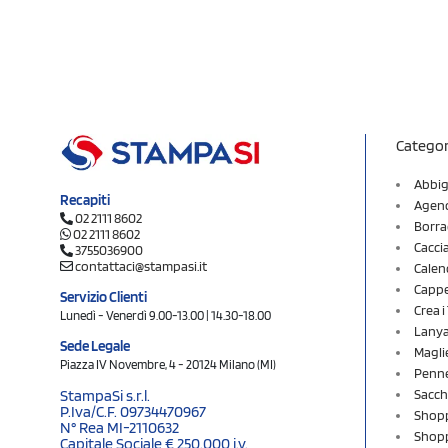
Categor
Abbig
Recapiti
Agend
02 2111 8602
Borra
02 2111 8602
Cacci
3755036900
contattaci@stampasi.it
Calen
Cappel
Servizio Clienti
Crea 
Lunedì - Venerdì 9.00-13.00 | 14.30-18.00
Lany
Sede Legale
Magli
Piazza IV Novembre, 4 - 20124 Milano (MI)
Penne
Sacch
StampaSi s.r.l.
P.Iva/C.F. 09734470967
Shopp
N° Rea MI-2110632
Shopp
Capitale Sociale € 250.000 i.v.