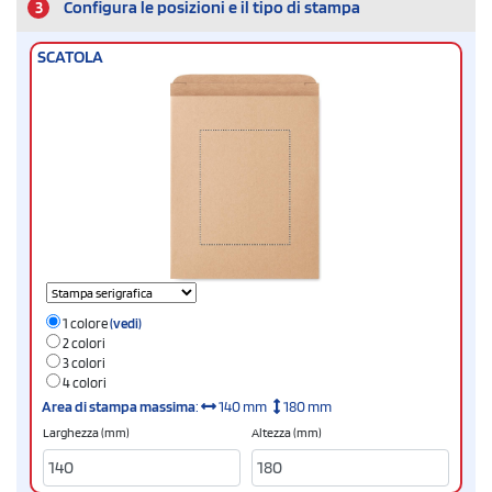
3
Configura le posizioni e il tipo di stampa
SCATOLA
1 colore
(vedi)
2 colori
3 colori
4 colori
Area di stampa massima
:
140 mm
180 mm
Larghezza (mm)
Altezza (mm)