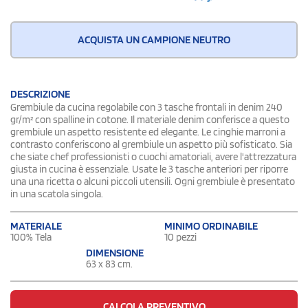
ACQUISTA UN CAMPIONE NEUTRO
DESCRIZIONE
Grembiule da cucina regolabile con 3 tasche frontali in denim 240
gr/m² con spalline in cotone. Il materiale denim conferisce a questo
grembiule un aspetto resistente ed elegante. Le cinghie marroni a
contrasto conferiscono al grembiule un aspetto più sofisticato. Sia
che siate chef professionisti o cuochi amatoriali, avere l'attrezzatura
giusta in cucina è essenziale. Usate le 3 tasche anteriori per riporre
una una ricetta o alcuni piccoli utensili. Ogni grembiule è presentato
in una scatola singola.
MATERIALE
MINIMO ORDINABILE
100% Tela
10 pezzi
DIMENSIONE
63 x 83 cm.
CALCOLA PREVENTIVO