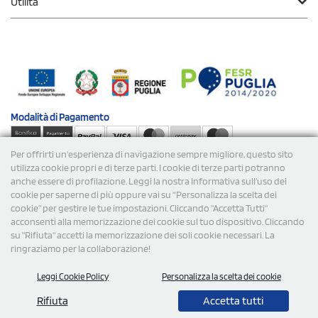
Utilità
Modalità di
Pagamento
Per offrirti un'esperienza di navigazione sempre migliore, questo sito
Spedizioni
utilizza cookie propri e di terze parti. I cookie di terze parti potranno
anche essere di profilazione. Leggi la nostra Informativa sull’uso dei
cookie per saperne di più oppure vai su “Personalizza la scelta dei
cookie” per gestire le tue impostazioni. Cliccando "Accetta Tutti"
acconsenti alla memorizzazione dei cookie sul tuo dispositivo. Cliccando
su "Rifiuta" accetti la memorizzazione dei soli cookie necessari. La
ringraziamo per la collaborazione!
© 2026 StampaSi s.r.l. TUTTI I DIRITTI SONO RISERVATI -
Leggi Cookie Policy
Personalizza la scelta dei cookie
P.Iva/C.F. 09734470967 - N° Rea MI-2110632
Rifiuta
Accetta tutti
0,00
Cad.
+ IVA