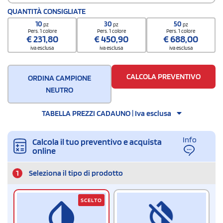
Codice doganale
QUANTITÀ CONSIGLIATE
6211 4210
10
30
50
pz
pz
pz
Quantità per scatola
Pers. 1 colore
Pers. 1 colore
Pers. 1 colore
€
231,80
€
450,90
€
688,00
20
iva esclusa
iva esclusa
iva esclusa
CALCOLA PREVENTIVO
ORDINA CAMPIONE
NEUTRO
TABELLA PREZZI CADAUNO | Iva esclusa
Info
Calcola il tuo preventivo e acquista
online
1
Seleziona il tipo di prodotto
SCELTO