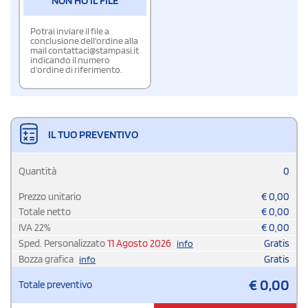
NON HO IL FILE
Potrai inviare il file a
conclusione dell'ordine alla
mail contattaci@stampasi.it
indicando il numero
d'ordine di riferimento.
IL TUO PREVENTIVO
Quantità
0
Prezzo unitario
€
0,00
Totale netto
€
0,00
IVA
22
%
€
0,00
Sped. Personalizzato
11 Agosto 2026
Gratis
info
Bozza grafica
Gratis
info
€
0,00
Totale preventivo