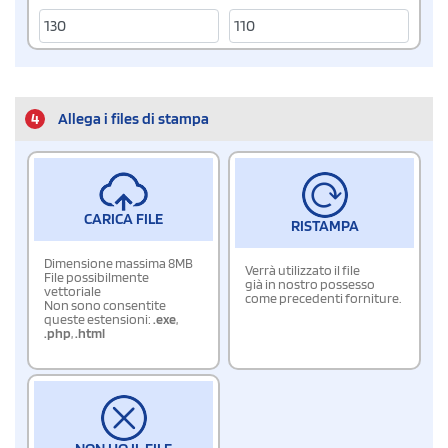
4
Allega i files di stampa
CARICA FILE
RISTAMPA
Dimensione massima 8MB
Verrà utilizzato il file
File possibilmente
già in nostro possesso
vettoriale
come precedenti forniture.
Non sono consentite
queste estensioni:
.exe
,
.php
,
.html