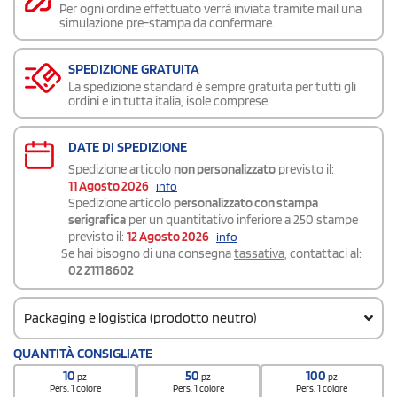
Per ogni ordine effettuato verrà inviata tramite mail una
simulazione pre-stampa da confermare.
SPEDIZIONE GRATUITA
La spedizione standard è sempre gratuita per tutti gli
ordini e in tutta italia, isole comprese.
DATE DI SPEDIZIONE
Spedizione articolo
non personalizzato
previsto il:
11 Agosto 2026
info
Spedizione articolo
personalizzato con stampa
serigrafica
per un quantitativo inferiore a 250 stampe
previsto il:
12 Agosto 2026
info
Se hai bisogno di una consegna
tassativa
, contattaci al:
02 2111 8602
Packaging e logistica (prodotto neutro)
Codice doganale
QUANTITÀ CONSIGLIATE
6216 0000
10
50
100
pz
pz
pz
Quantità per scatola
Pers. 1 colore
Pers. 1 colore
Pers. 1 colore