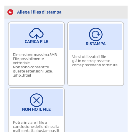
4
Allega i files di stampa
CARICA FILE
RISTAMPA
Dimensione massima 8MB
Verrà utilizzato il file
File possibilmente
già in nostro possesso
vettoriale
come precedenti forniture.
Non sono consentite
queste estensioni:
.exe
,
.php
,
.html
NON HO IL FILE
Potrai inviare il file a
conclusione dell'ordine alla
mail contattaci@stampasi.it