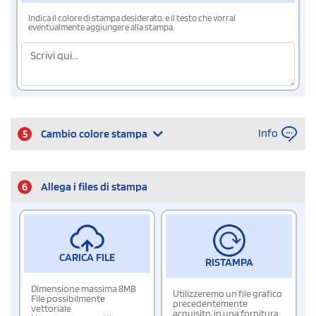
Indica il colore di stampa desiderato, e il testo che vorrai
eventualmente aggiungere alla stampa.
Info
5
Cambio colore stampa
6
Allega i files di stampa
CARICA FILE
RISTAMPA
Dimensione massima 8MB
Utilizzeremo un file grafico
File possibilmente
precedentemente
vettoriale
acquisito, in una fornitura