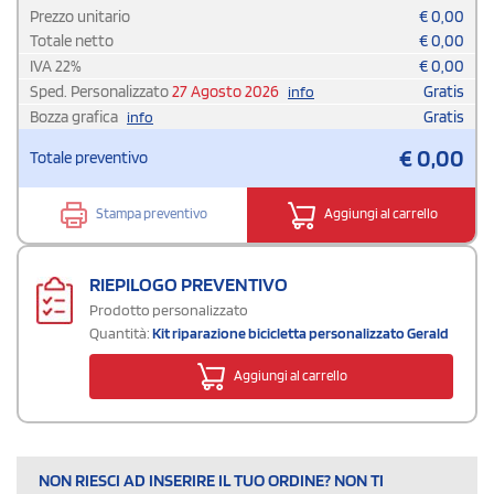
Prezzo unitario
€
0,00
Totale netto
€
0,00
IVA
22
%
€
0,00
Sped. Personalizzato
27 Agosto 2026
Gratis
info
Bozza grafica
Gratis
info
€
0,00
Totale preventivo
Stampa preventivo
Aggiungi al carrello
RIEPILOGO PREVENTIVO
Prodotto personalizzato
Quantità:
Kit riparazione bicicletta personalizzato Gerald
Aggiungi al carrello
NON RIESCI AD INSERIRE IL TUO ORDINE? NON TI