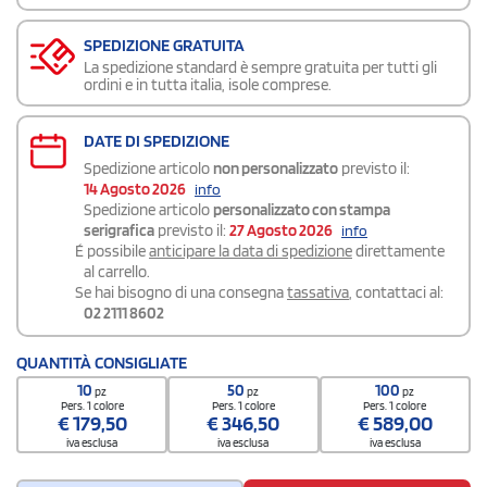
SPEDIZIONE GRATUITA
La spedizione standard è sempre gratuita per tutti gli
ordini e in tutta italia, isole comprese.
DATE DI SPEDIZIONE
Spedizione articolo
non personalizzato
previsto il:
14 Agosto 2026
info
Spedizione articolo
personalizzato con stampa
serigrafica
previsto il:
27 Agosto 2026
info
É possibile
anticipare la data di spedizione
direttamente
al carrello.
Se hai bisogno di una consegna
tassativa
, contattaci al:
02 2111 8602
QUANTITÀ CONSIGLIATE
10
50
100
pz
pz
pz
Pers. 1 colore
Pers. 1 colore
Pers. 1 colore
€
179,50
€
346,50
€
589,00
iva esclusa
iva esclusa
iva esclusa