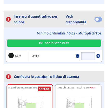
Inserisci il quantitativo per
Vedi
2
colore
disponibilità
Minimo ordinabile:
10 pz - Multipli di 1 pz
Vedi disponibilità
Nero
Unica
3
Configura le posizioni e il tipo di stampa
Area di stampa massima cm
4 x 4
Area di stampa massima cm
4 x 4
SCELTO