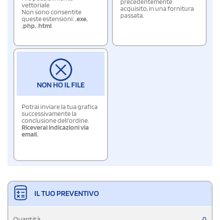
precedentemente
vettoriale
acquisito, in una fornitura
Non sono consentite
passata.
queste estensioni:
.exe
,
.php
,
.html
NON HO IL FILE
Potrai inviare la tua grafica
successivamente la
conclusione dell'ordine.
Riceverai indicazioni via
email.
IL TUO PREVENTIVO
Quantità
0