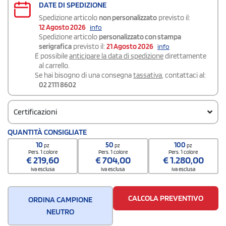
DATE DI SPEDIZIONE
Spedizione articolo
non personalizzato
previsto il:
12 Agosto 2026
info
Spedizione articolo
personalizzato con stampa
serigrafica
previsto il:
21 Agosto 2026
info
É possibile
anticipare la data di spedizione
direttamente
al carrello.
Se hai bisogno di una consegna
tassativa
, contattaci al:
02 2111 8602
Certificazioni
QUANTITÀ CONSIGLIATE
10
50
100
pz
pz
pz
Pers. 1 colore
Pers. 1 colore
Pers. 1 colore
€
219,60
€
704,00
€
1.280,00
iva esclusa
iva esclusa
iva esclusa
CALCOLA PREVENTIVO
ORDINA CAMPIONE
NEUTRO