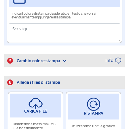
Indica il colore di stampa desiderato, e il testo che vorrai
eventualmente aggiungere alla stampa.
Info
5
Cambio colore stampa
6
Allega i files di stampa
CARICA FILE
RISTAMPA
Dimensione massima 8MB
Utilizzeremo un file grafico
File possibilmente