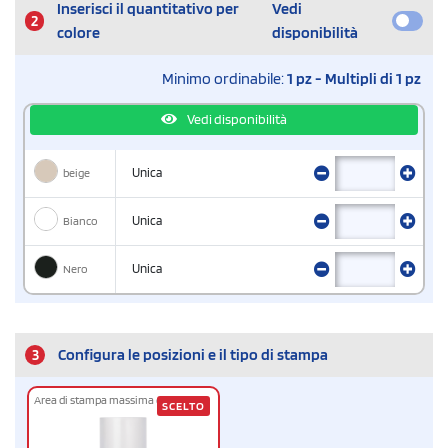
Inserisci il quantitativo per
Vedi
2
colore
disponibilità
Minimo ordinabile:
1 pz - Multipli di 1 pz
Vedi disponibilità
beige
Unica
Bianco
Unica
Nero
Unica
3
Configura le posizioni e il tipo di stampa
Area di stampa massima cm
2,5 x 3
SCELTO