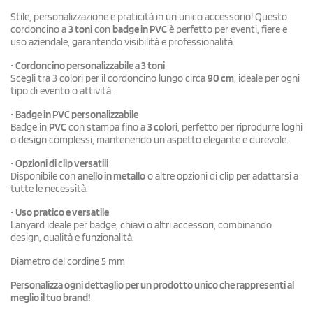
Stile, personalizzazione e praticità in un unico accessorio! Questo
cordoncino a
3 toni
con
badge in PVC
è perfetto per eventi, fiere e
uso aziendale, garantendo visibilità e professionalità.
•
Cordoncino personalizzabile a 3 toni
Scegli tra 3 colori per il cordoncino lungo circa
90 cm
, ideale per ogni
tipo di evento o attività.
•
Badge in PVC personalizzabile
Badge in
PVC
con stampa fino a
3 colori
, perfetto per riprodurre loghi
o design complessi, mantenendo un aspetto elegante e durevole.
•
Opzioni di clip versatili
Disponibile con
anello in metallo
o altre opzioni di clip per adattarsi a
tutte le necessità.
•
Uso pratico e versatile
Lanyard ideale per badge, chiavi o altri accessori, combinando
design, qualità e funzionalità.
Diametro del cordine 5 mm
Personalizza ogni dettaglio per un prodotto unico che rappresenti al
meglio il tuo brand!