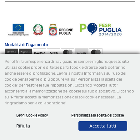
Modalità di
Pagamento
Per offrirti un'esperienza di navigazione sempre migliore, questo sito
Spedizioni
utilizza cookie propri e di terze parti. I cookie di terze parti potranno
anche essere di profilazione. Leggi la nostra Informativa sull’uso dei
cookie per saperne di più oppure vai su “Personalizza la scelta dei
cookie” per gestire le tue impostazioni. Cliccando "Accetta Tutti"
acconsenti alla memorizzazione dei cookie sul tuo dispositivo. Cliccando
su "Rifiuta" accetti la memorizzazione dei soli cookie necessari. La
ringraziamo per la collaborazione!
© 2026 StampaSi s.r.l. TUTTI I DIRITTI SONO RISERVATI -
Leggi Cookie Policy
Personalizza la scelta dei cookie
P.Iva/C.F. 09734470967 - N° Rea MI-2110632
Rifiuta
Accetta tutti