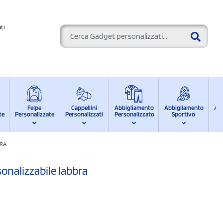
ti
Felpe
Cappellini
Abbigliamento
Abbigliamento
Ab
te
Personalizzate
Personalizzati
Personalizzato
Sportivo
d
BRA
onalizzabile labbra