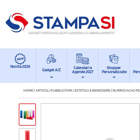
GADGET PERSONALIZZATI AZIENDALI E ABBIGLIAMENTO
Novità 2026
Calendari e
Shopper
Gadget A/Z
Agende 2027
Personalizzate
Per
HOME
/
ARTICOLI PUBBLICITARI
/
ESTETICA E BENESSERE
/
BURROCACAO PE