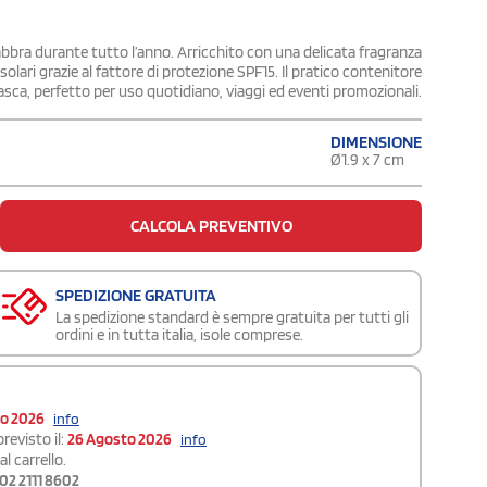
labbra durante tutto l’anno. Arricchito con una delicata fragranza
solari grazie al fattore di protezione SPF15. Il pratico contenitore
 tasca, perfetto per uso quotidiano, viaggi ed eventi promozionali.
DIMENSIONE
Ø1.9 x 7 cm
CALCOLA PREVENTIVO
SPEDIZIONE GRATUITA
La spedizione standard è sempre gratuita per tutti gli
ordini e in tutta italia, isole comprese.
to 2026
info
revisto il:
26 Agosto 2026
info
l carrello.
02 2111 8602