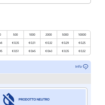
0
500
1000
2000
5000
10000
46
€
0,35
€
0,31
€
0,32
€
0,29
€
0,25
95
€
0,51
€
0,45
€
0,43
€
0,35
€
0,32
Info
PRODOTTO NEUTRO