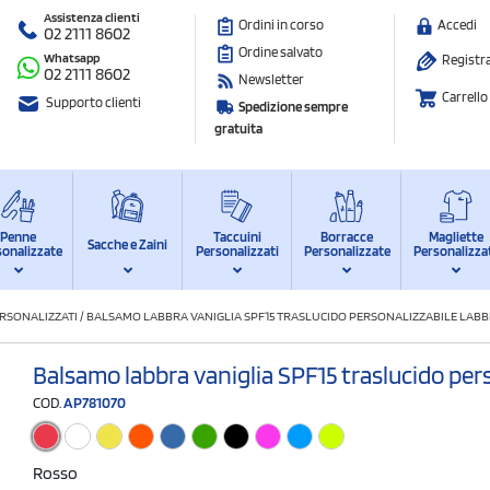
Assistenza clienti
Ordini in corso
Accedi
02 2111 8602
Ordine salvato
Whatsapp
Registra
02 2111 8602
Newsletter
Carrello
Supporto clienti
Spedizione sempre
gratuita
Penne
Taccuini
Borracce
Magliette
Sacche e Zaini
sonalizzate
Personalizzati
Personalizzate
Personalizza
RSONALIZZATI
/
BALSAMO LABBRA VANIGLIA SPF15 TRASLUCIDO PERSONALIZZABILE LAB
Balsamo labbra vaniglia SPF15 traslucido pers
COD.
AP781070
Rosso