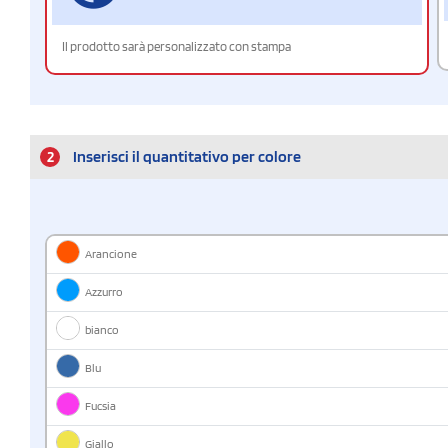
Il prodotto sarà personalizzato con stampa
2
Inserisci il quantitativo per colore
Arancione
Azzurro
bianco
Blu
Fucsia
Giallo