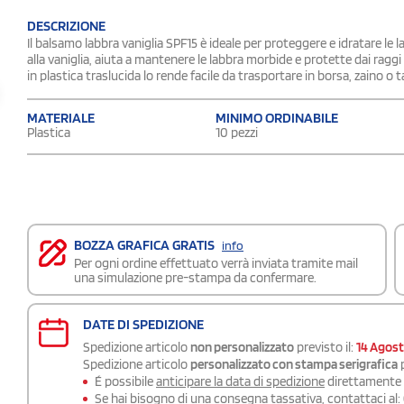
DESCRIZIONE
Il balsamo labbra vaniglia SPF15 è ideale per proteggere e idratare le 
alla vaniglia, aiuta a mantenere le labbra morbide e protette dai raggi 
in plastica traslucida lo rende facile da trasportare in borsa, zaino o
MATERIALE
MINIMO ORDINABILE
Plastica
10 pezzi
BOZZA GRAFICA GRATIS
info
Per ogni ordine effettuato verrà inviata tramite mail
una simulazione pre-stampa da confermare.
DATE DI SPEDIZIONE
Spedizione articolo
non personalizzato
previsto il:
14 Agos
Spedizione articolo
personalizzato con stampa serigrafica
p
É possibile
anticipare la data di spedizione
direttamente a
Se hai bisogno di una consegna
tassativa
, contattaci al: