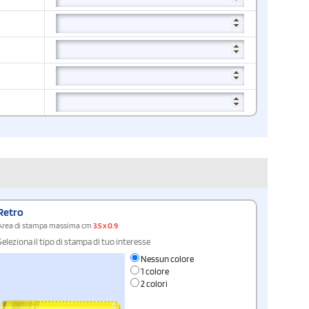
Retro
Area di stampa massima cm
3.5 x 0.9
Seleziona il tipo di stampa di tuo interesse
Nessun colore
1 colore
2 colori