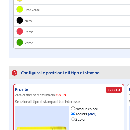
lime verde
Nero
Rosso
Verde
3
Configura le posizioni e il tipo di stampa
Fronte
SCELTO
Area di stampa massima cm
3.5 x 0.9
Seleziona il tipo di stampa di tuo interesse
Nessun colore
1 colore
(vedi)
2 colori