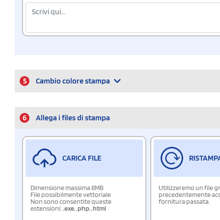
5
Cambio colore stampa
6
Allega i files di stampa
CARICA FILE
RISTAMP
Dimensione massima 8MB
Utilizzeremo un file g
File possibilmente vettoriale
precedentemente acqu
Non sono consentite queste
fornitura passata.
estensioni:
.exe
,
.php
,
.html