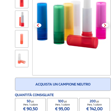
ACQUISTA UN CAMPIONE NEUTRO
QUANTITÀ CONSIGLIATE
50
100
200
pz
pz
pz
Pers. 1 colore
Pers. 1 colore
Pers. 1 colore
€
90,50
€
95,00
€
142,00