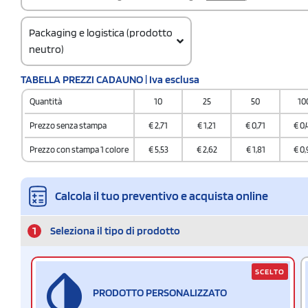
Packaging e logistica (prodotto
neutro)
Codice doganale
TABELLA PREZZI CADAUNO | Iva esclusa
3304100000
Quantità
10
25
50
10
Prezzo senza stampa
€
2,71
€
1,21
€
0,71
€
0,
Prezzo con stampa 1 colore
€
5,53
€
2,62
€
1,81
€
0,
Calcola il tuo preventivo e acquista online
1
Seleziona il tipo di prodotto
SCELTO
PRODOTTO PERSONALIZZATO