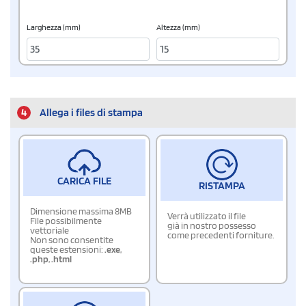
Larghezza (mm)
Altezza (mm)
4
Allega i files di stampa
CARICA FILE
RISTAMPA
Dimensione massima 8MB
Verrà utilizzato il file
File possibilmente
già in nostro possesso
vettoriale
come precedenti forniture.
Non sono consentite
queste estensioni:
.exe
,
.php
,
.html