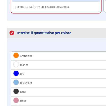
Il prodotto sarà personalizzato con stampa
2
Inserisci il quantitativo per colore
Arancione
Bianco
Blu
Blu Chiaro
nero
Rosa