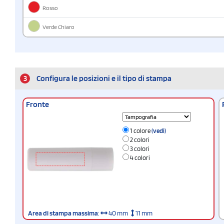
Rosso
Verde Chiaro
3
Configura le posizioni e il tipo di stampa
Fronte
1 colore
(vedi)
2 colori
3 colori
4 colori
Area di stampa massima
:
40 mm
11 mm