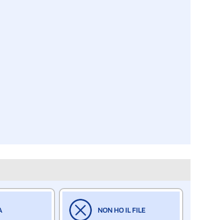
A
NON HO IL FILE