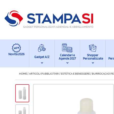
GADGET PERSONALIZZATI AZIENDALI E ABBIGLIAMENTO
Novità 2026
Calendari e
Shopper
Gadget A/Z
Agende 2027
Personalizzate
Per
HOME
/
ARTICOLI PUBBLICITARI
/
ESTETICA E BENESSERE
/
BURROCACAO PE