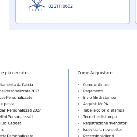
02 2111 8602
ie più cercate
Come Acquistare
liamento da Caccia
Come ordinare
e Personalizzate 2027
Pagamenti
cce Personalizzate
Invio file di stampa
a e pesca
Acquisti MePA
dari Personalizzati 2027
Tabelle colori di stampa
lini Personalizzati
Tecniche di stampa
i Tuoi Gadget
Registrazione rivenditori
ard
Iscriviti alla newsletter
ette Personalizzate
Recensioni clienti