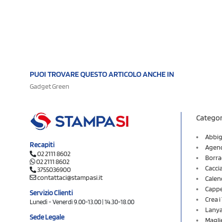
PUOI TROVARE QUESTO ARTICOLO ANCHE IN
Gadget Green
Categor
Abbig
Recapiti
Agend
02 2111 8602
Borra
02 2111 8602
Cacci
3755036900
contattaci@stampasi.it
Calen
Cappel
Servizio Clienti
Crea 
Lunedì - Venerdì 9.00-13.00 | 14.30-18.00
Lany
Sede Legale
Magli