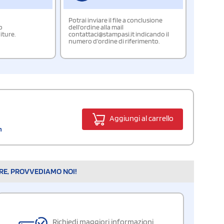
Potrai inviare il file a conclusione
o
dell'ordine alla mail
iture.
contattaci@stampasi.it indicando il
numero d'ordine di riferimento.
Aggiungi al carrello
n
ARE, PROVVEDIAMO NOI!
Richiedi maggiori informazioni