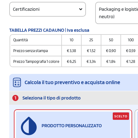
Certificazioni
Packaging e logist
neutro)
Codice doganale
TABELLA PREZZI CADAUNO | Iva esclusa
330410000000000
Quantità
10
25
50
100
Quantità per confez
50 / Inner carton
Prezzo senza stampa
€
3,38
€
1,52
€
0,90
€
0,59
Quantità per scatol
Prezzo Tampografia 1 colore
€
6,25
€
3,34
€
1,84
€
1,28
500
Calcola il tuo preventivo e acquista online
1
Seleziona il tipo di prodotto
SCELTO
PRODOTTO PERSONALIZZATO