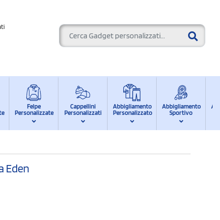
ti
Felpe
Cappellini
Abbigliamento
Abbigliamento
Ab
te
Personalizzate
Personalizzati
Personalizzato
Sportivo
d
ia Eden