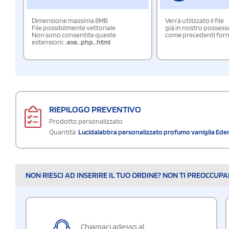
Dimensione massima 8MB
Verrà utilizzato il file
File possibilmente vettoriale
già in nostro possess
Non sono consentite queste
come precedenti forn
estensioni:
.exe
,
.php
,
.html
RIEPILOGO PREVENTIVO
Prodotto personalizzato
Quantità:
Lucidalabbra personalizzato profumo vaniglia Ede
NON RIESCI AD INSERIRE IL TUO ORDINE? NON TI PREOCCUP
Chiamaci adesso al