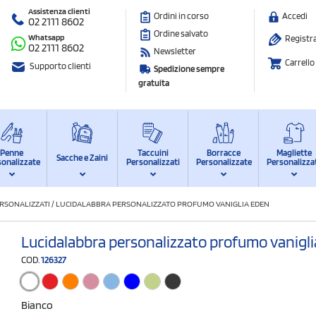
Assistenza clienti
Ordini in corso
Accedi
02 2111 8602
Ordine salvato
Whatsapp
Registra
02 2111 8602
Newsletter
Carrello
Supporto clienti
Spedizione sempre
gratuita
Penne
Taccuini
Borracce
Magliette
Sacche e Zaini
sonalizzate
Personalizzati
Personalizzate
Personalizza
RSONALIZZATI
/
LUCIDALABBRA PERSONALIZZATO PROFUMO VANIGLIA EDEN
Lucidalabbra personalizzato profumo vanigl
COD.
126327
Bianco