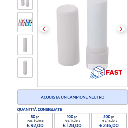
ACQUISTA UN CAMPIONE NEUTRO
QUANTITÀ CONSIGLIATE
50
100
200
pz
pz
pz
Pers. 1 colore
Pers. 1 colore
Pers. 1 colore
€
92,00
€
128,00
€
236,00