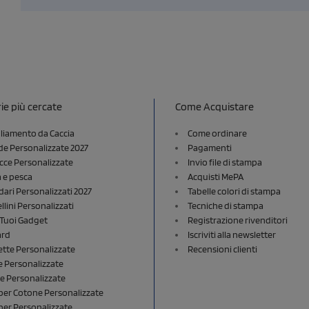
ie più cercate
Come Acquistare
liamento da Caccia
Come ordinare
e Personalizzate 2027
Pagamenti
cce Personalizzate
Invio file di stampa
a e pesca
Acquisti MePA
dari Personalizzati 2027
Tabelle colori di stampa
lini Personalizzati
Tecniche di stampa
i Tuoi Gadget
Registrazione rivenditori
ard
Iscriviti alla newsletter
ette Personalizzate
Recensioni clienti
 Personalizzate
e Personalizzate
er Cotone Personalizzate
er Personalizzate