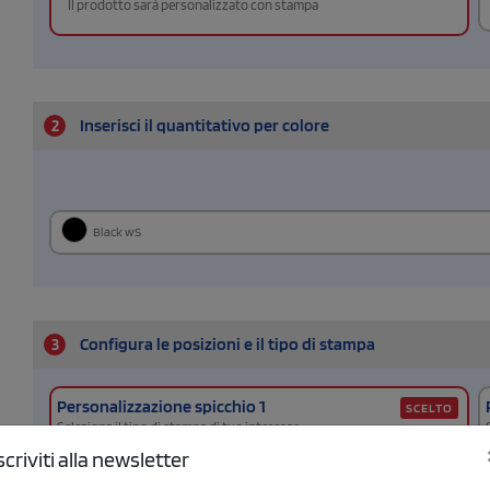
Il prodotto sarà personalizzato con stampa
2
Inserisci il quantitativo per colore
Black wS
3
Configura le posizioni e il tipo di stampa
Personalizzazione spicchio 1
SCELTO
Seleziona il tipo di stampa di tuo interesse
Nessun colore
scriviti alla newsletter
Stampa digitale
(vedi)