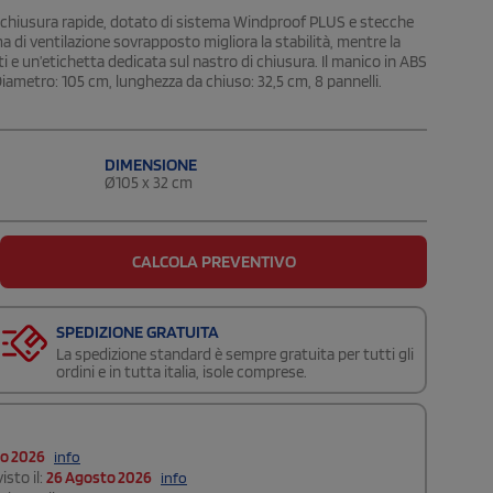
 chiusura rapide, dotato di sistema Windproof PLUS e stecche
ma di ventilazione sovrapposto migliora la stabilità, mentre la
 e un’etichetta dedicata sul nastro di chiusura. Il manico in ABS
 Diametro: 105 cm, lunghezza da chiuso: 32,5 cm, 8 pannelli.
DIMENSIONE
Ø105 x 32 cm
CALCOLA PREVENTIVO
SPEDIZIONE GRATUITA
La spedizione standard è sempre gratuita per tutti gli
ordini e in tutta italia, isole comprese.
to 2026
info
isto il:
26 Agosto 2026
info