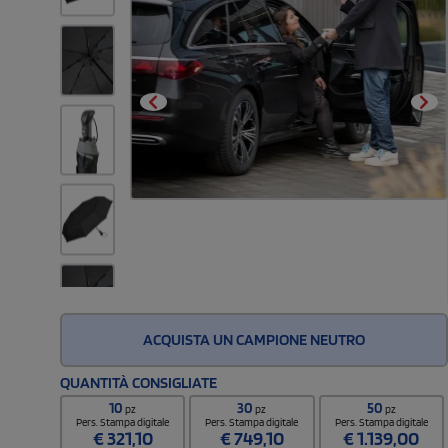
ACQUISTA UN CAMPIONE NEUTRO
QUANTITÀ CONSIGLIATE
10
30
50
pz
pz
pz
Pers. Stampa digitale
Pers. Stampa digitale
Pers. Stampa digitale
€
321,10
€
749,10
€
1.139,00