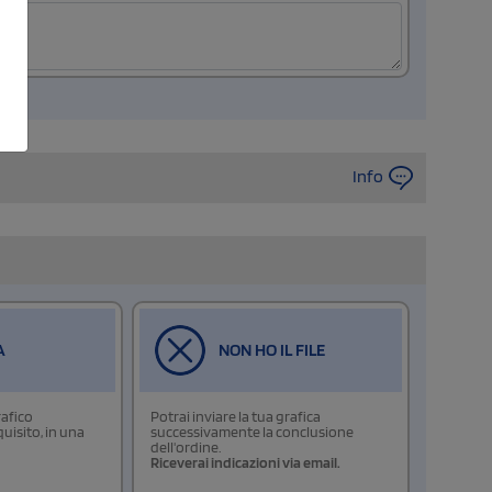
Info
A
NON HO IL FILE
rafico
Potrai inviare la tua grafica
isito, in una
successivamente la conclusione
dell'ordine.
Riceverai indicazioni via email.