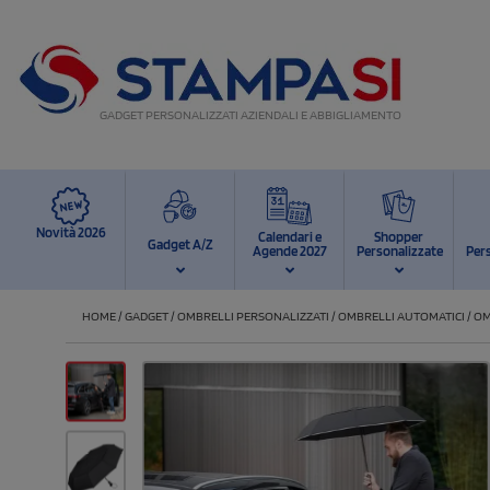
GADGET PERSONALIZZATI AZIENDALI E ABBIGLIAMENTO
Novità 2026
Calendari e
Shopper
Gadget A/Z
Agende 2027
Personalizzate
Per
HOME
/
GADGET
/
OMBRELLI PERSONALIZZATI
/
OMBRELLI AUTOMATICI
/
OM