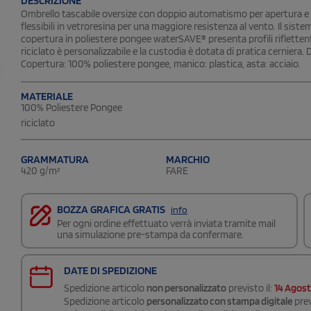
DESCRIZIONE
Ombrello tascabile oversize con doppio automatismo per apertura e
flessibili in vetroresina per una maggiore resistenza al vento. Il siste
copertura in poliestere pongee waterSAVE® presenta profili riflettenti
riciclato è personalizzabile e la custodia è dotata di pratica cerniera.
Copertura: 100% poliestere pongee, manico: plastica, asta: acciaio.
MATERIALE
100% Poliestere Pongee
riciclato
GRAMMATURA
MARCHIO
420 g/m²
FARE
BOZZA GRAFICA GRATIS
info
Per ogni ordine effettuato verrà inviata tramite mail
una simulazione pre-stampa da confermare.
DATE DI SPEDIZIONE
Spedizione articolo
non personalizzato
previsto il:
14 Agos
Spedizione articolo
personalizzato con stampa digitale
prev