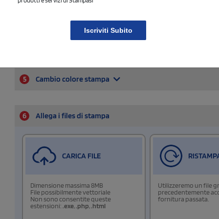
prodotti e servizi di Stampasi
Iscriviti Subito
5
Cambio colore stampa
6
Allega i files di stampa
CARICA FILE
RISTAMP
Dimensione massima 8MB
Utilizzeremo un file g
File possibilmente vettoriale
precedentemente acqu
Non sono consentite queste
fornitura passata.
estensioni:
.exe
,
.php
,
.html