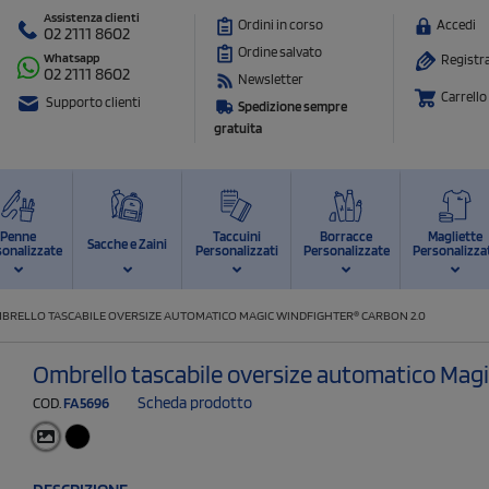
Assistenza clienti
Ordini in corso
Accedi
02 2111 8602
Ordine salvato
Whatsapp
Registra
02 2111 8602
Newsletter
Carrello
Supporto clienti
Spedizione sempre
gratuita
Penne
Taccuini
Borracce
Magliette
Sacche e Zaini
sonalizzate
Personalizzati
Personalizzate
Personalizza
BRELLO TASCABILE OVERSIZE AUTOMATICO MAGIC WINDFIGHTER® CARBON 2.0
Ombrello tascabile oversize automatico Magi
Scheda prodotto
COD.
FA5696