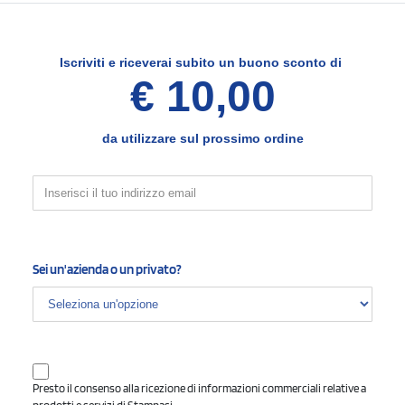
Iscriviti e
riceverai subito un buono sconto di
€ 10,00
Dimensione di stampa
da utilizzare sul prossimo ordine
4
Opzioni e note per la stampa
Sei un'azienda o un privato?
COLORE DI STAMPA - EVENTUALE TESTO DA INSE
Indica il colore di stampa desiderato, e il testo che vorrai eventualmente 
Presto il consenso alla ricezione di informazioni commerciali relative a