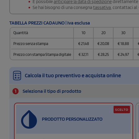
É possibile
anticipare la data di spedizione
direttamente a
Se hai bisogno di una consegna
tassativa
, contattaci al:
TABELLA PREZZI CADAUNO | Iva esclusa
Quantità
10
20
30
Prezzo senza stampa
€
21,48
€
20,08
€
18,88
Prezzo con stampa Stampa digitale
€
32,11
€
28,25
€
24,97
Calcola il tuo preventivo e acquista online
1
Seleziona il tipo di prodotto
SCELTO
PRODOTTO PERSONALIZZATO