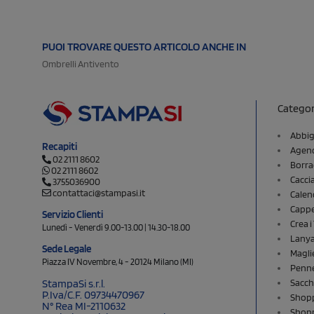
PUOI TROVARE QUESTO ARTICOLO ANCHE IN
Ombrelli Antivento
Categor
Abbig
Recapiti
Agend
02 2111 8602
Borra
02 2111 8602
Cacci
3755036900
contattaci@stampasi.it
Calen
Cappel
Servizio Clienti
Crea 
Lunedì - Venerdì 9.00-13.00 | 14.30-18.00
Lany
Sede Legale
Magli
Piazza IV Novembre, 4 - 20124 Milano (MI)
Penne
Sacch
StampaSi s.r.l.
P.Iva/C.F. 09734470967
Shopp
N° Rea MI-2110632
Shopp