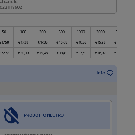
l carrello.
02 2111 8602
50
100
200
500
1000
2000
5000
€
17,58
€
17,38
€
17,33
€
16,68
€
16,53
€
15,98
€
15,69
€
22,78
€
20,39
€
19,46
€
18,45
€
17,75
€
16,92
€
16,63
Info
PRODOTTO NEUTRO