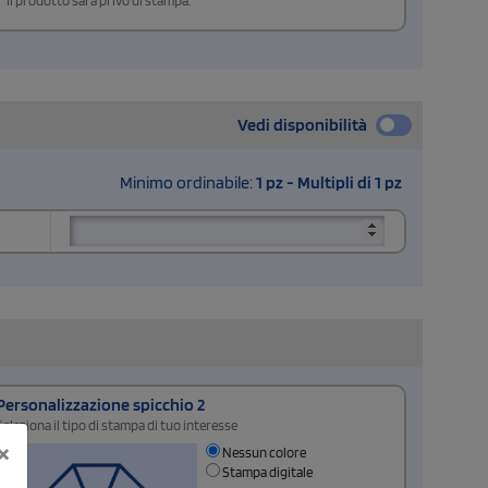
Il prodotto sarà privo di stampa.
Vedi disponibilità
Minimo ordinabile:
1 pz - Multipli di 1 pz
Personalizzazione spicchio 2
Seleziona il tipo di stampa di tuo interesse
×
Nessun colore
Stampa digitale