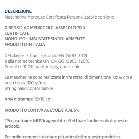
DESCRIZIONE
Mascherina Monouso Certificata Personalizzabile con logo
DISPOSITIVO MEDICO DI CLASSE 1 DI TIPO II
CERTIFICATE
MONOUSO - IMBUSTATE SINGOLARMENTE
PRODOTTO IN ITALIA
DM classe I - Tipo II secondo EN 14683: 2019
e alla norma tecnica UNI EN ISO 10993-1:2018
Prodotto 100% made in Italy, non sterile
Le mascherine sono realizzate in tre strati di dimensione 10x18 cm e
peso totale 120 gr/mq
Stringinaso conformabile
Area di stampa:
18x10 cm
PRODOTTO CON IVA AGEVOLATA AL 5%
*Per usufruire dell'IVA agevolata, effettuare l'ordine solo di questo
articolo.
Per ordini composti da due o più articoli oltre questo prodotto,