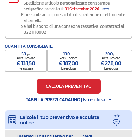
Spedizione articolo
personalizzato con stampa
serigrafica
previsto il:
01 Settembre 2026
info
É possibile
anticipare la data di spedizione
direttamente
al carrello.
Se hai bisogno di una consegna
tassativa
, contattaci al:
02 2111 8602
QUANTITÀ CONSIGLIATE
50
100
200
pz
pz
pz
Pers. 1 colore
Pers. 1 colore
Pers. 1 colore
€
131,50
€
187,00
€
278,00
iva esclusa
iva esclusa
iva esclusa
CALCOLA PREVENTIVO
TABELLA PREZZI CADAUNO | Iva esclusa
Info
Calcola il tuo preventivo e acquista
online
Inserisci il quantitativo per
Vedi