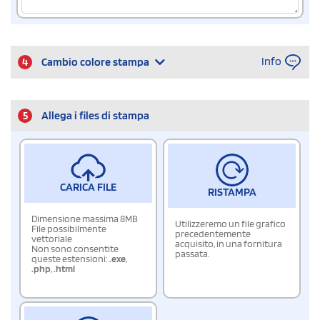
Info
4
Cambio colore stampa
5
Allega i files di stampa
CARICA FILE
RISTAMPA
Dimensione massima 8MB
Utilizzeremo un file grafico
File possibilmente
precedentemente
vettoriale
acquisito, in una fornitura
Non sono consentite
passata.
queste estensioni:
.exe
,
.php
,
.html