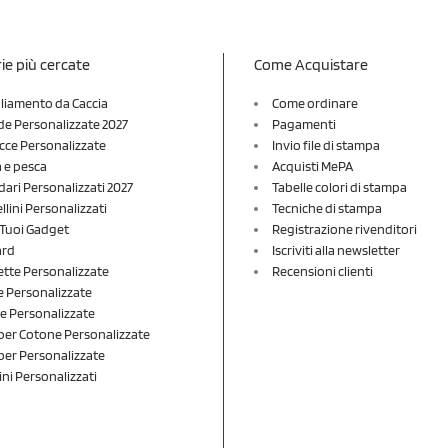
ie più cercate
Come Acquistare
liamento da Caccia
Come ordinare
e Personalizzate 2027
Pagamenti
cce Personalizzate
Invio file di stampa
a e pesca
Acquisti MePA
dari Personalizzati 2027
Tabelle colori di stampa
lini Personalizzati
Tecniche di stampa
i Tuoi Gadget
Registrazione rivenditori
ard
Iscriviti alla newsletter
ette Personalizzate
Recensioni clienti
 Personalizzate
e Personalizzate
er Cotone Personalizzate
er Personalizzate
ini Personalizzati