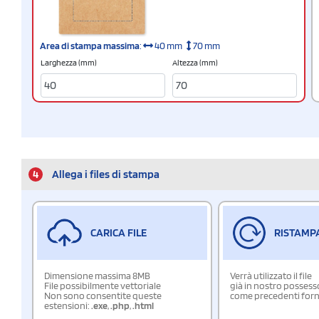
Area di stampa massima
:
40 mm
70 mm
Larghezza (mm)
Altezza (mm)
4
Allega i files di stampa
CARICA FILE
RISTAMP
Dimensione massima 8MB
Verrà utilizzato il file
File possibilmente vettoriale
già in nostro possess
Non sono consentite queste
come precedenti forn
estensioni:
.exe
,
.php
,
.html