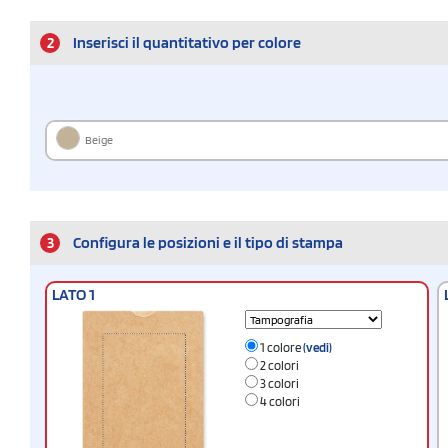
2
Inserisci il quantitativo per colore
Beige
3
Configura le posizioni e il tipo di stampa
LATO 1
1 colore
(vedi)
2 colori
3 colori
4 colori