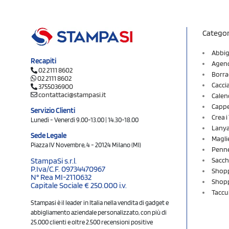
Categor
Abbig
Recapiti
Agend
02 2111 8602
Borra
02 2111 8602
Cacci
3755036900
contattaci@stampasi.it
Calen
Cappel
Servizio Clienti
Crea 
Lunedì - Venerdì 9.00-13.00 | 14.30-18.00
Lany
Sede Legale
Magli
Piazza IV Novembre, 4 - 20124 Milano (MI)
Penne
Sacch
StampaSi s.r.l.
P.Iva/C.F. 09734470967
Shopp
N° Rea MI-2110632
Shopp
Capitale Sociale € 250.000 i.v.
Taccu
Stampasi è il leader in Italia nella vendita di gadget e
abbigliamento aziendale personalizzato, con più di
25.000 clienti e oltre 2.500 recensioni positive