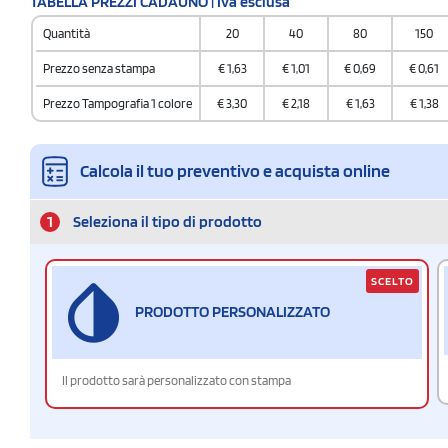
TABELLA PREZZI CADAUNO | Iva esclusa
9504 4000
Quantità
20
40
80
150
Quantità per scatola
200
Prezzo senza stampa
€
1,63
€
1,01
€
0,69
€
0,61
Prezzo Tampografia 1 colore
€
3,30
€
2,18
€
1,63
€
1,38
Calcola il tuo preventivo e acquista online
1
Seleziona il tipo di prodotto
SCELTO
PRODOTTO PERSONALIZZATO
Il prodotto sarà personalizzato con stampa