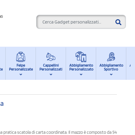
ti
Felpe
Cappellini
Abbigliamento
Abbigliamento
Ab
te
Personalizzate
Personalizzati
Personalizzato
Sportivo
d
ta
 una pratica scatola di carta coordinata. Il mazzo è composto da 54