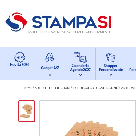
GADGET PERSONALIZZATI AZIENDALI E ABBIGLIAMENTO
Novità 2026
Calendari e
Shopper
Gadget A/Z
Agende 2027
Personalizzate
Per
HOME
/
ARTICOLI PUBBLICITARI
/
IDEE REGALO
/
REGALI NONNI
/
CARTE DA 