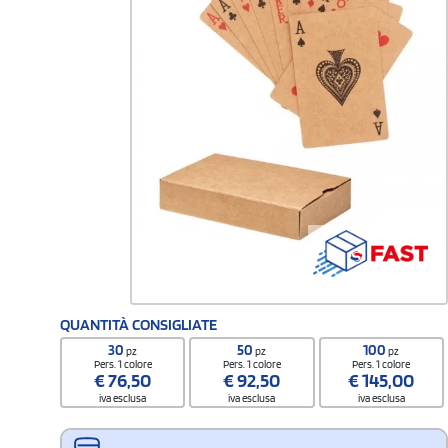
QUANTITÀ CONSIGLIATE
30
50
100
pz
pz
pz
Pers. 1 colore
Pers. 1 colore
Pers. 1 colore
€
76,50
€
92,50
€
145,00
iva esclusa
iva esclusa
iva esclusa