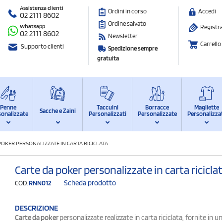
Assistenza clienti
Ordini in corso
Accedi
02 2111 8602
Ordine salvato
Whatsapp
Registra
02 2111 8602
Newsletter
Carrello
Supporto clienti
Spedizione sempre
gratuita
Penne
Taccuini
Borracce
Magliette
Sacche e Zaini
sonalizzate
Personalizzati
Personalizzate
Personalizza
POKER PERSONALIZZATE IN CARTA RICICLATA
Carte da poker personalizzate in carta ricicla
Scheda prodotto
COD.
RNN012
DESCRIZIONE
Carte da poker
personalizzate realizzate in carta riciclata, fornite in