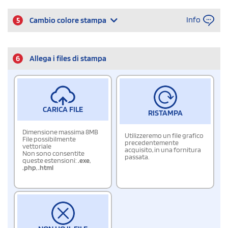
Info
5
Cambio colore stampa
6
Allega i files di stampa
CARICA FILE
RISTAMPA
Dimensione massima 8MB
Utilizzeremo un file grafico
File possibilmente
precedentemente
vettoriale
acquisito, in una fornitura
Non sono consentite
passata.
queste estensioni:
.exe
,
.php
,
.html