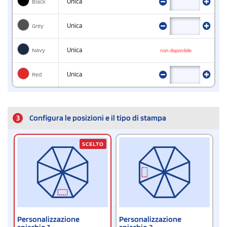
Black
Unica
Grey
Unica
Navy
Unica
non disponibile
Red
Unica
3
Configura le posizioni e il tipo di stampa
SCELTO
Personalizzazione
Personalizzazione