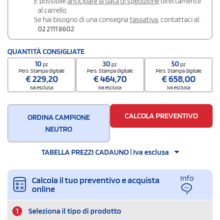
É possibile
anticipare la data di spedizione
direttamente
al carrello.
Se hai bisogno di una consegna
tassativa
, contattaci al:
02 2111 8602
QUANTITÀ CONSIGLIATE
10
30
50
pz
pz
pz
Pers. Stampa digitale
Pers. Stampa digitale
Pers. Stampa digitale
€
229,20
€
464,70
€
658,00
iva esclusa
iva esclusa
iva esclusa
CALCOLA PREVENTIVO
ORDINA CAMPIONE
NEUTRO
TABELLA PREZZI CADAUNO | Iva esclusa
Info
Calcola il tuo preventivo e acquista
online
1
Seleziona il tipo di prodotto