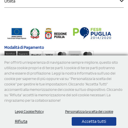
Utilità
Modalità di
Pagamento
Per offrirti un'esperienza di navigazione sempre migliore, questo sito
Spedizioni
utilizza cookie propri e di terze parti. I cookie di terze parti potranno
anche essere di profilazione. Leggi la nostra Informativa sull’uso dei
cookie per saperne di più oppure vai su “Personalizza la scelta dei
cookie” per gestire le tue impostazioni. Cliccando "Accetta Tutti"
acconsenti alla memorizzazione dei cookie sul tuo dispositivo. Cliccando
su "Rifiuta" accetti la memorizzazione dei soli cookie necessari. La
ringraziamo per la collaborazione!
© 2026 StampaSi s.r.l. TUTTI I DIRITTI SONO RISERVATI -
Leggi Cookie Policy
Personalizza la scelta dei cookie
P.Iva/C.F. 09734470967 - N° Rea MI-2110632
Rifiuta
Accetta tutti
0,00
Cad.
+ IVA