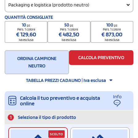
Packaging e logistica (prodotto neutro)
Codice doganale
QUANTITÀ CONSIGLIATE
6601910000000000000000
10
50
100
pz
pz
pz
Quantità per confezione
Pers. 1 colore
Pers. 1 colore
Pers. 1 colore
€
129,60
€
482,50
€
873,00
36 / Inner carton
iva esclusa
iva esclusa
iva esclusa
Quantità per scatola
36
CALCOLA PREVENTIVO
ORDINA CAMPIONE
NEUTRO
TABELLA PREZZI CADAUNO | Iva esclusa
Info
Calcola il tuo preventivo e acquista
online
1
Seleziona il tipo di prodotto
SCELTO