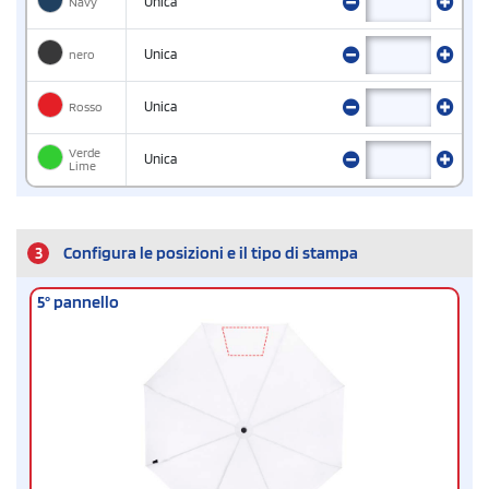
Navy
Unica
nero
Unica
Rosso
Unica
Verde
Unica
Lime
3
Configura le posizioni e il tipo di stampa
5° pannello