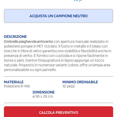
ACQUISTA UN CAMPIONE NEUTRO
DESCRIZIONE
Ombrello pieghevole antivento
con apertura manuale realizzato in
poliestere pongee in PET riciclato. Il fusto in metallo e il telaio con
stecche in fibra di vetro garantiscono stabilità e flessibilità anche in
presenza di vento. È fornito con custodia e si ripone facilmente in
borse o zaini, mentre l’impugnatura in legno aggiunge un tocco
naturale. Proposto in numerose varianti colore, offre un’ampia area
personalizzabile su ogni pannello.
MATERIALE
MINIMO ORDINABILE
Poliestere R-Pet
10 pezzi
DIMENSIONE
ø 96 x 28 cm.
CALCOLA PREVENTIVO