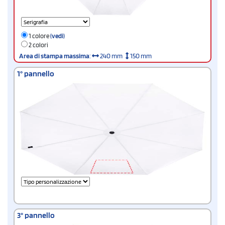
1 colore
(vedi)
2 colori
Area di stampa massima
:
240 mm
150 mm
1° pannello
3° pannello