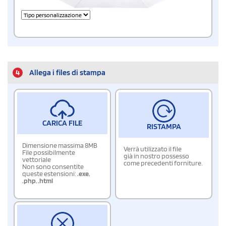
4
Allega i files di stampa
CARICA FILE
RISTAMPA
Dimensione massima 8MB
Verrà utilizzato il file
File possibilmente
già in nostro possesso
vettoriale
come precedenti forniture.
Non sono consentite
queste estensioni:
.exe
,
.php
,
.html