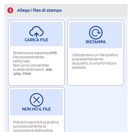
5
Allega i files di stampa
CARICA FILE
RISTAMPA
Dimensione massima 8MB
Utilizzeremo un file grafico
File possibilmente
precedentemente
vettoriale
acquisito, in una fornitura
Non sono consentite
passata.
queste estensioni:
.exe
,
.php
,
.html
NON HO IL FILE
Potrai inviare la tua grafica
successivamente la
conclusione dell'ordine.