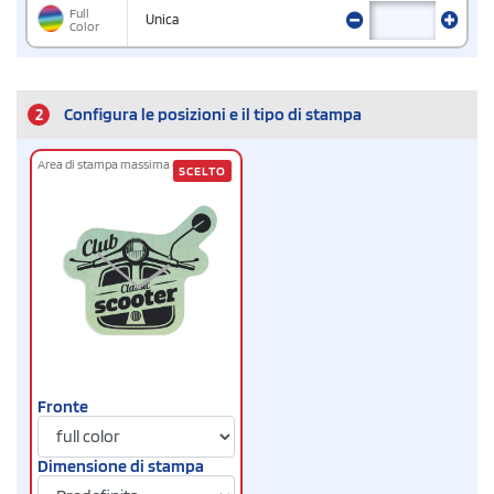
Full
Unica
Color
2
Configura le posizioni e il tipo di stampa
Area di stampa massima cm
28 x 30
SCELTO
Fronte
Dimensione di stampa