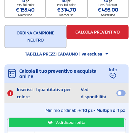
10
30
50
pz
pz
pz
Pers. full color
Pers. full color
Pers. full color
€
153,40
€
314,70
€
493,00
iva esclusa
iva esclusa
iva esclusa
CALCOLA PREVENTIVO
ORDINA CAMPIONE
NEUTRO
TABELLA PREZZI CADAUNO | Iva esclusa
Info
Calcola il tuo preventivo e acquista
online
Inserisci il quantitativo per
Vedi
1
colore
disponibilità
Minimo ordinabile:
10 pz - Multipli di 1 pz
Vedi disponibilità