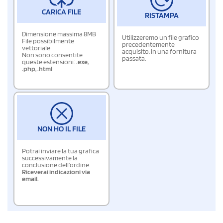
CARICA FILE
RISTAMPA
Dimensione massima 8MB
Utilizzeremo un file grafico
File possibilmente
precedentemente
vettoriale
acquisito, in una fornitura
Non sono consentite
passata.
queste estensioni:
.exe
,
.php
,
.html
NON HO IL FILE
Potrai inviare la tua grafica
successivamente la
conclusione dell'ordine.
Riceverai indicazioni via
email.