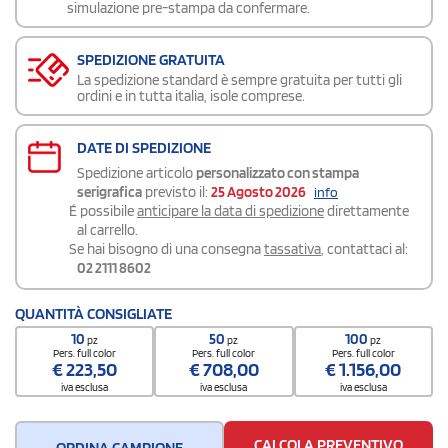
simulazione pre-stampa da confermare.
SPEDIZIONE GRATUITA
La spedizione standard è sempre gratuita per tutti gli
ordini e in tutta italia, isole comprese.
DATE DI SPEDIZIONE
Spedizione articolo
personalizzato con stampa
serigrafica
previsto il:
25 Agosto 2026
info
É possibile
anticipare la data di spedizione
direttamente
al carrello.
Se hai bisogno di una consegna
tassativa
, contattaci al:
02 2111 8602
QUANTITÀ CONSIGLIATE
10
50
100
pz
pz
pz
Pers. full color
Pers. full color
Pers. full color
€
223,50
€
708,00
€
1.156,00
iva esclusa
iva esclusa
iva esclusa
CALCOLA PREVENTIVO
ORDINA CAMPIONE