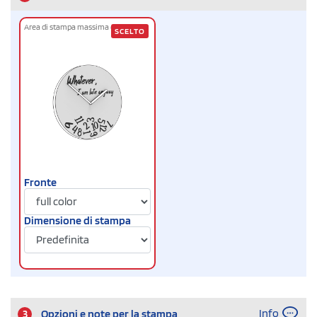
Area di stampa massima cm
Ø24
SCELTO
Fronte
Dimensione di stampa
Info
3
Opzioni e note per la stampa