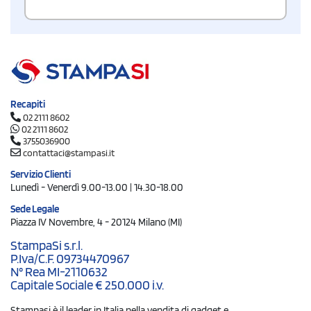
Recapiti
02 2111 8602
02 2111 8602
3755036900
contattaci@stampasi.it
Servizio Clienti
Lunedì - Venerdì 9.00-13.00 | 14.30-18.00
Sede Legale
Piazza IV Novembre, 4 - 20124 Milano (MI)
StampaSi s.r.l.
P.Iva/C.F. 09734470967
N° Rea MI-2110632
Capitale Sociale € 250.000 i.v.
Stampasi è il leader in Italia nella vendita di gadget e