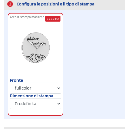
2
Configura le posizioni e il tipo di stampa
Area di stampa massima cm
Ø24
SCELTO
Fronte
Dimensione di stampa