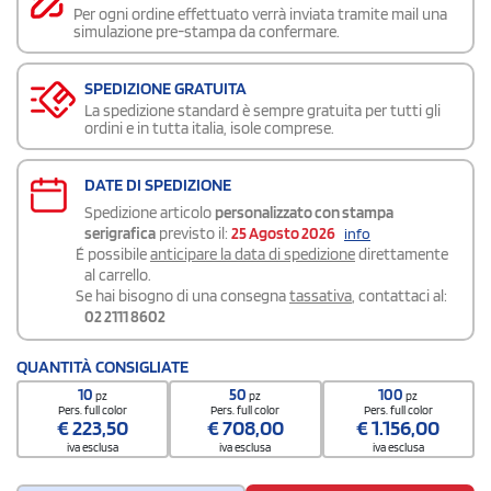
Per ogni ordine effettuato verrà inviata tramite mail una
simulazione pre-stampa da confermare.
SPEDIZIONE GRATUITA
La spedizione standard è sempre gratuita per tutti gli
ordini e in tutta italia, isole comprese.
DATE DI SPEDIZIONE
Spedizione articolo
personalizzato con stampa
serigrafica
previsto il:
25 Agosto 2026
info
É possibile
anticipare la data di spedizione
direttamente
al carrello.
Se hai bisogno di una consegna
tassativa
, contattaci al:
02 2111 8602
QUANTITÀ CONSIGLIATE
10
50
100
pz
pz
pz
Pers. full color
Pers. full color
Pers. full color
€
223,50
€
708,00
€
1.156,00
iva esclusa
iva esclusa
iva esclusa