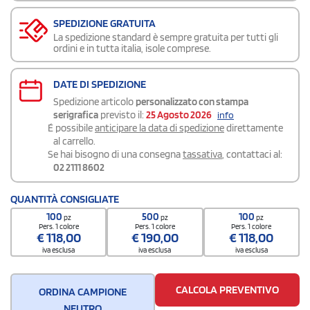
SPEDIZIONE GRATUITA
La spedizione standard è sempre gratuita per tutti gli
ordini e in tutta italia, isole comprese.
DATE DI SPEDIZIONE
Spedizione articolo
personalizzato con stampa
serigrafica
previsto il:
25 Agosto 2026
info
É possibile
anticipare la data di spedizione
direttamente
al carrello.
Se hai bisogno di una consegna
tassativa
, contattaci al:
02 2111 8602
QUANTITÀ CONSIGLIATE
100
500
100
pz
pz
pz
Pers. 1 colore
Pers. 1 colore
Pers. 1 colore
€
118,00
€
190,00
€
118,00
iva esclusa
iva esclusa
iva esclusa
CALCOLA PREVENTIVO
ORDINA CAMPIONE
NEUTRO