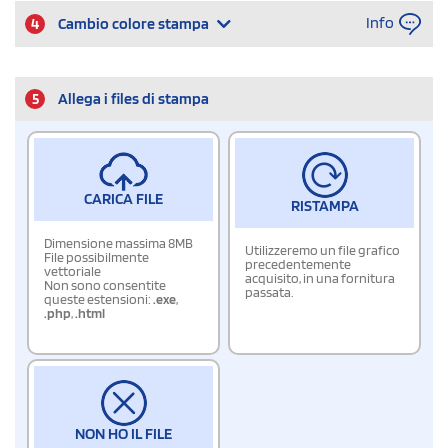
Info
4
Cambio colore stampa
5
Allega i files di stampa
CARICA FILE
RISTAMPA
Dimensione massima 8MB
Utilizzeremo un file grafico
File possibilmente
precedentemente
vettoriale
acquisito, in una fornitura
Non sono consentite
passata.
queste estensioni:
.exe
,
.php
,
.html
NON HO IL FILE