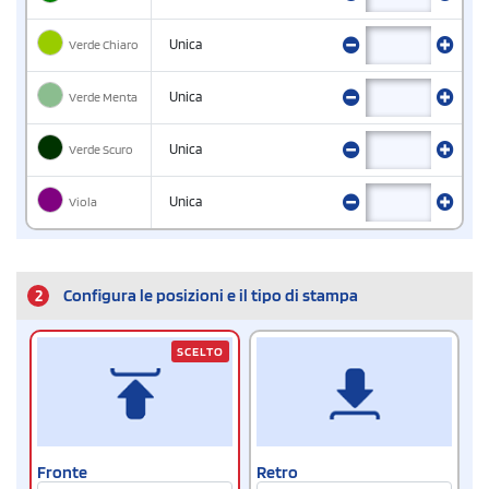
Verde Chiaro
Unica
Verde Menta
Unica
Verde Scuro
Unica
Viola
Unica
2
Configura le posizioni e il tipo di stampa
SCELTO
Fronte
Retro