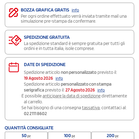
BOZZA GRAFICA GRATIS
info
Per ogni ordine effettuato verrà inviata tramite mail una
simulazione pre-stampa da confermare.
SPEDIZIONE GRATUITA
La spedizione standard è sempre gratuita per tutti gli
ordini e in tutta italia, isole comprese.
DATE DI SPEDIZIONE
Spedizione articolo
non personalizzato
previsto il:
19 Agosto 2026
info
Spedizione articolo
personalizzato con stampa
serigrafica
previsto il:
27 Agosto 2026
info
É possibile
anticipare la data di spedizione
direttamente
al carrello.
Se hai bisogno di una consegna
tassativa
, contattaci al:
02 2111 8602
QUANTITÀ CONSIGLIATE
50
100
200
pz
pz
pz