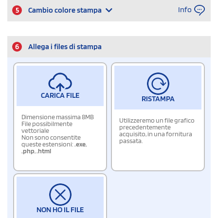
Info
5
Cambio colore stampa
6
Allega i files di stampa
CARICA FILE
RISTAMPA
Dimensione massima 8MB
Utilizzeremo un file grafico
File possibilmente
precedentemente
vettoriale
acquisito, in una fornitura
Non sono consentite
passata.
queste estensioni:
.exe
,
.php
,
.html
NON HO IL FILE