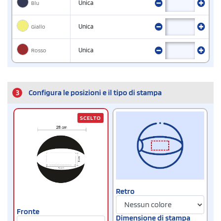
Blu
Unica
Giallo
Unica
Rosso
Unica
3
Configura le posizioni e il tipo di stampa
SCELTO
Retro
Fronte
Dimensione di stampa