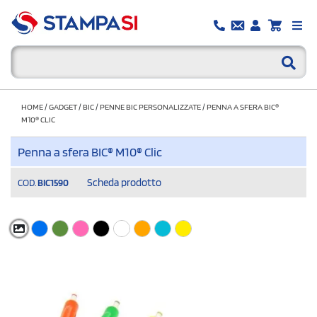
HOME
/
GADGET
/
BIC
/
PENNE BIC PERSONALIZZATE
/
PENNA A SFERA BIC®
M10® CLIC
Penna a sfera BIC® M10® Clic
Scheda prodotto
COD.
BIC1590