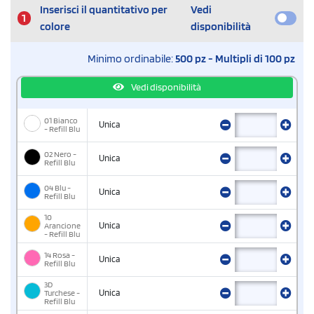
Inserisci il quantitativo per
Vedi
1
colore
disponibilità
Minimo ordinabile:
500 pz - Multipli di 100 pz
Vedi disponibilità
01 Bianco
Unica
- Refill Blu
02 Nero -
Unica
Refill Blu
04 Blu -
Unica
Refill Blu
10
Arancione
Unica
- Refill Blu
14 Rosa -
Unica
Refill Blu
3D
Turchese -
Unica
Refill Blu