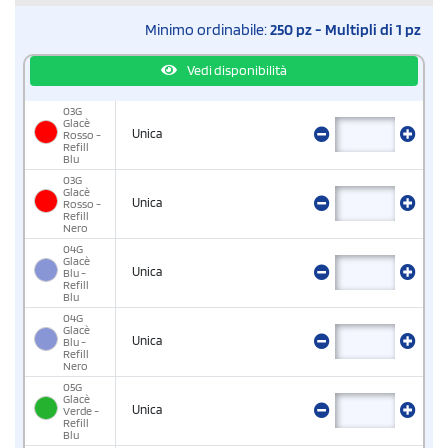
Minimo ordinabile:
250 pz - Multipli di 1 pz
Vedi disponibilità
03G
Glacè
Unica
Rosso -
Refill
Blu
03G
Glacè
Unica
Rosso -
Refill
Nero
04G
Glacè
Unica
Blu -
Refill
Blu
04G
Glacè
Unica
Blu -
Refill
Nero
05G
Glacè
Unica
Verde -
Refill
Blu