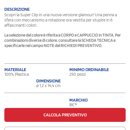
DESCRIZIONE
Scopri la Super Clip in una nuova versione glamour! Una penna a
sfera con meccanismo a rotazione ora vestita per stupire in 6
affascinanti colori.
La selezione del colore è riferita a CORPO e CAPPUCCIO in TINTA. Per
combinazioni diverse di colore, consultare la SCHEDA TECNICA e
specificarle nel campo NOTE del RICHIEDI PREVENTIVO.
MATERIALE
MINIMO ORDINABILE
100% Plastica
250 pezzi
DIMENSIONE
ø 1,2 x 14,4 cm
MARCHIO
BIC®
CALCOLA PREVENTIVO