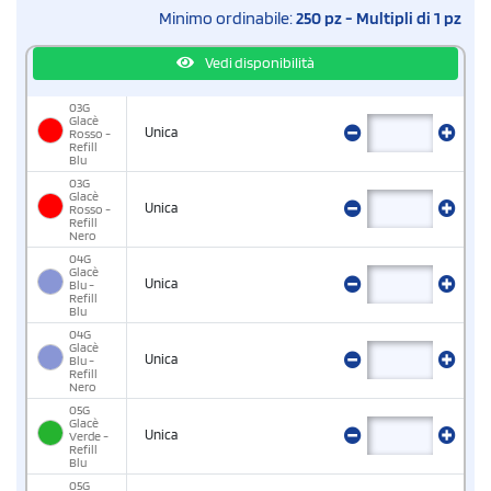
Minimo ordinabile:
250 pz - Multipli di 1 pz
Vedi disponibilità
03G
Glacè
Unica
Rosso -
Refill
Blu
03G
Glacè
Unica
Rosso -
Refill
Nero
04G
Glacè
Unica
Blu -
Refill
Blu
04G
Glacè
Unica
Blu -
Refill
Nero
05G
Glacè
Unica
Verde -
Refill
Blu
05G