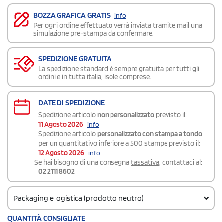
BOZZA GRAFICA GRATIS
info
Per ogni ordine effettuato verrà inviata tramite mail una
simulazione pre-stampa da confermare.
SPEDIZIONE GRATUITA
La spedizione standard è sempre gratuita per tutti gli
ordini e in tutta italia, isole comprese.
DATE DI SPEDIZIONE
Spedizione articolo
non personalizzato
previsto il:
11 Agosto 2026
info
Spedizione articolo
personalizzato con stampa a tondo
per un quantitativo inferiore a 500 stampe previsto il:
12 Agosto 2026
info
Se hai bisogno di una consegna
tassativa
, contattaci al:
02 2111 8602
Packaging e logistica (prodotto neutro)
Codice doganale
QUANTITÀ CONSIGLIATE