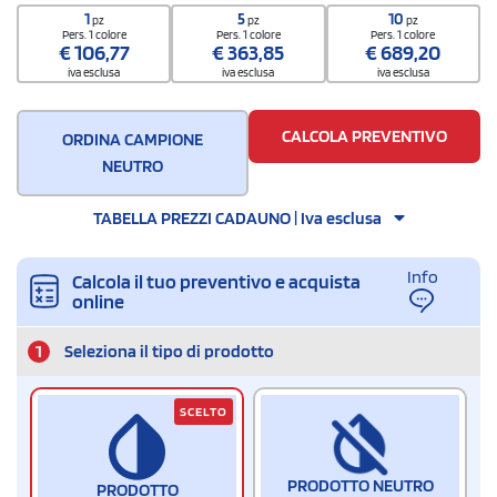
9608109200000000000000
1
5
10
pz
pz
pz
Quantità per scatola
Pers. 1 colore
Pers. 1 colore
Pers. 1 colore
€
106,77
€
363,85
€
689,20
25
iva esclusa
iva esclusa
iva esclusa
CALCOLA PREVENTIVO
ORDINA CAMPIONE
NEUTRO
TABELLA PREZZI CADAUNO | Iva esclusa
Info
Calcola il tuo preventivo e acquista
online
1
Seleziona il tipo di prodotto
SCELTO
PRODOTTO NEUTRO
PRODOTTO