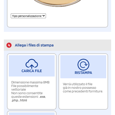
4
Allega i files di stampa
CARICA FILE
RISTAMPA
Dimensione massima 8MB
Verrà utilizzato il file
File possibilmente
già in nostro possesso
vettoriale
come precedenti forniture.
Non sono consentite
queste estensioni:
.exe
,
.php
,
.html