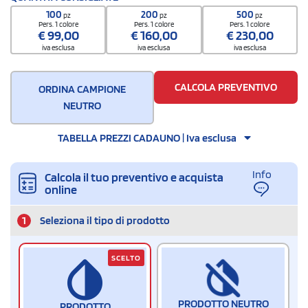
9608109200000000000000
100
200
500
pz
pz
pz
Quantità per confezione
Pers. 1 colore
Pers. 1 colore
Pers. 1 colore
€
99,00
€
160,00
€
230,00
50 / Inner carton
iva esclusa
iva esclusa
iva esclusa
Quantità per scatola
1000
CALCOLA PREVENTIVO
ORDINA CAMPIONE
NEUTRO
TABELLA PREZZI CADAUNO | Iva esclusa
Info
Calcola il tuo preventivo e acquista
online
1
Seleziona il tipo di prodotto
SCELTO
PRODOTTO NEUTRO
PRODOTTO