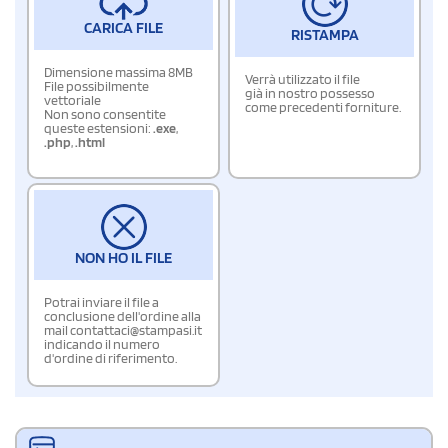
CARICA FILE
RISTAMPA
Dimensione massima 8MB
Verrà utilizzato il file
File possibilmente
già in nostro possesso
vettoriale
come precedenti forniture.
Non sono consentite
queste estensioni:
.exe
,
.php
,
.html
NON HO IL FILE
Potrai inviare il file a
conclusione dell'ordine alla
mail contattaci@stampasi.it
indicando il numero
d'ordine di riferimento.