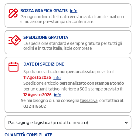
BOZZA GRAFICA GRATIS
info
Per ogni ordine effettuato verrà inviata tramite mail una
simulazione pre-stampa da confermare.
SPEDIZIONE GRATUITA
La spedizione standard è sempre gratuita per tutti gli
ordini e in tutta italia, isole comprese.
DATE DI SPEDIZIONE
Spedizione articolo
non personalizzato
previsto il:
11 Agosto 2026
info
Spedizione articolo
personalizzato con stampa a tondo
per un quantitativo inferiore a 500 stampe previsto il:
12 Agosto 2026
info
Se hai bisogno di una consegna
tassativa
, contattaci al:
02 2111 8602
Packaging e logistica (prodotto neutro)
Codice doganale
QUANTITÀ CONSIGLIATE