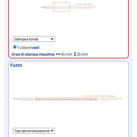
1 colore
(vedi)
Area di stampa massima
:
45 mm
25 mm
Fusto