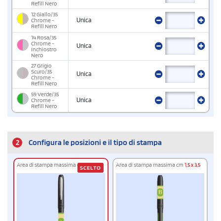
Refill Nero
12 Giallo/35
Chrome -
Unica
Refill Nero
14 Rosa/35
Chrome -
Unica
Inchiostro
Nero
27 Grigio
Scuro/35
Unica
Chrome -
Refill Nero
59 Verde/35
Chrome -
Unica
Refill Nero
2
Configura le posizioni e il tipo di stampa
Area di stampa massima cm
2,5 x 4,5
Area di stampa massima cm
1,5 x 3,5
SCELTO