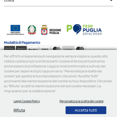
Utilità
Modalità di
Pagamento
Per offrirti un'esperienza di navigazione sempre migliore, questo sito
Spedizioni
utilizza cookie propri e di terze parti. I cookie di terze parti potranno
anche essere di profilazione. Leggi la nostra Informativa sull’uso dei
cookie per saperne di più oppure vai su “Personalizza la scelta dei
cookie” per gestire le tue impostazioni. Cliccando "Accetta Tutti"
acconsenti alla memorizzazione dei cookie sul tuo dispositivo. Cliccando
su "Rifiuta" accetti la memorizzazione dei soli cookie necessari. La
ringraziamo per la collaborazione!
© 2026 StampaSi s.r.l. TUTTI I DIRITTI SONO RISERVATI -
Leggi Cookie Policy
Personalizza la scelta dei cookie
P.Iva/C.F. 09734470967 - N° Rea MI-2110632
Rifiuta
Accetta tutti