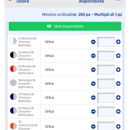
colore
disponibilità
Minimo ordinabile:
250 pz - Multipli di 1 pz
Vedi disponibilità
01 Bianco/35
Chrome -
Unica
Refill Blu
02 Nero/35
Chrome -
Unica
Refill Nero
03 Rosso/35
Chrome -
Unica
Refill Nero
06 Grigio/35
Chrome -
Unica
Refill Nero
07 Navy/35
Chrome -
Unica
Refill Blu
07 Navy/35
Chrome -
Unica
Refill Nero
10
Arancione/35
Unica
Chrome -