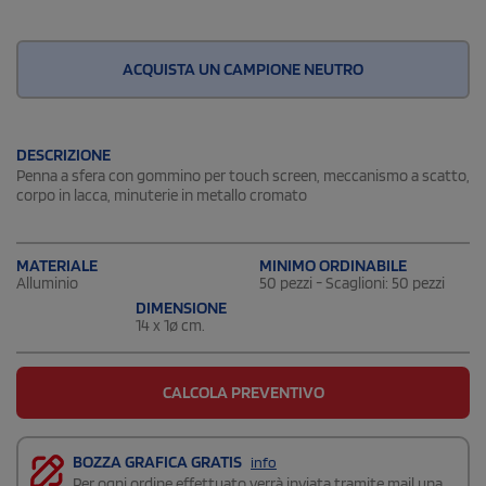
ACQUISTA UN CAMPIONE NEUTRO
DESCRIZIONE
Penna a sfera con gommino per touch screen, meccanismo a scatto,
corpo in lacca, minuterie in metallo cromato
MATERIALE
MINIMO ORDINABILE
Alluminio
50 pezzi - Scaglioni: 50 pezzi
DIMENSIONE
14 x 1ø cm.
CALCOLA PREVENTIVO
BOZZA GRAFICA GRATIS
info
Per ogni ordine effettuato verrà inviata tramite mail una