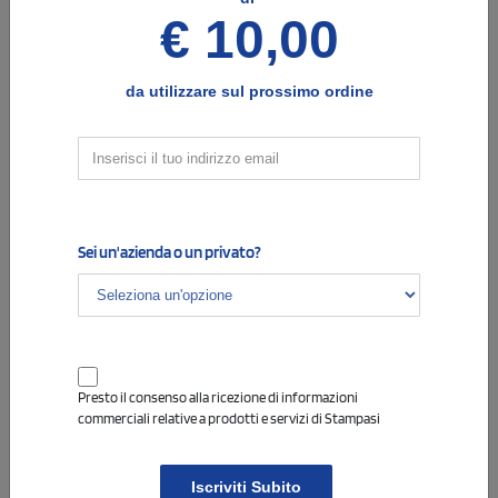
€ 10,00
Info
da utilizzare sul prossimo ordine
4
Opzioni e note per la stampa
COLORE DI STAMPA - EVENTUALE TESTO DA
INSERIRE
Indica il colore di stampa desiderato, e il testo che vorrai
Sei un'azienda o un privato?
eventualmente aggiungere alla stampa.
Presto il consenso alla ricezione di informazioni
commerciali relative a prodotti e servizi di Stampasi
Info
5
Cambio colore stampa
Iscriviti Subito