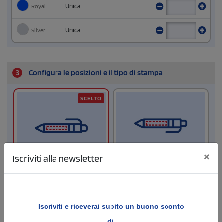
Royal
Unica
Silver
Unica
3
Configura le posizioni e il tipo di stampa
SCELTO
×
Iscriviti alla newsletter
Fronte
Retro
Dimensione di stampa
Dimensione di stampa
Iscriviti e
riceverai subito un buono sconto
di