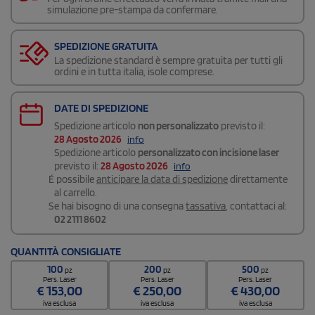
simulazione pre-stampa da confermare.
SPEDIZIONE GRATUITA
La spedizione standard è sempre gratuita per tutti gli
ordini e in tutta italia, isole comprese.
DATE DI SPEDIZIONE
Spedizione articolo
non personalizzato
previsto il:
28 Agosto 2026
info
Spedizione articolo
personalizzato con incisione laser
previsto il:
28 Agosto 2026
info
É possibile
anticipare la data di spedizione
direttamente
al carrello.
Se hai bisogno di una consegna
tassativa
, contattaci al:
02 2111 8602
QUANTITÀ CONSIGLIATE
100
200
500
pz
pz
pz
Pers. Laser
Pers. Laser
Pers. Laser
€
153,00
€
250,00
€
430,00
iva esclusa
iva esclusa
iva esclusa