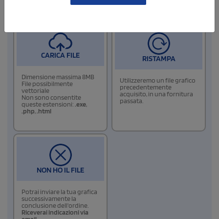
6
Allega i files di stampa
CARICA FILE
RISTAMPA
Dimensione massima 8MB
Utilizzeremo un file grafico
File possibilmente
precedentemente
vettoriale
acquisito, in una fornitura
Non sono consentite
passata.
queste estensioni:
.exe
,
.php
,
.html
NON HO IL FILE
Potrai inviare la tua grafica
successivamente la
conclusione dell'ordine.
Riceverai indicazioni via
email.