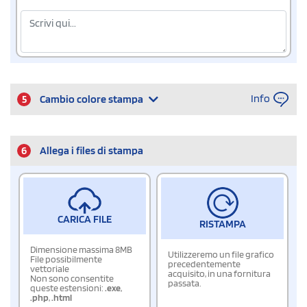
Info
5
Cambio colore stampa
6
Allega i files di stampa
CARICA FILE
RISTAMPA
Dimensione massima 8MB
Utilizzeremo un file grafico
File possibilmente
precedentemente
vettoriale
acquisito, in una fornitura
Non sono consentite
passata.
queste estensioni:
.exe
,
.php
,
.html