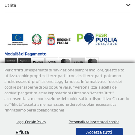
Utilità
Modalità di
Pagamento
Per offrirti un'esperienza di navigazione sempre migliore, questo sito
Spedizioni
utilizza cookie propri e di terze parti. I cookie di terze parti potranno
anche essere di profilazione. Leggi la nostra Informativa sull’uso dei
cookie per saperne di più oppure vai su “Personalizza la scelta dei
cookie” per gestire le tue impostazioni. Cliccando "Accetta Tutti"
acconsenti alla memorizzazione dei cookie sul tuo dispositivo. Cliccando
su "Rifiuta" accetti la memorizzazione dei soli cookie necessari. La
ringraziamo per la collaborazione!
© 2026 StampaSi s.r.l. TUTTI I DIRITTI SONO RISERVATI -
Leggi Cookie Policy
Personalizza la scelta dei cookie
P.Iva/C.F. 09734470967 - N° Rea MI-2110632
Rifiuta
Accetta tutti