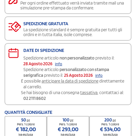
Per ogni ordine effettuato verrà inviata tramite mail una
simulazione pre-stampa da confermare.
SPEDIZIONE GRATUITA
La spedizione standard è sempre gratuita per tutti gli
ordini e in tutta italia, isole comprese.
DATE DI SPEDIZIONE
Spedizione articolo
non personalizzato
previsto il:
28 Agosto 2026
info
Spedizione articolo
personalizzato con stampa
serigrafica
previsto il:
25 Agosto 2026
info
É possibile
anticipare la data di spedizione
direttamente
al carrello.
Se hai bisogno di una consegna
tassativa
, contattaci al:
02 2111 8602
QUANTITÀ CONSIGLIATE
50
100
200
pz
pz
pz
Pers. 1 colore
Pers. 1 colore
Pers. 1 colore
€
182,00
€
293,00
€
534,00
iva esclusa
iva esclusa
iva esclusa